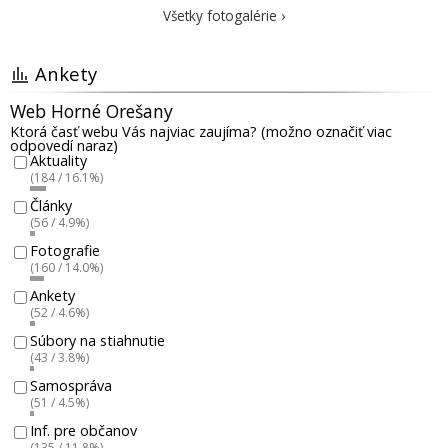
Všetky fotogalérie ›
Ankety
Web Horné Orešany
Ktorá časť webu Vás najviac zaujíma? (možno označiť viac
odpovedí naraz)
Aktuality
(184 / 16.1%)
Články
(56 / 4.9%)
Fotografie
(160 / 14.0%)
Ankety
(52 / 4.6%)
Súbory na stiahnutie
(43 / 3.8%)
Samospráva
(51 / 4.5%)
Inf. pre občanov
(135 / 11.8%)