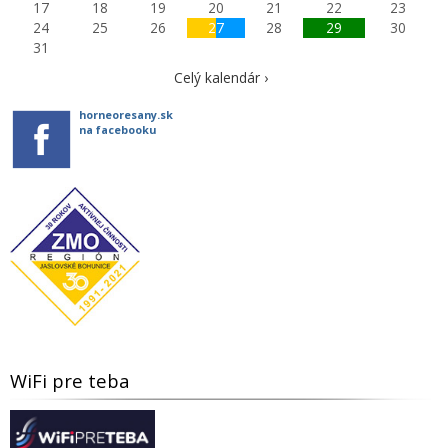
17
18
19
20
21
22
23
24
25
26
27
28
29
30
31
Celý kalendár ›
horneoresany.sk
na facebooku
WiFi pre teba