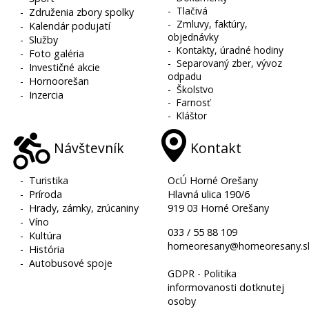
-
Tlačivá
-
Združenia zbory spolky
-
Zmluvy, faktúry,
-
Kalendár podujatí
objednávky
-
Služby
-
Kontakty, úradné hodiny
-
Foto galéria
-
Separovaný zber, vývoz
-
Investičné akcie
odpadu
-
Hornoorešan
-
Školstvo
-
Inzercia
-
Farnosť
-
Kláštor
Návštevník
Kontakt
-
Turistika
OcÚ Horné Orešany
-
Príroda
Hlavná ulica 190/6
-
Hrady, zámky, zrúcaniny
919 03 Horné Orešany
-
Víno
033 / 55 88 109
-
Kultúra
horneoresany@horneoresany.s
-
História
-
Autobusové spoje
GDPR - Politika
informovanosti dotknutej
osoby