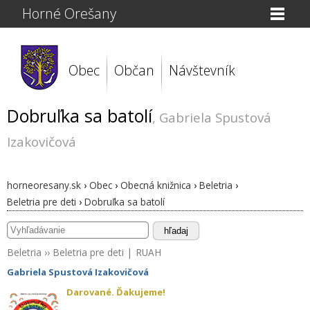
Horné Orešany
Obec
Občan
Návštevník
Dobruľka sa batolí
, Gabriela Spustová
Izakovičová
horneoresany.sk
›
Obec
›
Obecná knižnica
›
Beletria
›
Beletria pre deti
›
Dobruľka sa batolí
hľadaj
Beletria
››
Beletria pre deti
|
RUAH
Gabriela Spustová Izakovičová
Darované. Ďakujeme!