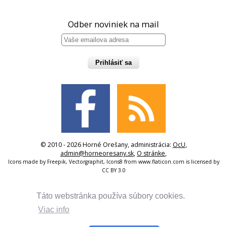
Odber noviniek na mail
Prihlásiť sa
© 2010 - 2026 Horné Orešany, administrácia:
OcU
,
admin@horneoresany.sk
,
O stránke
,
Icons made by
Freepik
,
Vectorgraphit
,
Icons8
from
www.flaticon.com
is licensed by
CC BY 3.0
Táto webstránka používa súbory cookies.
Viac info