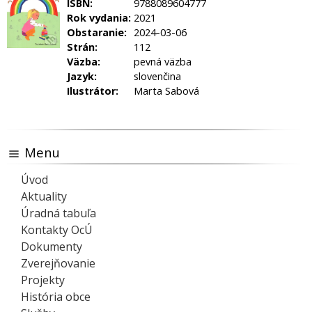
ISBN:
9788089604777
Rok vydania:
2021
Obstaranie:
2024-03-06
Strán:
112
Väzba:
pevná väzba
Jazyk:
slovenčina
Ilustrátor:
Marta Sabová
Menu
Úvod
Aktuality
Úradná tabuľa
Kontakty OcÚ
Dokumenty
Zverejňovanie
Projekty
História obce