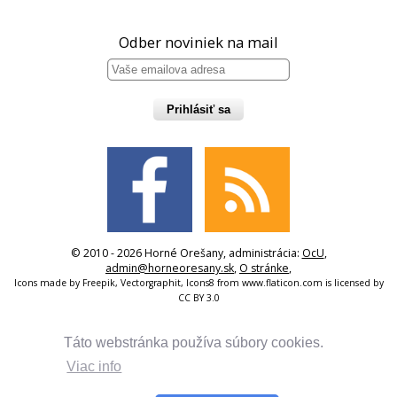
Odber noviniek na mail
Prihlásiť sa
© 2010 - 2026 Horné Orešany, administrácia:
OcU
,
admin@horneoresany.sk
,
O stránke
,
Icons made by
Freepik
,
Vectorgraphit
,
Icons8
from
www.flaticon.com
is licensed by
CC BY 3.0
Táto webstránka používa súbory cookies.
Viac info