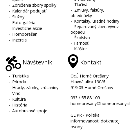
-
Tlačivá
-
Združenia zbory spolky
-
Zmluvy, faktúry,
-
Kalendár podujatí
objednávky
-
Služby
-
Kontakty, úradné hodiny
-
Foto galéria
-
Separovaný zber, vývoz
-
Investičné akcie
odpadu
-
Hornoorešan
-
Školstvo
-
Inzercia
-
Farnosť
-
Kláštor
Návštevník
Kontakt
-
Turistika
OcÚ Horné Orešany
-
Príroda
Hlavná ulica 190/6
-
Hrady, zámky, zrúcaniny
919 03 Horné Orešany
-
Víno
033 / 55 88 109
-
Kultúra
horneoresany@horneoresany.s
-
História
-
Autobusové spoje
GDPR - Politika
informovanosti dotknutej
osoby