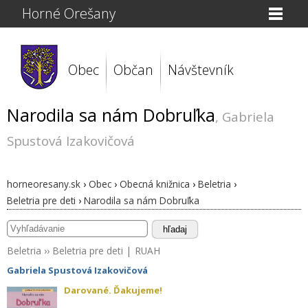
Horné Orešany
Obec
Občan
Návštevník
Narodila sa nám Dobruľka
, Gabriela
Spustová Izakovičová
horneoresany.sk
›
Obec
›
Obecná knižnica
›
Beletria
›
Beletria pre deti
›
Narodila sa nám Dobruľka
hľadaj
Beletria
››
Beletria pre deti
|
RUAH
Gabriela Spustová Izakovičová
Darované. Ďakujeme!