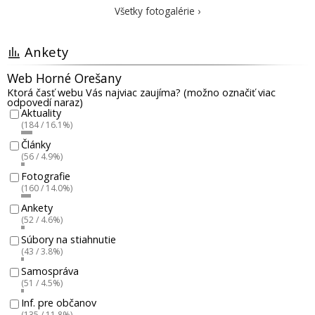
Všetky fotogalérie ›
Ankety
Web Horné Orešany
Ktorá časť webu Vás najviac zaujíma? (možno označiť viac
odpovedí naraz)
Aktuality
(184 / 16.1%)
Články
(56 / 4.9%)
Fotografie
(160 / 14.0%)
Ankety
(52 / 4.6%)
Súbory na stiahnutie
(43 / 3.8%)
Samospráva
(51 / 4.5%)
Inf. pre občanov
(135 / 11.8%)