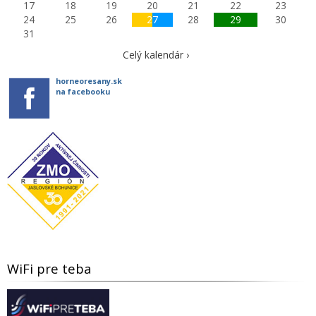
17
18
19
20
21
22
23
24
25
26
27
28
29
30
31
Celý kalendár ›
horneoresany.sk
na facebooku
WiFi pre teba