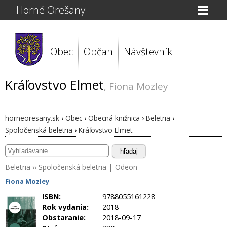
Horné Orešany
Obec
Občan
Návštevník
Kráľovstvo Elmet
, Fiona Mozley
horneoresany.sk
›
Obec
›
Obecná knižnica
›
Beletria
›
Spoločenská beletria
›
Kráľovstvo Elmet
hľadaj
Beletria
››
Spoločenská beletria
|
Odeon
Fiona Mozley
ISBN:
9788055161228
Rok vydania:
2018
Obstaranie:
2018-09-17