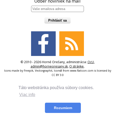
Odber noviniek na mail
Prihlásiť sa
© 2010 - 2026 Horné Orešany, administrácia:
OcU
,
admin@horneoresany.sk
,
O stránke
,
Icons made by
Freepik
,
Vectorgraphit
,
Icons8
from
www.flaticon.com
is licensed by
CC BY 3.0
Táto webstránka používa súbory cookies.
Viac info
Rozumiem