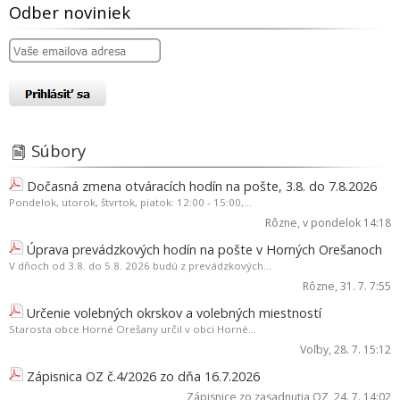
Odber noviniek
Súbory
Dočasná zmena otváracích hodín na pošte, 3.8. do 7.8.2026
Pondelok, utorok, štvrtok, piatok: 12:00 - 15:00,...
Rôzne
, v pondelok 14:18
Úprava prevádzkových hodín na pošte v Horných Orešanoch
V dňoch od 3.8. do 5.8. 2026 budú z prevádzkových...
Rôzne
, 31. 7. 7:55
Určenie volebných okrskov a volebných miestností
Starosta obce Horné Orešany určil v obci Horné...
Voľby
, 28. 7. 15:12
Zápisnica OZ č.4/2026 zo dňa 16.7.2026
Zápisnice zo zasadnutia OZ
, 24. 7. 14:02