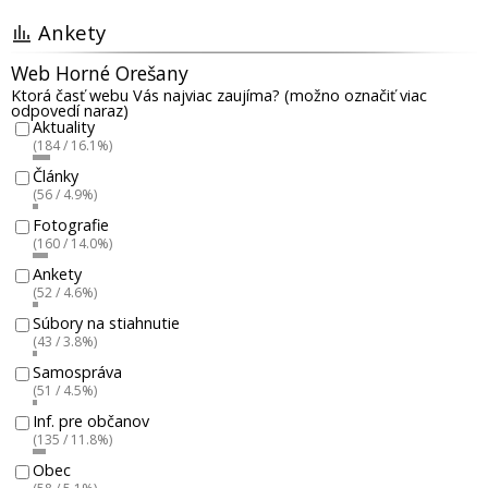
Ankety
Web Horné Orešany
Ktorá časť webu Vás najviac zaujíma? (možno označiť viac
odpovedí naraz)
Aktuality
(184 / 16.1%)
Články
(56 / 4.9%)
Fotografie
(160 / 14.0%)
Ankety
(52 / 4.6%)
Súbory na stiahnutie
(43 / 3.8%)
Samospráva
(51 / 4.5%)
Inf. pre občanov
(135 / 11.8%)
Obec