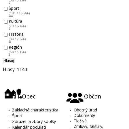
(58 / 5.1%)
Šport
(181 / 15.9%)
Kultúra
(73 / 6.4%)
História
(89 / 7.8%)
Región
(58 / 5.1%)
Hlasuj
Hlasy: 1140
Obec
Občan
-
Základná charakteristika
-
Obecný úrad
-
Dokumenty
-
Šport
-
Tlačivá
-
Združenia zbory spolky
-
Zmluvy, faktúry,
-
Kalendár podujatí