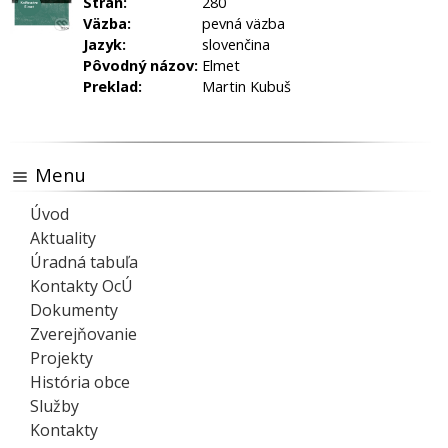
Strán:
280
Väzba:
pevná väzba
Jazyk:
slovenčina
Pôvodný názov:
Elmet
Preklad:
Martin Kubuš
Menu
Úvod
Aktuality
Úradná tabuľa
Kontakty OcÚ
Dokumenty
Zverejňovanie
Projekty
História obce
Služby
Kontakty