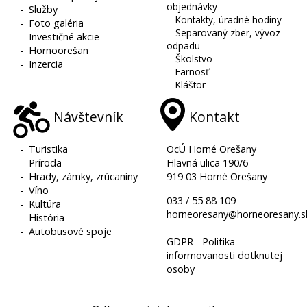
objednávky
-
Služby
-
Kontakty, úradné hodiny
-
Foto galéria
-
Separovaný zber, vývoz
-
Investičné akcie
odpadu
-
Hornoorešan
-
Školstvo
-
Inzercia
-
Farnosť
-
Kláštor
Návštevník
Kontakt
-
Turistika
OcÚ Horné Orešany
-
Príroda
Hlavná ulica 190/6
-
Hrady, zámky, zrúcaniny
919 03 Horné Orešany
-
Víno
033 / 55 88 109
-
Kultúra
horneoresany@horneoresany.s
-
História
-
Autobusové spoje
GDPR - Politika
informovanosti dotknutej
osoby