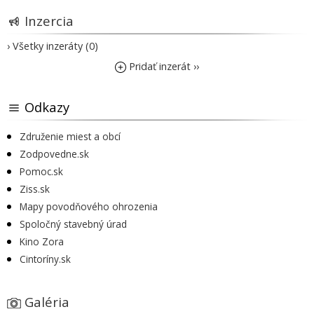
Inzercia
› Všetky inzeráty (0)
Pridať inzerát ››
Odkazy
Združenie miest a obcí
Zodpovedne.sk
Pomoc.sk
Ziss.sk
Mapy povodňového ohrozenia
Spoločný stavebný úrad
Kino Zora
Cintoríny.sk
Galéria