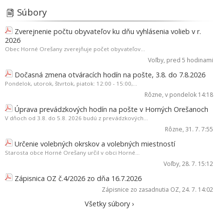
Súbory
Zverejnenie počtu obyvateľov ku dňu vyhlásenia volieb v r.
2026
Obec Horné Orešany zverejňuje počet obyvateľov...
Voľby
, pred 5 hodinami
Dočasná zmena otváracích hodín na pošte, 3.8. do 7.8.2026
Pondelok, utorok, štvrtok, piatok: 12:00 - 15:00,...
Rôzne
, v pondelok 14:18
Úprava prevádzkových hodín na pošte v Horných Orešanoch
V dňoch od 3.8. do 5.8. 2026 budú z prevádzkových...
Rôzne
, 31. 7. 7:55
Určenie volebných okrskov a volebných miestností
Starosta obce Horné Orešany určil v obci Horné...
Voľby
, 28. 7. 15:12
Zápisnica OZ č.4/2026 zo dňa 16.7.2026
Zápisnice zo zasadnutia OZ
, 24. 7. 14:02
Všetky súbory ›