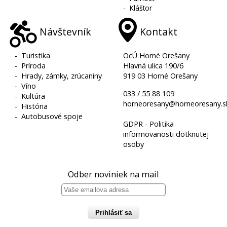
-
Kláštor
Návštevník
Kontakt
-
Turistika
OcÚ Horné Orešany
-
Príroda
Hlavná ulica 190/6
-
Hrady, zámky, zrúcaniny
919 03 Horné Orešany
-
Víno
033 / 55 88 109
-
Kultúra
horneoresany@horneoresany.s
-
História
-
Autobusové spoje
GDPR - Politika
informovanosti dotknutej
osoby
Odber noviniek na mail
Prihlásiť sa