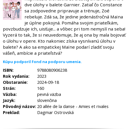
dve úlohy v balete Garnier. Zatiaľ čo Constance
sa zodpovedne pripravuje a trénuje, Zoé
rebeluje. Zdá sa, že jedine jedenásťročná Maïna
je úplne pokojná. Pomáha svojim priateľkám,
povzbudzuje ich, uisťuje... a vôbec pri tom nemyslí na seba!
Vyzerá to tak, že si neuvedomuje, že aj ona by mala bojovať
o úlohu v opere. Kto nakoniec získa vysnívanú úlohu v
balete? A ako sa empatickej Maïne podarí zladiť svoju
vášeň, ambície a priateľstvá?
Kúpu podporil Fond na podporu umenia.
ISBN:
9788080906238
Rok vydania:
2023
Obstaranie:
2024-09-18
Strán:
160
Väzba:
pevná väzba
Jazyk:
slovenčina
Pôvodný názov:
20 allée de la danse - Amies et rivales
Preklad:
Dagmar Ostrovská