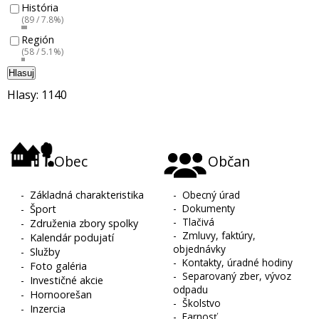
História
(89 / 7.8%)
Región
(58 / 5.1%)
Hlasuj
Hlasy: 1140
Obec
Občan
-
Základná charakteristika
-
Obecný úrad
-
Dokumenty
-
Šport
-
Tlačivá
-
Združenia zbory spolky
-
Zmluvy, faktúry,
-
Kalendár podujatí
objednávky
-
Služby
-
Kontakty, úradné hodiny
-
Foto galéria
-
Separovaný zber, vývoz
-
Investičné akcie
odpadu
-
Hornoorešan
-
Školstvo
-
Inzercia
-
Farnosť