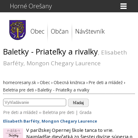
Horné Orešany
Obec
Občan
Návštevník
Baletky - Priateľky a rivalky
, Elisabeth
Barféty, Mongon Chegary Laurence
horneoresany.sk
›
Obec
›
Obecná knižnica
›
Pre deti a mládež
›
Beletria pre deti
›
Baletky - Priateľky a rivalky
hľadaj
Pre deti a mládež
››
Beletria pre deti
|
Grada
Elisabeth Barféty
,
Mongon Chegary Laurence
V parížskej Opernej škole tanca to vrie.
Najmladšie dievčatká zo šiestej divízie súperia o