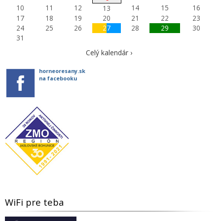
10
11
12
14
15
16
13
17
18
19
20
21
22
23
24
25
26
27
28
29
30
31
Celý kalendár ›
horneoresany.sk
na facebooku
WiFi pre teba