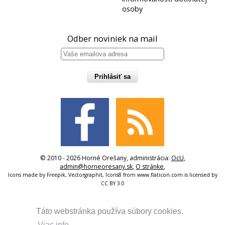
osoby
Odber noviniek na mail
Prihlásiť sa
© 2010 - 2026 Horné Orešany, administrácia:
OcU
,
admin@horneoresany.sk
,
O stránke
,
Icons made by
Freepik
,
Vectorgraphit
,
Icons8
from
www.flaticon.com
is licensed by
CC BY 3.0
Táto webstránka používa súbory cookies.
Viac info