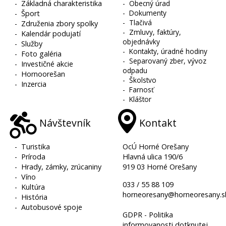
-
Základná charakteristika
-
Obecný úrad
-
Dokumenty
-
Šport
-
Tlačivá
-
Združenia zbory spolky
-
Zmluvy, faktúry,
-
Kalendár podujatí
objednávky
-
Služby
-
Kontakty, úradné hodiny
-
Foto galéria
-
Separovaný zber, vývoz
-
Investičné akcie
odpadu
-
Hornoorešan
-
Školstvo
-
Inzercia
-
Farnosť
-
Kláštor
Návštevník
Kontakt
-
Turistika
OcÚ Horné Orešany
-
Príroda
Hlavná ulica 190/6
-
Hrady, zámky, zrúcaniny
919 03 Horné Orešany
-
Víno
033 / 55 88 109
-
Kultúra
horneoresany@horneoresany.s
-
História
-
Autobusové spoje
GDPR - Politika
informovanosti dotknutej