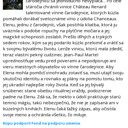
čarodejnicu sa jednoducho nevypláca… Po celé
stáročia chránili vinice Château Renard
talentované vínne čarodejnice, ktorých kúzla
pomáhali dorábať svetoznáme víno z údolia Chanceaux.
Elenu, jednu z čarodejníc, však postihla kliatba, ktorá ju
uväznila v podobe ropuchy na plytčine močiara a jej
magické schopnosti zoslabli. Prešlo dlhých a trpkých
sedem rokov, kým sa jej podarilo kúzlo prelomiť a vrátiť sa
k svojmu bývalému životu. Lenže vinicu, ktorú mala zdediť,
teraz vlastní pekný cudzinec. Jean-Paul Martel
uprednostňuje vedu pred poverami a nepodporuje ani
vieru miestnych obyvateľov vo vínne čarodejnice. Aby
Elena mohla pomôcť vinohradu zotaviť sa, musí utajiť svoju
skutočnú identitu a rovnako aj plány na pomstu tomu, kto
jej ukradol najlepšie roky života. Keď sa jej bývalý
snúbenec stane obeťou rituálnej vraždy, podozrenie
padne na Elenu. Zdá sa, že niekto v údolí praktizuje starú
temnú mágiu, takú nebezpečnú, že nie je zapísaná ani v
kúzelných knihách. Elenu čaká ťažký zápas, aby očistila
svoje meno a ochránila všetko, čo miluje.
Kúpu podporil Fond na podporu umenia.