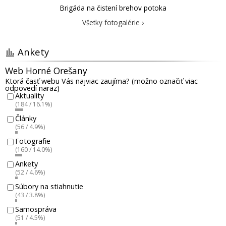
Brigáda na čistení brehov potoka
Všetky fotogalérie ›
Ankety
Web Horné Orešany
Ktorá časť webu Vás najviac zaujíma? (možno označiť viac
odpovedí naraz)
Aktuality
(184 / 16.1%)
Články
(56 / 4.9%)
Fotografie
(160 / 14.0%)
Ankety
(52 / 4.6%)
Súbory na stiahnutie
(43 / 3.8%)
Samospráva
(51 / 4.5%)