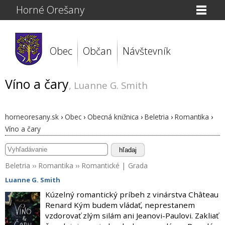
Horné Orešany
Obec
Občan
Návštevník
Víno a čary
, Luanne G. Smith
horneoresany.sk
›
Obec
›
Obecná knižnica
›
Beletria
›
Romantika
›
Víno a čary
hľadaj
Beletria
››
Romantika
››
Romantické
|
Grada
Luanne G. Smith
Kúzelný romantický príbeh z vinárstva Château
Renard Kým budem vládať, neprestanem
vzdorovať zlým silám ani Jeanovi-Paulovi. Zakliať