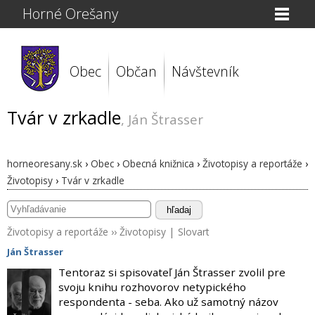
Horné Orešany
Obec
Občan
Návštevník
Tvár v zrkadle
, Ján Štrasser
horneoresany.sk
›
Obec
›
Obecná knižnica
›
Životopisy a reportáže
›
Životopisy
›
Tvár v zrkadle
hľadaj
Životopisy a reportáže
››
Životopisy
|
Slovart
Ján Štrasser
Tentoraz si spisovateľ Ján Štrasser zvolil pre
svoju knihu rozhovorov netypického
respondenta - seba. Ako už samotný názov