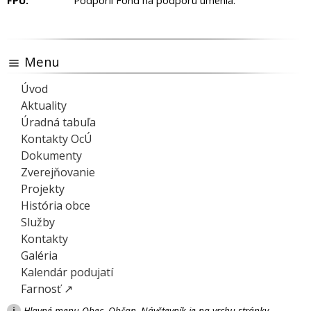
FPU:
Podporil Fond na podporu umenia.
Menu
Úvod
Aktuality
Úradná tabuľa
Kontakty OcÚ
Dokumenty
Zverejňovanie
Projekty
História obce
Služby
Kontakty
Galéria
Kalendár podujatí
Farnosť ↗
i
Hlavné menu Obec, Občan, Návštevník je na vrchu stránky.