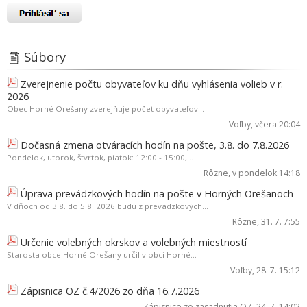
Súbory
Zverejnenie počtu obyvateľov ku dňu vyhlásenia volieb v r.
2026
Obec Horné Orešany zverejňuje počet obyvateľov...
Voľby
, včera 20:04
Dočasná zmena otváracích hodín na pošte, 3.8. do 7.8.2026
Pondelok, utorok, štvrtok, piatok: 12:00 - 15:00,...
Rôzne
, v pondelok 14:18
Úprava prevádzkových hodín na pošte v Horných Orešanoch
V dňoch od 3.8. do 5.8. 2026 budú z prevádzkových...
Rôzne
, 31. 7. 7:55
Určenie volebných okrskov a volebných miestností
Starosta obce Horné Orešany určil v obci Horné...
Voľby
, 28. 7. 15:12
Zápisnica OZ č.4/2026 zo dňa 16.7.2026
Zápisnice zo zasadnutia OZ
, 24. 7. 14:02