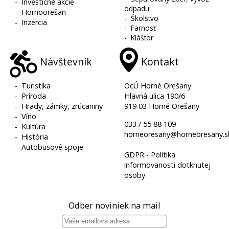
-
Investičné akcie
odpadu
-
Hornoorešan
-
Školstvo
-
Inzercia
-
Farnosť
-
Kláštor
Návštevník
Kontakt
-
Turistika
OcÚ Horné Orešany
-
Príroda
Hlavná ulica 190/6
-
Hrady, zámky, zrúcaniny
919 03 Horné Orešany
-
Víno
033 / 55 88 109
-
Kultúra
horneoresany@horneoresany.s
-
História
-
Autobusové spoje
GDPR - Politika
informovanosti dotknutej
osoby
Odber noviniek na mail