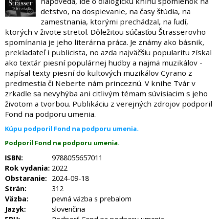
napovedá, ide o dialogickú knihu spomienok na
detstvo, na dospievanie, na časy štúdia, na
zamestnania, ktorými prechádzal, na ľudí,
ktorých v živote stretol. Dôležitou súčasťou Štrasserovho
spomínania je jeho literárna práca. Je známy ako básnik,
prekladateľ i publicista, no azda najväčšiu popularitu získal
ako textár piesní populárnej hudby a najmä muzikálov -
napísal texty piesní do kultových muzikálov Cyrano z
predmestia či Neberte nám princeznú. V knihe Tvár v
zrkadle sa nevyhýba ani citlivým témam súvisiacim s jeho
životom a tvorbou. Publikáciu z verejných zdrojov podporil
Fond na podporu umenia.
Kúpu podporil Fond na podporu umenia.
Podporil Fond na podporu umenia.
ISBN:
9788055657011
Rok vydania:
2022
Obstaranie:
2024-09-18
Strán:
312
Väzba:
pevná väzba s prebalom
Jazyk:
slovenčina