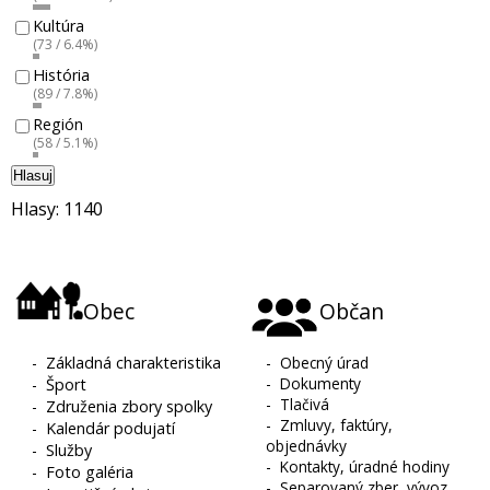
Kultúra
(73 / 6.4%)
História
(89 / 7.8%)
Región
(58 / 5.1%)
Hlasuj
Hlasy: 1140
Obec
Občan
-
Základná charakteristika
-
Obecný úrad
-
Dokumenty
-
Šport
-
Tlačivá
-
Združenia zbory spolky
-
Zmluvy, faktúry,
-
Kalendár podujatí
objednávky
-
Služby
-
Kontakty, úradné hodiny
-
Foto galéria
-
Separovaný zber, vývoz