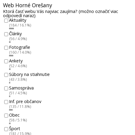
Web Horné Orešany
Ktorá časť webu Vás najviac zaujíma? (možno označiť viac
odpovedí naraz)
Aktuality
(184 / 16.1%)
Články
(56 / 4.9%)
Fotografie
(160 / 14.0%)
Ankety
(52 / 4.6%)
Súbory na stiahnutie
(43 / 3.8%)
Samospráva
(51 / 4.5%)
Inf. pre občanov
(135 / 11.8%)
Obec
(58 / 5.1%)
Šport
(181 / 15.9%)