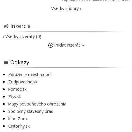
Všetky súbory ›
Inzercia
› Všetky inzeráty (0)
Pridať inzerát ››
Odkazy
Združenie miest a obcí
Zodpovedne.sk
Pomoc.sk
Ziss.sk
Mapy povodňového ohrozenia
Spoločný stavebný úrad
Kino Zora
Cintoríny.sk