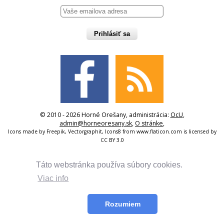
Prihlásiť sa
© 2010 - 2026 Horné Orešany, administrácia:
OcU
,
admin@horneoresany.sk
,
O stránke
,
Icons made by
Freepik
,
Vectorgraphit
,
Icons8
from
www.flaticon.com
is licensed by
CC BY 3.0
Táto webstránka používa súbory cookies.
Viac info
Rozumiem