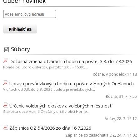
Odber noviniek
Súbory
Dočasná zmena otváracích hodín na pošte, 3.8. do 7.8.2026
Pondelok, utorok, štvrtok, piatok: 12:00 - 15:00,...
Rôzne
, v pondelok 14:18
Úprava prevádzkových hodín na pošte v Horných Orešanoch
V dňoch od 3.8. do 5.8. 2026 budú z prevádzkových...
Rôzne
, 31. 7. 7:55
Určenie volebných okrskov a volebných miestností
Starosta obce Horné Orešany určil v obci Horné...
Voľby
, 28. 7. 15:12
Zápisnica OZ č.4/2026 zo dňa 16.7.2026
Zápisnice zo zasadnutia OZ
, 24. 7. 14:02