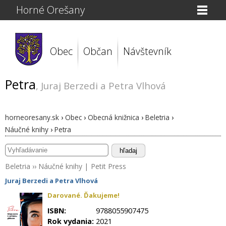
Horné Orešany
Obec
Občan
Návštevník
Petra
, Juraj Berzedi a Petra Vlhová
horneoresany.sk
›
Obec
›
Obecná knižnica
›
Beletria
›
Náučné knihy
›
Petra
hľadaj
Beletria
››
Náučné knihy
|
Petit Press
Juraj Berzedi a Petra Vlhová
Darované. Ďakujeme!
ISBN:
9788055907475
Rok vydania:
2021