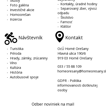
-
Služby
-
Kontakty, úradné hodiny
-
Foto galéria
-
Separovaný zber, vývoz
-
Investičné akcie
odpadu
-
Hornoorešan
-
Školstvo
-
Inzercia
-
Farnosť
-
Kláštor
Návštevník
Kontakt
-
Turistika
OcÚ Horné Orešany
-
Príroda
Hlavná ulica 190/6
-
Hrady, zámky, zrúcaniny
919 03 Horné Orešany
-
Víno
033 / 55 88 109
-
Kultúra
horneoresany@horneoresany.s
-
História
-
Autobusové spoje
GDPR - Politika
informovanosti dotknutej
osoby
Odber noviniek na mail