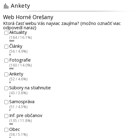
Ankety
Web Horné Orešany
Ktorá časť webu Vás najviac zaujíma? (možno označiť viac
odpovedí naraz)
Aktuality
(184 / 16.1%)
Články
(56 / 4.9%)
Fotografie
(160 / 14.0%)
Ankety
(52 / 4.6%)
Súbory na stiahnutie
(43 / 3.8%)
Samospráva
(51 / 4.5%)
Inf. pre občanov
(135 / 11.8%)
Obec
(58 / 5.1%)