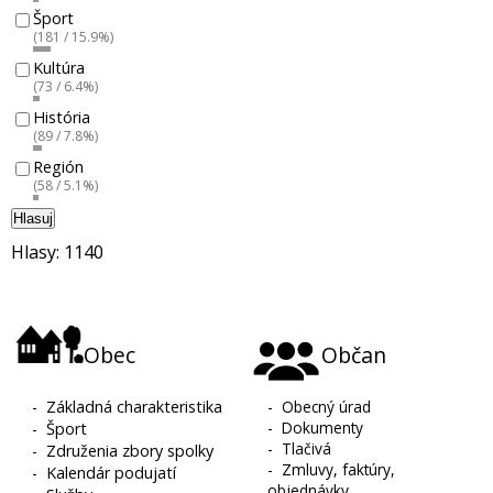
Šport
(181 / 15.9%)
Kultúra
(73 / 6.4%)
História
(89 / 7.8%)
Región
(58 / 5.1%)
Hlasuj
Hlasy: 1140
Obec
Občan
-
Základná charakteristika
-
Obecný úrad
-
Dokumenty
-
Šport
-
Tlačivá
-
Združenia zbory spolky
-
Zmluvy, faktúry,
-
Kalendár podujatí
objednávky