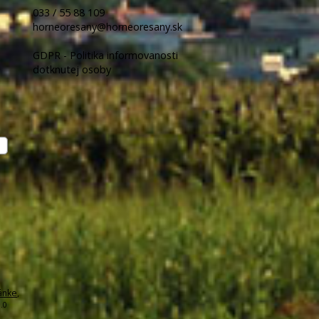
033 / 55 88 109
horneoresany@horneoresany.sk
GDPR - Politika informovanosti
dotknutej osoby
ánke
,
.0