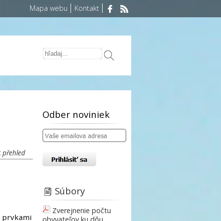
Mapa webu
Kontakt
Odber noviniek
t
přehled
Súbory
Zverejnenie počtu
i prvkami
obyvateľov ku dňu