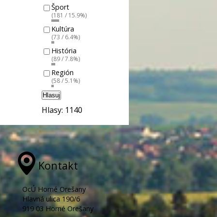
Šport
(181 / 15.9%)
Kultúra
(73 / 6.4%)
História
(89 / 7.8%)
Región
(58 / 5.1%)
Hlasuj
Hlasy: 1140
Kontakt
OcÚ Horné Orešany
Hlavná ulica 190/6
919 03 Horné Orešany