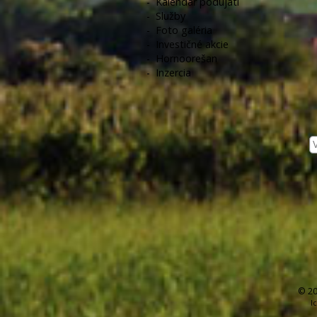
-
Kalendár podujatí
-
Služby
-
Foto galéria
-
Investičné akcie
-
Hornoorešan
-
Inzercia
© 20
I