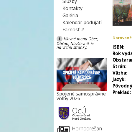
Služby
Kontakty
Galéria
Kalendár podujatí
Farnosť ↗
Darované
i
Hlavné menu Obec,
Občan, Návštevník je
ISBN:
na vrchu stránky.
Rok vyda
Obstara
Strán:
Väzba:
Jazyk:
Pôvodný
Preklad:
Spojené samosprávne
voľby 2026