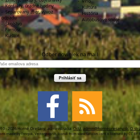
-
Víno
-
Kontakty, úradné hodiny
-
Kultúra
-
Separovaný zber, vývoz
-
História
odpadu
-
Autobusové spoje
-
Školstvo
-
Farnosť
-
Kláštor
Odber noviniek na mail
Prihlásiť sa
10 - 2026 Horné Orešany, administrácia:
OcU
,
admin@horneoresany.sk
,
O str
cons made by
Freepik
,
Vectorgraphit
,
Icons8
from
www.flaticon.com
is licensed by
CC BY 3