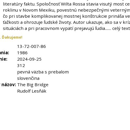
literatúry faktu. Spoločnosť Wilta Rossa stavia visutý most c
roklinu v Novom Mexiku, povestnú nebezpečnými veternými
čo pri stavbe komplikovanej mostnej konštrukcie prináša ve
ťažkosti a ohrozuje ľudské životy. Autor ukazuje, ako sa v kr
situáciách a pri pracovnom vypätí prejavujú ľudia....... celý tex
. Ďakujeme!
13-72-007-86
nia:
1986
nie:
2024-09-25
312
pevná väzba s prebalom
slovenčina
 názov:
The Big Bridge
Rudolf Lesňák