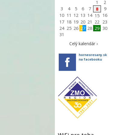
1
2
3
4
5
6
7
9
8
10
11
12
13
14
16
15
17
18
19
20
21
22
23
24
25
26
27
28
29
30
31
Celý kalendár ›
horneoresany.sk
na facebooku
WiFi pre teba