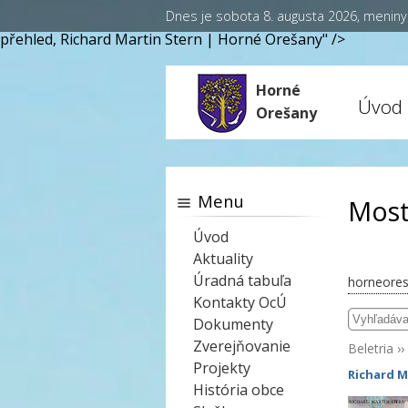
Dnes je sobota 8. augusta 2026, menin
přehled, Richard Martin Stern | Horné Orešany" />
Horné
Úvod
Orešany
Menu
Mos
Úvod
Aktuality
Úradná tabuľa
horneores
Kontakty OcÚ
Dokumenty
Zverejňovanie
Beletria
››
Projekty
Richard M
História obce