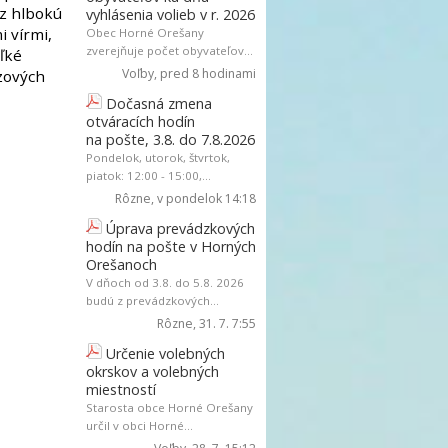
ez hlbokú
vyhlásenia volieb v r. 2026
 vírmi,
Obec Horné Orešany
zverejňuje počet obyvateľov...
ľké
Voľby
, pred 8 hodinami
ízových
t
Dočasná zmena
otváracích hodín
na pošte, 3.8. do 7.8.2026
Pondelok, utorok, štvrtok,
piatok: 12:00 - 15:00,...
Rôzne
, v pondelok 14:18
Úprava prevádzkových
hodín na pošte v Horných
Orešanoch
V dňoch od 3.8. do 5.8. 2026
budú z prevádzkových...
Rôzne
, 31. 7. 7:55
Určenie volebných
okrskov a volebných
miestností
Starosta obce Horné Orešany
určil v obci Horné...