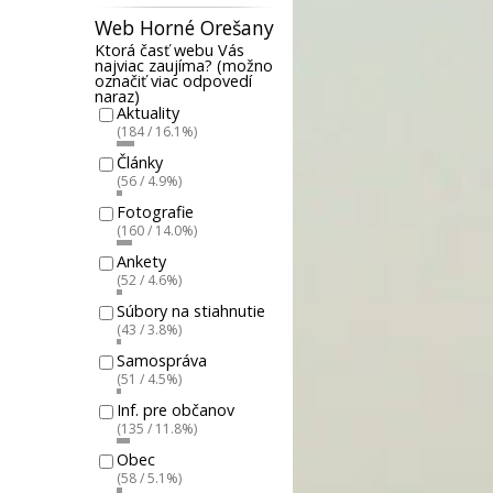
Web Horné Orešany
Ktorá časť webu Vás
najviac zaujíma? (možno
označiť viac odpovedí
naraz)
Aktuality
(184 / 16.1%)
Články
(56 / 4.9%)
Fotografie
(160 / 14.0%)
Ankety
(52 / 4.6%)
Súbory na stiahnutie
(43 / 3.8%)
Samospráva
(51 / 4.5%)
Inf. pre občanov
(135 / 11.8%)
Obec
(58 / 5.1%)