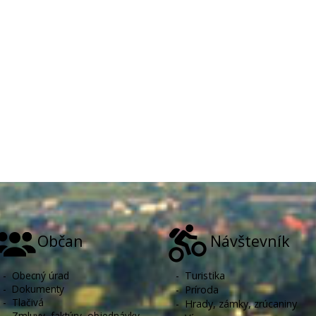
Občan
Návštevník
-
Obecný úrad
-
Turistika
-
Dokumenty
-
Príroda
-
Tlačivá
-
Hrady, zámky, zrúcaniny
-
Zmluvy, faktúry, objednávky