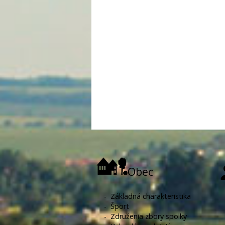
Obec
-
Základná charakteristika
-
Šport
-
Združenia zbory spolky