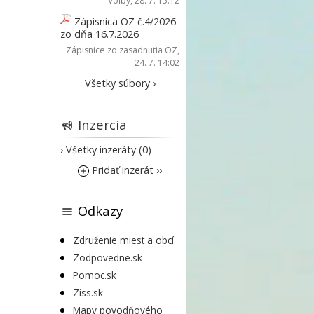
Voľby
, 28. 7. 15:12
Zápisnica OZ č.4/2026
zo dňa 16.7.2026
Zápisnice zo zasadnutia OZ
,
24. 7. 14:02
Všetky súbory ›
Inzercia
› Všetky inzeráty (0)
Pridať inzerát ››
Odkazy
Združenie miest a obcí
Zodpovedne.sk
Pomoc.sk
Ziss.sk
Mapy povodňového