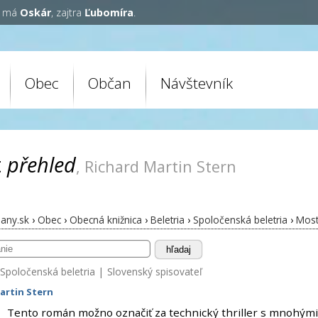
y má
Oskár
, zajtra
Ľubomíra
.
Obec
Občan
Návštevník
t
přehled
, Richard Martin Stern
any.sk
›
Obec
›
Obecná knižnica
›
Beletria
›
Spoločenská beletria
›
Mos
hľadaj
Spoločenská beletria
|
Slovenský spisovateľ
artin Stern
Tento román možno označiť za technický thriller s mnohým