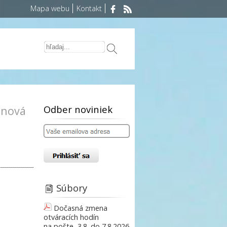
Mapa webu
Kontakt
Odber noviniek
rinová
Súbory
Dočasná zmena
otváracích hodín
na pošte, 3.8. do 7.8.2026