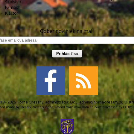
-
Školstvo
-
Farnosť
-
Kláštor
Odber noviniek na mail
Prihlásiť sa
10 - 2026 Horné Orešany, administrácia:
OcU
,
admin@horneoresany.sk
,
O str
cons made by
Freepik
,
Vectorgraphit
,
Icons8
from
www.flaticon.com
is licensed by
CC BY 3