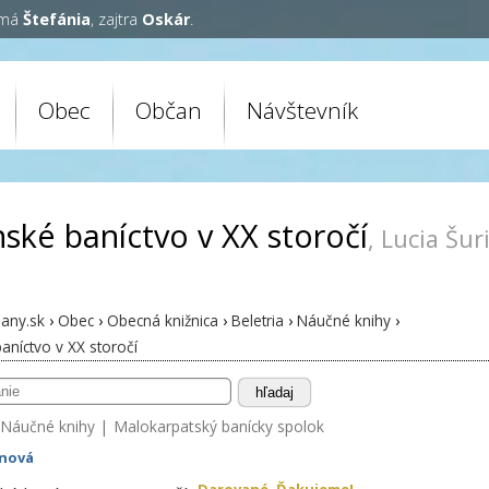
 má
Štefánia
, zajtra
Oskár
.
Obec
Občan
Návštevník
nské baníctvo v XX storočí
, Lucia Šu
any.sk
›
Obec
›
Obecná knižnica
›
Beletria
›
Náučné knihy
›
aníctvo v XX storočí
hľadaj
Náučné knihy
|
Malokarpatský banícky spolok
inová