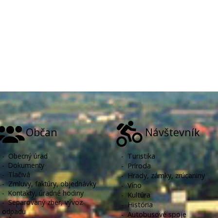
Občan
Návštevník
-
Obecný úrad
-
Turistika
-
Dokumenty
-
Príroda
-
Tlačivá
-
Hrady, zámky, zrúcaniny
-
Zmluvy, faktúry, objednávky
-
Víno
-
Kontakty, úradné hodiny
-
Kultúra
-
Separovaný zber, vývoz
-
História
odpadu
-
Autobusové spoje