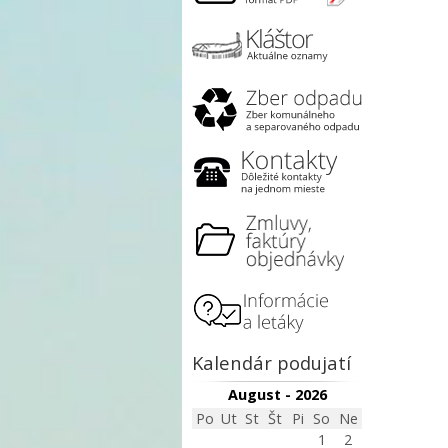
Kalendár podujatí
August - 2026
Po
Ut
St
Št
Pi
So
Ne
1
2