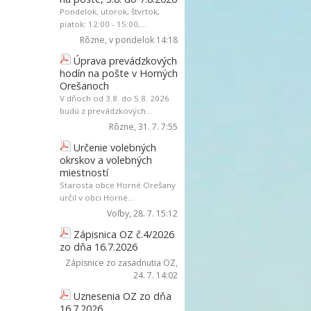
Pondelok, utorok, štvrtok,
piatok: 12:00 - 15:00,...
Rôzne
, v pondelok 14:18
Úprava prevádzkových
hodín na pošte v Horných
Orešanoch
V dňoch od 3.8. do 5.8. 2026
budú z prevádzkových...
Rôzne
, 31. 7. 7:55
Určenie volebných
okrskov a volebných
miestností
Starosta obce Horné Orešany
určil v obci Horné...
Voľby
, 28. 7. 15:12
Zápisnica OZ č.4/2026
zo dňa 16.7.2026
Zápisnice zo zasadnutia OZ
,
24. 7. 14:02
Uznesenia OZ zo dňa
16.7.2026