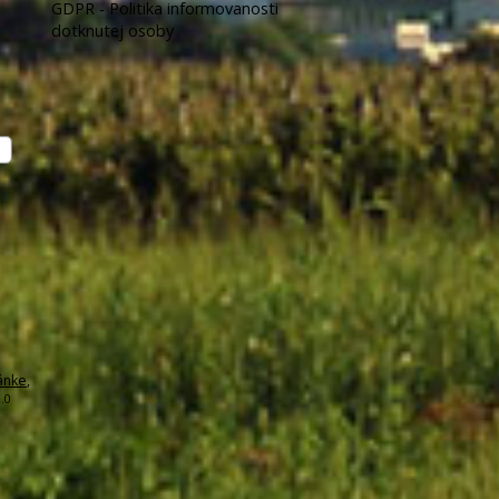
GDPR - Politika informovanosti
dotknutej osoby
ánke
,
.0