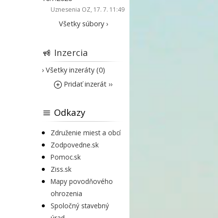
Uznesenia OZ
, 17. 7. 11:49
Všetky súbory ›
Inzercia
› Všetky inzeráty (0)
Pridať inzerát ››
Odkazy
Združenie miest a obcí
Zodpovedne.sk
Pomoc.sk
Ziss.sk
Mapy povodňového
ohrozenia
Spoločný stavebný
úrad