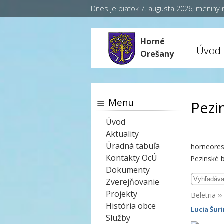
Dnes je piatok 7. augusta 2026, meniny
Horné
Úvod
Orešany
Menu
Pezi
Úvod
Aktuality
Úradná tabuľa
horneores
Kontakty OcÚ
Pezinské b
Dokumenty
Zverejňovanie
Projekty
Beletria
››
História obce
Lucia Šur
Služby