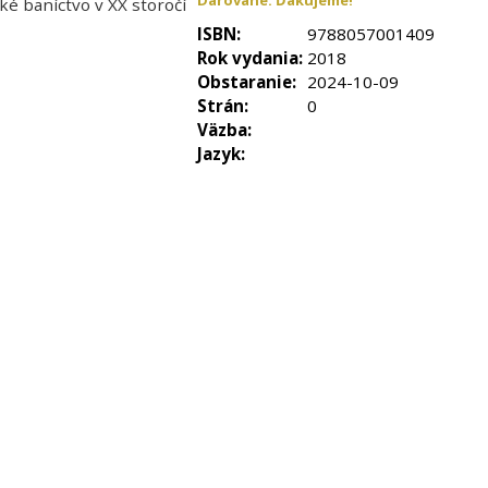
Darované. Ďakujeme!
ISBN:
9788057001409
Rok vydania:
2018
Obstaranie:
2024-10-09
Strán:
0
Väzba:
Jazyk: