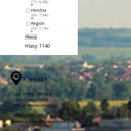
(73 / 6.4%)
História
(89 / 7.8%)
Región
(58 / 5.1%)
Hlasuj
Hlasy: 1140
Kontakt
OcÚ Horné Orešany
Hlavná ulica 190/6
919 03 Horné Orešany
033 / 55 88 109
horneoresany@horneoresany.sk