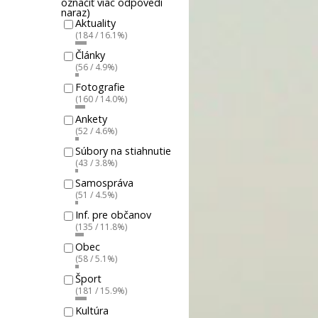
označiť viac odpovedí
naraz)
Aktuality
(184 / 16.1%)
Články
(56 / 4.9%)
Fotografie
(160 / 14.0%)
Ankety
(52 / 4.6%)
Súbory na stiahnutie
(43 / 3.8%)
Samospráva
(51 / 4.5%)
Inf. pre občanov
(135 / 11.8%)
Obec
(58 / 5.1%)
Šport
(181 / 15.9%)
Kultúra