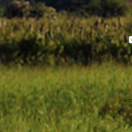
-
Hornoorešan
-
Inzercia
© 20
I