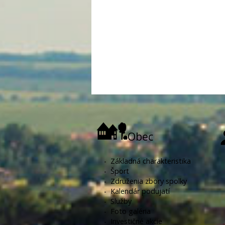
Obec
-
Základná charakteristika
-
Šport
-
Združenia zbory spolky
-
Kalendár podujatí
-
Služby
-
Foto galéria
-
Investičné akcie