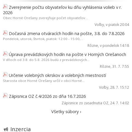
Zverejnenie počtu obyvateľov ku dňu vyhlásenia volieb v r.
2026
Obec Horné Orešany zverejňuje počet obyvateľov...
Voľby
, v piatok 20:04
Dočasná zmena otváracích hodín na pošte, 3.8. do 7.8.2026
Pondelok, utorok, štvrtok, piatok: 12:00 - 15:00,...
Rôzne
, v pondelok 14:18
Úprava prevádzkových hodín na pošte v Horných Orešanoch
V dňoch od 3.8. do 5.8. 2026 budú z prevádzkových...
Rôzne
, 31. 7. 7:55
Určenie volebných okrskov a volebných miestností
Starosta obce Horné Orešany určil v obci Horné...
Voľby
, 28. 7. 15:12
Zápisnica OZ č.4/2026 zo dňa 16.7.2026
Zápisnice zo zasadnutia OZ
, 24. 7. 14:02
Všetky súbory ›
Inzercia