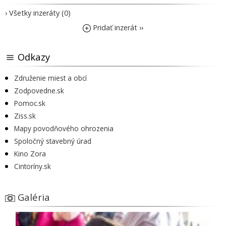
› Všetky inzeráty (0)
Pridať inzerát ››
Odkazy
Združenie miest a obcí
Zodpovedne.sk
Pomoc.sk
Ziss.sk
Mapy povodňového ohrozenia
Spoločný stavebný úrad
Kino Zora
Cintoríny.sk
Galéria