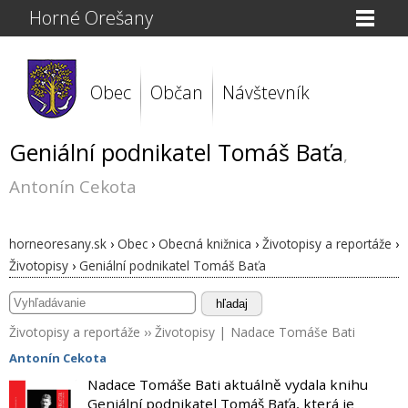
Horné Orešany
Obec
Občan
Návštevník
Geniální podnikatel Tomáš Baťa
,
Antonín Cekota
horneoresany.sk
›
Obec
›
Obecná knižnica
›
Životopisy a reportáže
›
Životopisy
›
Geniální podnikatel Tomáš Baťa
hľadaj
Životopisy a reportáže
››
Životopisy
|
Nadace Tomáše Bati
Antonín Cekota
Nadace Tomáše Bati aktuálně vydala knihu
Geniální podnikatel Tomáš Baťa, která je