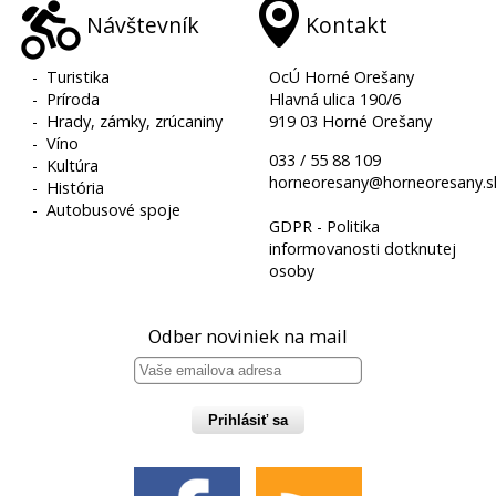
Návštevník
Kontakt
-
Turistika
OcÚ Horné Orešany
-
Príroda
Hlavná ulica 190/6
-
Hrady, zámky, zrúcaniny
919 03 Horné Orešany
-
Víno
033 / 55 88 109
-
Kultúra
horneoresany@horneoresany.s
-
História
-
Autobusové spoje
GDPR - Politika
informovanosti dotknutej
osoby
Odber noviniek na mail
Prihlásiť sa