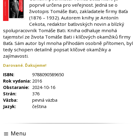
poprvé určena pro veřejnost. Jedná se o
životopis Tomáše Bati, zakladatele firmy Baťa
(1876 – 1932). Autorem knihy je Antonín
Cekota, redaktor baťovských novin a blízký
spolupracovník Tomáše Bati. Kniha odhaluje mnohá
tajemství ze života Tomáše Bati i klíčových okamžiků firmy
Baťa. Sám autor byl mnoha příhodám osobně přítomen, byl
tedy schopen detailně popsat klíčové okamžiky a
zajímavosti.
Darované. Ďakujeme!
ISBN:
9788090589650
Rok vydania:
2016
Obstaranie:
2024-10-16
Strán:
376
Väzba:
pevná väzba
Jazyk:
čeština
Menu