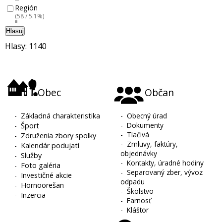
Región
(58 / 5.1%)
Hlasuj
Hlasy: 1140
Obec
Občan
-
Základná charakteristika
-
Obecný úrad
-
Dokumenty
-
Šport
-
Tlačivá
-
Združenia zbory spolky
-
Zmluvy, faktúry,
-
Kalendár podujatí
objednávky
-
Služby
-
Kontakty, úradné hodiny
-
Foto galéria
-
Separovaný zber, vývoz
-
Investičné akcie
odpadu
-
Hornoorešan
-
Školstvo
-
Inzercia
-
Farnosť
-
Kláštor