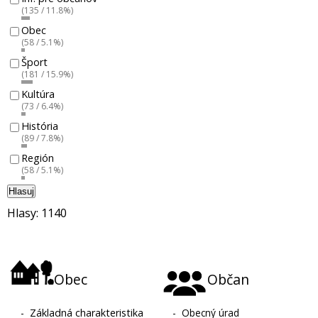
(135 / 11.8%)
Obec
(58 / 5.1%)
Šport
(181 / 15.9%)
Kultúra
(73 / 6.4%)
História
(89 / 7.8%)
Región
(58 / 5.1%)
Hlasuj
Hlasy: 1140
Obec
Občan
-
Základná charakteristika
-
Obecný úrad