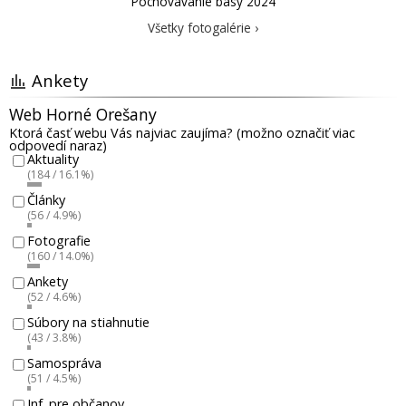
Pochovávanie basy 2024
Všetky fotogalérie ›
Ankety
Web Horné Orešany
Ktorá časť webu Vás najviac zaujíma? (možno označiť viac
odpovedí naraz)
Aktuality
(184 / 16.1%)
Články
(56 / 4.9%)
Fotografie
(160 / 14.0%)
Ankety
(52 / 4.6%)
Súbory na stiahnutie
(43 / 3.8%)
Samospráva
(51 / 4.5%)
Inf. pre občanov