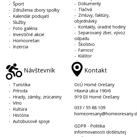
-
Dokumenty
-
Šport
-
Tlačivá
-
Združenia zbory spolky
-
Zmluvy, faktúry,
-
Kalendár podujatí
objednávky
-
Služby
-
Kontakty, úradné hodiny
-
Foto galéria
-
Separovaný zber, vývoz
-
Investičné akcie
odpadu
-
Hornoorešan
-
Školstvo
-
Inzercia
-
Farnosť
-
Kláštor
Návštevník
Kontakt
-
Turistika
OcÚ Horné Orešany
-
Príroda
Hlavná ulica 190/6
-
Hrady, zámky, zrúcaniny
919 03 Horné Orešany
-
Víno
033 / 55 88 109
-
Kultúra
horneoresany@horneoresany.s
-
História
-
Autobusové spoje
GDPR - Politika
informovanosti dotknutej