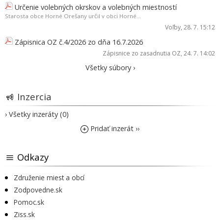
Určenie volebných okrskov a volebných miestností
Starosta obce Horné Orešany určil v obci Horné...
Voľby
, 28. 7. 15:12
Zápisnica OZ č.4/2026 zo dňa 16.7.2026
Zápisnice zo zasadnutia OZ
, 24. 7. 14:02
Všetky súbory ›
Inzercia
› Všetky inzeráty (0)
Pridať inzerát ››
Odkazy
Združenie miest a obcí
Zodpovedne.sk
Pomoc.sk
Ziss.sk