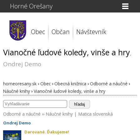
Horné Orešany
Obec
Občan
Návštevník
Vianočné ľudové koledy, vinše a hry
,
Ondrej Demo
horneoresany.sk
›
Obec
›
Obecná knižnica
›
Odborné a náučné
›
Náučné knihy
›
Vianočné ľudové koledy, vinše a hry
hľadaj
Odborné a náučné
››
Náučné knihy
|
Matica slovenská
Ondrej Demo
Darované. Ďakujeme!