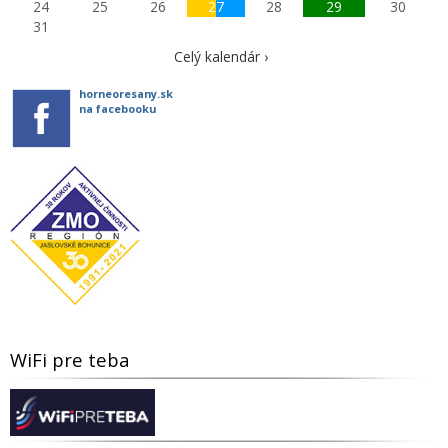
24
25
26
27
28
29
30
31
Celý kalendár ›
horneoresany.sk
na facebooku
WiFi pre teba