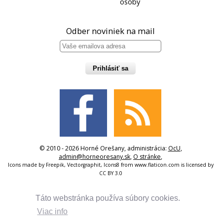
osoby
Odber noviniek na mail
Prihlásiť sa
© 2010 - 2026 Horné Orešany, administrácia:
OcU
,
admin@horneoresany.sk
,
O stránke
,
Icons made by
Freepik
,
Vectorgraphit
,
Icons8
from
www.flaticon.com
is licensed by
CC BY 3.0
Táto webstránka používa súbory cookies.
Viac info