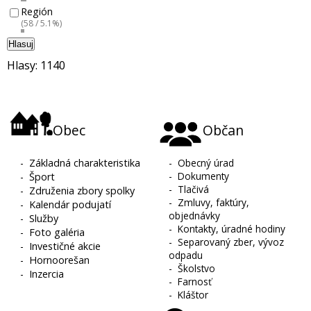
Región
(58 / 5.1%)
Hlasuj
Hlasy: 1140
Obec
Občan
-
Základná charakteristika
-
Obecný úrad
-
Dokumenty
-
Šport
-
Tlačivá
-
Združenia zbory spolky
-
Zmluvy, faktúry,
-
Kalendár podujatí
objednávky
-
Služby
-
Kontakty, úradné hodiny
-
Foto galéria
-
Separovaný zber, vývoz
-
Investičné akcie
odpadu
-
Hornoorešan
-
Školstvo
-
Inzercia
-
Farnosť
-
Kláštor