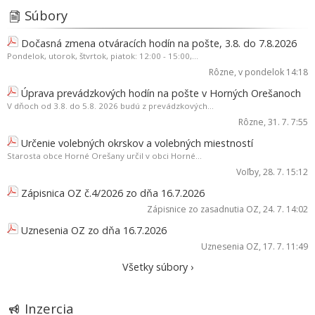
Súbory
Dočasná zmena otváracích hodín na pošte, 3.8. do 7.8.2026
Pondelok, utorok, štvrtok, piatok: 12:00 - 15:00,...
Rôzne
, v pondelok 14:18
Úprava prevádzkových hodín na pošte v Horných Orešanoch
V dňoch od 3.8. do 5.8. 2026 budú z prevádzkových...
Rôzne
, 31. 7. 7:55
Určenie volebných okrskov a volebných miestností
Starosta obce Horné Orešany určil v obci Horné...
Voľby
, 28. 7. 15:12
Zápisnica OZ č.4/2026 zo dňa 16.7.2026
Zápisnice zo zasadnutia OZ
, 24. 7. 14:02
Uznesenia OZ zo dňa 16.7.2026
Uznesenia OZ
, 17. 7. 11:49
Všetky súbory ›
Inzercia