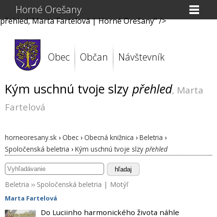
Horné Orešany
přehled, Marta Fartelová | Horné Orešany" />
Obec
Občan
Návštevník
Kým uschnú tvoje slzy
přehled
, Marta
Fartelová
horneoresany.sk
›
Obec
›
Obecná knižnica
›
Beletria
›
Spoločenská beletria
›
Kým uschnú tvoje slzy
přehled
hľadaj
Beletria
››
Spoločenská beletria
|
Motýľ
Marta Fartelová
Do Luciinho harmonického života náhle