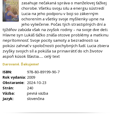
zasahuje nečakaná správa o manželovej ťažkej
chorobe. Všetku svoju silu a energiu sústredí
Lucia na jeho podporu v boji so zákerným
ochorením a všetky svoje myšlienky upne na
jeho vyliečenie. Počas tých strastiplných dní a
týždňov zabúda však na zvyšok rodiny – na svoje dve deti.
Hlavne syn Lukáš ťažko znáša otcove problémy a matkinu
neprítomnosť. Svoje pocity samoty a bezradnosti sa
pokúsi zahnať v spoločnosti pochybných ľudí. Lucia zbiera
zvyšky svojich síl a pokúša sa prinavrátiť do ich životov
aspoň kúsok šťastia...... celý text
Darované. Ďakujeme!
ISBN:
978-80-89199-90-7
Rok vydania:
2009
Obstaranie:
2024-10-23
Strán:
240
Väzba:
pevná väzba
Jazyk:
slovenčina