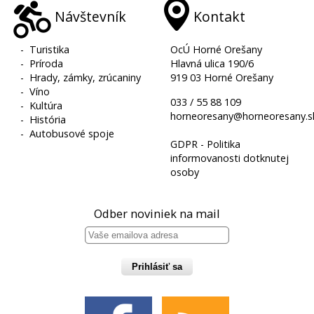
Návštevník
Kontakt
-
Turistika
OcÚ Horné Orešany
-
Príroda
Hlavná ulica 190/6
-
Hrady, zámky, zrúcaniny
919 03 Horné Orešany
-
Víno
033 / 55 88 109
-
Kultúra
horneoresany@horneoresany.s
-
História
-
Autobusové spoje
GDPR - Politika
informovanosti dotknutej
osoby
Odber noviniek na mail
Prihlásiť sa