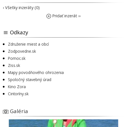
› Všetky inzeráty (0)
Pridať inzerát ››
Odkazy
Združenie miest a obcí
Zodpovedne.sk
Pomoc.sk
Ziss.sk
Mapy povodňového ohrozenia
Spoločný stavebný úrad
Kino Zora
Cintoríny.sk
Galéria