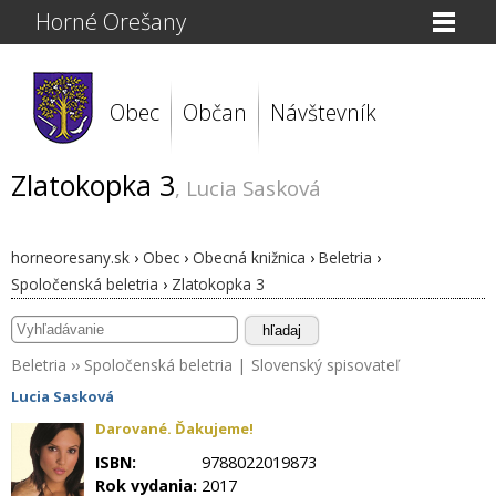
Horné Orešany
Obec
Občan
Návštevník
Zlatokopka 3
, Lucia Sasková
horneoresany.sk
›
Obec
›
Obecná knižnica
›
Beletria
›
Spoločenská beletria
›
Zlatokopka 3
hľadaj
Beletria
››
Spoločenská beletria
|
Slovenský spisovateľ
Lucia Sasková
Darované. Ďakujeme!
ISBN:
9788022019873
Rok vydania:
2017