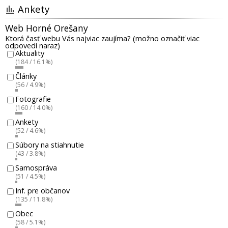
Ankety
Web Horné Orešany
Ktorá časť webu Vás najviac zaujíma? (možno označiť viac
odpovedí naraz)
Aktuality
(184 / 16.1%)
Články
(56 / 4.9%)
Fotografie
(160 / 14.0%)
Ankety
(52 / 4.6%)
Súbory na stiahnutie
(43 / 3.8%)
Samospráva
(51 / 4.5%)
Inf. pre občanov
(135 / 11.8%)
Obec
(58 / 5.1%)