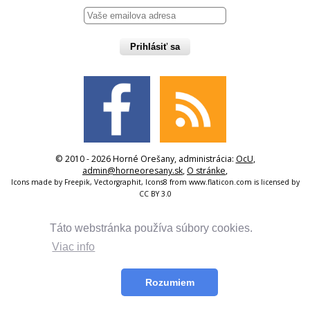
Prihlásiť sa
© 2010 - 2026 Horné Orešany, administrácia:
OcU
,
admin@horneoresany.sk
,
O stránke
,
Icons made by
Freepik
,
Vectorgraphit
,
Icons8
from
www.flaticon.com
is licensed by
CC BY 3.0
Táto webstránka používa súbory cookies.
Viac info
Rozumiem