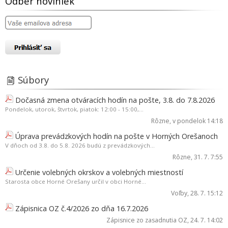
Odber noviniek
Súbory
Dočasná zmena otváracích hodín na pošte, 3.8. do 7.8.2026
Pondelok, utorok, štvrtok, piatok: 12:00 - 15:00,...
Rôzne
, v pondelok 14:18
Úprava prevádzkových hodín na pošte v Horných Orešanoch
V dňoch od 3.8. do 5.8. 2026 budú z prevádzkových...
Rôzne
, 31. 7. 7:55
Určenie volebných okrskov a volebných miestností
Starosta obce Horné Orešany určil v obci Horné...
Voľby
, 28. 7. 15:12
Zápisnica OZ č.4/2026 zo dňa 16.7.2026
Zápisnice zo zasadnutia OZ
, 24. 7. 14:02