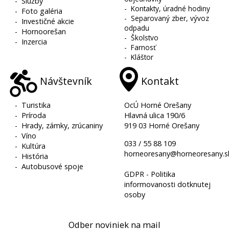
-
Služby
-
Kontakty, úradné hodiny
-
Foto galéria
-
Separovaný zber, vývoz
-
Investičné akcie
odpadu
-
Hornoorešan
-
Školstvo
-
Inzercia
-
Farnosť
-
Kláštor
Návštevník
Kontakt
-
Turistika
OcÚ Horné Orešany
-
Príroda
Hlavná ulica 190/6
-
Hrady, zámky, zrúcaniny
919 03 Horné Orešany
-
Víno
033 / 55 88 109
-
Kultúra
horneoresany@horneoresany.s
-
História
-
Autobusové spoje
GDPR - Politika
informovanosti dotknutej
osoby
Odber noviniek na mail