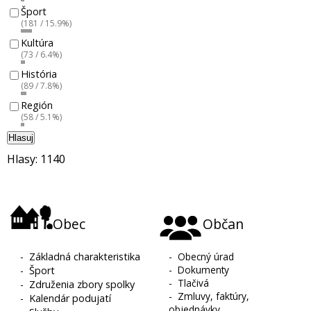
Šport
(181 / 15.9%)
Kultúra
(73 / 6.4%)
História
(89 / 7.8%)
Región
(58 / 5.1%)
Hlasuj
Hlasy: 1140
Obec
Občan
-
Základná charakteristika
-
Obecný úrad
-
Dokumenty
-
Šport
-
Tlačivá
-
Združenia zbory spolky
-
Zmluvy, faktúry,
-
Kalendár podujatí
objednávky