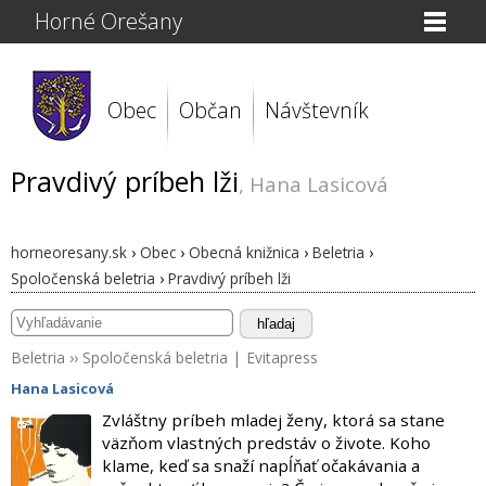
Horné Orešany
Obec
Občan
Návštevník
Pravdivý príbeh lži
, Hana Lasicová
horneoresany.sk
›
Obec
›
Obecná knižnica
›
Beletria
›
Spoločenská beletria
›
Pravdivý príbeh lži
hľadaj
Beletria
››
Spoločenská beletria
|
Evitapress
Hana Lasicová
Zvláštny príbeh mladej ženy, ktorá sa stane
väzňom vlastných predstáv o živote. Koho
klame, keď sa snaží napĺňať očakávania a