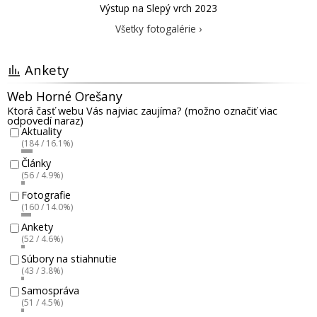
Výstup na Slepý vrch 2023
Všetky fotogalérie ›
Ankety
Web Horné Orešany
Ktorá časť webu Vás najviac zaujíma? (možno označiť viac
odpovedí naraz)
Aktuality
(184 / 16.1%)
Články
(56 / 4.9%)
Fotografie
(160 / 14.0%)
Ankety
(52 / 4.6%)
Súbory na stiahnutie
(43 / 3.8%)
Samospráva
(51 / 4.5%)