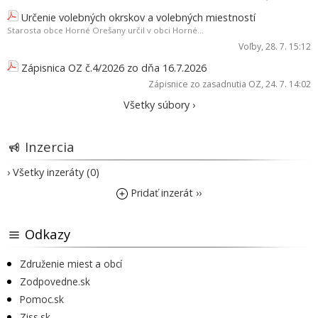
Určenie volebných okrskov a volebných miestností
Starosta obce Horné Orešany určil v obci Horné...
Voľby
, 28. 7. 15:12
Zápisnica OZ č.4/2026 zo dňa 16.7.2026
Zápisnice zo zasadnutia OZ
, 24. 7. 14:02
Všetky súbory ›
Inzercia
› Všetky inzeráty (0)
Pridať inzerát ››
Odkazy
Združenie miest a obcí
Zodpovedne.sk
Pomoc.sk
Ziss.sk