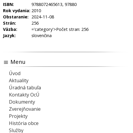
ISBN:
9788072465613, 97880
Rok vydania:
2010
Obstaranie:
2024-11-08
Strán:
256
Väzba:
='category'>Počet stran: 256
Jazyk:
slovenčina
Menu
Úvod
Aktuality
Úradná tabuľa
Kontakty OcÚ
Dokumenty
Zverejňovanie
Projekty
História obce
Služby