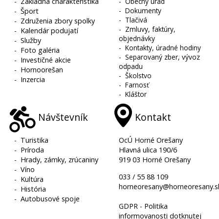
-
Základná charakteristika
-
Obecný úrad
-
Dokumenty
-
Šport
-
Tlačivá
-
Združenia zbory spolky
-
Zmluvy, faktúry,
-
Kalendár podujatí
objednávky
-
Služby
-
Kontakty, úradné hodiny
-
Foto galéria
-
Separovaný zber, vývoz
-
Investičné akcie
odpadu
-
Hornoorešan
-
Školstvo
-
Inzercia
-
Farnosť
-
Kláštor
Návštevník
Kontakt
-
Turistika
OcÚ Horné Orešany
-
Príroda
Hlavná ulica 190/6
-
Hrady, zámky, zrúcaniny
919 03 Horné Orešany
-
Víno
033 / 55 88 109
-
Kultúra
horneoresany@horneoresany.s
-
História
-
Autobusové spoje
GDPR - Politika
informovanosti dotknutej