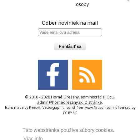
osoby
Odber noviniek na mail
Prihlásiť sa
© 2010 - 2026 Horné Orešany, administrácia:
OcU
,
admin@horneoresany.sk
,
O stránke
,
Icons made by
Freepik
,
Vectorgraphit
,
Icons8
from
www.flaticon.com
is licensed by
CC BY 3.0
Táto webstránka používa súbory cookies.
Viac info