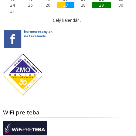
24
25
26
27
28
29
30
31
Celý kalendár ›
horneoresany.sk
na facebooku
WiFi pre teba