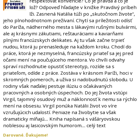
rešpektovať konvencie? Čo je pravda a čo je
lož? Odpoveď hľadajte v knižke Pravdivý príbeh
lži. Zasnená Natália túži po „skutočnom živote“,
jeho plnohodnotnom prežívaní. Chytí sa príležitosti odísť
do Paríža, nádherného mesta s lákavými rušnými bulvármi,
ale aj krásnymi zákutiami, reštauráciami a kaviarňami
plnými francúzskych delikates. Aj tu však začne trpieť
nudou, ktorá ju prenasleduje na každom kroku. Chodí do
práce, ktorá je nezmyselná, francúzsky priateľ sa jej pred
očami mení na poučujúceho mentora. Vo chvíli odvahy
spraví rozhodnutie opustiť stereotyp, rozíde sa s
priateľom, odíde z práce. Zostáva v krásnom Paríži, hoci v
skromných pomeroch, a užíva si nadobudnutú slobodu. U
rodiny však naďalej pestuje ilúziu o očakávaných
pracovných a osobných úspechoch. Do jej života vstúpi
Virgil, tajomný osudový muž a náklonnosť k nemu sa rýchlo
mení na obsesiu. Virgil ponúka Natálii život vo víre
vzrušujúcich udalostí. Peniaze na živobytie sa však
dramaticky míňajú.... Kniha napísaná s vášáryovskou
noblesou aj lasicovským humorom.... celý text
Darované. Ďakujeme!