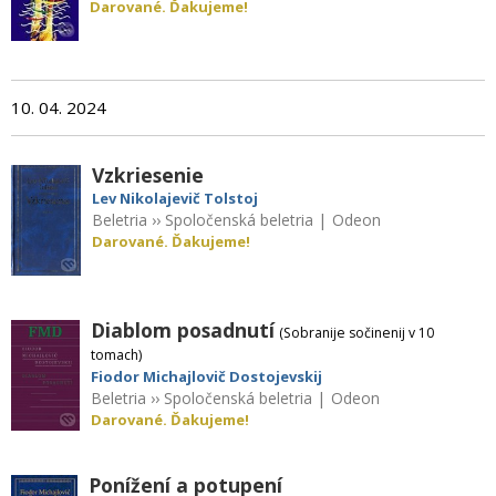
Darované. Ďakujeme!
10. 04. 2024
Vzkriesenie
Lev Nikolajevič Tolstoj
Beletria
››
Spoločenská beletria
|
Odeon
Darované. Ďakujeme!
Diablom posadnutí
(Sobranije sočinenij v 10
tomach)
Fiodor Michajlovič Dostojevskij
Beletria
››
Spoločenská beletria
|
Odeon
Darované. Ďakujeme!
Ponížení a potupení