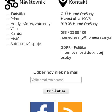
Návštevník
Kontakt
-
Turistika
OcÚ Horné Orešany
-
Príroda
Hlavná ulica 190/6
-
Hrady, zámky, zrúcaniny
919 03 Horné Orešany
-
Víno
033 / 55 88 109
-
Kultúra
horneoresany@horneoresany.s
-
História
-
Autobusové spoje
GDPR - Politika
informovanosti dotknutej
osoby
Odber noviniek na mail
Prihlásiť sa