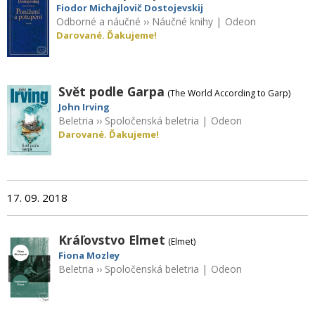
Fiodor Michajlovič Dostojevskij
Odborné a náučné
››
Náučné knihy
|
Odeon
Darované. Ďakujeme!
Svět podle Garpa
(The World According to Garp)
John Irving
Beletria
››
Spoločenská beletria
|
Odeon
Darované. Ďakujeme!
17. 09. 2018
Kráľovstvo Elmet
(Elmet)
Fiona Mozley
Beletria
››
Spoločenská beletria
|
Odeon