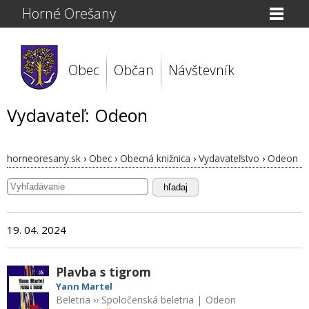
Horné Orešany
Obec
Občan
Návštevník
Vydavateľ: Odeon
horneoresany.sk
›
Obec
›
Obecná knižnica
›
Vydavateľstvo
›
Odeon
hľadaj
19. 04. 2024
Plavba s tigrom
Yann Martel
Beletria
››
Spoločenská beletria
|
Odeon