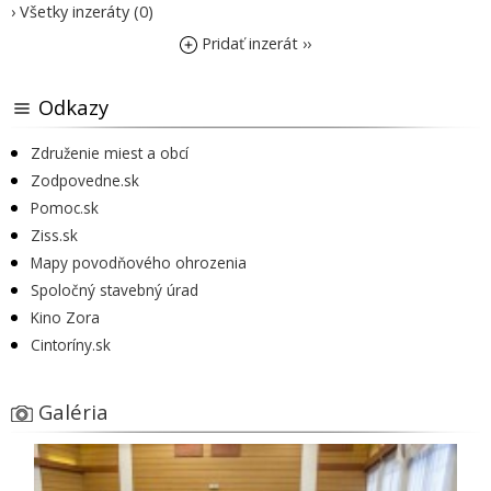
› Všetky inzeráty (0)
Pridať inzerát ››
Odkazy
Združenie miest a obcí
Zodpovedne.sk
Pomoc.sk
Ziss.sk
Mapy povodňového ohrozenia
Spoločný stavebný úrad
Kino Zora
Cintoríny.sk
Galéria