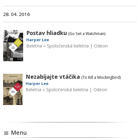
28. 04. 2016
Postav hliadku
(Go Set a Watchman)
Harper Lee
Beletria
››
Spoločenská beletria
|
Odeon
Nezabíjajte vtáčika
(To Kill a Mockingbird)
Harper Lee
Beletria
››
Spoločenská beletria
|
Odeon
Menu