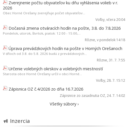
Zverejnenie počtu obyvateľov ku dňu vyhlásenia volieb v r.
2026
Obec Horné Orešany zverejňuje počet obyvateľov...
Voľby
, včera 20:04
Dočasná zmena otváracích hodín na pošte, 3.8. do 7.8.2026
Pondelok, utorok, štvrtok, piatok: 12:00 - 15:00,...
Rôzne
, v pondelok 14:18
Úprava prevádzkových hodín na pošte v Horných Orešanoch
V dňoch od 3.8. do 5.8. 2026 budú z prevádzkových...
Rôzne
, 31. 7. 7:55
Určenie volebných okrskov a volebných miestností
Starosta obce Horné Orešany určil v obci Horné...
Voľby
, 28. 7. 15:12
Zápisnica OZ č.4/2026 zo dňa 16.7.2026
Zápisnice zo zasadnutia OZ
, 24. 7. 14:02
Všetky súbory ›
Inzercia