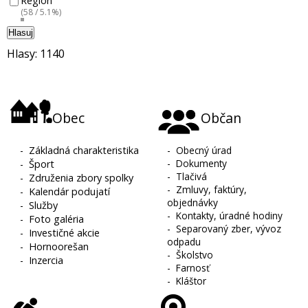
Región
(58 / 5.1%)
Hlasuj
Hlasy: 1140
Obec
Občan
-
Základná charakteristika
-
Obecný úrad
-
Dokumenty
-
Šport
-
Tlačivá
-
Združenia zbory spolky
-
Zmluvy, faktúry,
-
Kalendár podujatí
objednávky
-
Služby
-
Kontakty, úradné hodiny
-
Foto galéria
-
Separovaný zber, vývoz
-
Investičné akcie
odpadu
-
Hornoorešan
-
Školstvo
-
Inzercia
-
Farnosť
-
Kláštor