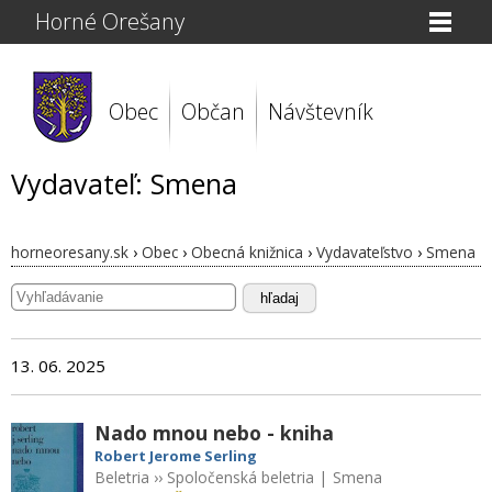
Horné Orešany
Obec
Občan
Návštevník
Vydavateľ: Smena
horneoresany.sk
›
Obec
›
Obecná knižnica
›
Vydavateľstvo
›
Smena
hľadaj
13. 06. 2025
Nado mnou nebo - kniha
Robert Jerome Serling
Beletria
››
Spoločenská beletria
|
Smena