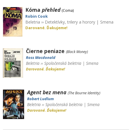
Kóma
přehled
(Coma)
Robin Cook
Beletria
››
Detektívky, trilery a horory
|
Smena
Darované. Ďakujeme!
Čierne peniaze
(Black Money)
Ross Macdonald
Beletria
››
Spoločenská beletria
|
Smena
Darované. Ďakujeme!
Agent bez mena
(The Bourne Identity)
Robert Ludlum
Beletria
››
Spoločenská beletria
|
Smena
Darované. Ďakujeme!