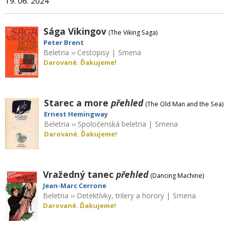
19. 06. 2024
Sága Vikingov
(The Viking Saga)
Peter Brent
Beletria
››
Cestopisy
|
Smena
Darované. Ďakujeme!
Starec a more
přehled
(The Old Man and the Sea)
Ernest Hemingway
Beletria
››
Spoločenská beletria
|
Smena
Darované. Ďakujeme!
Vražedný tanec
přehled
(Dancing Machine)
Jean-Marc Cerrone
Beletria
››
Detektívky, trilery a horory
|
Smena
Darované. Ďakujeme!