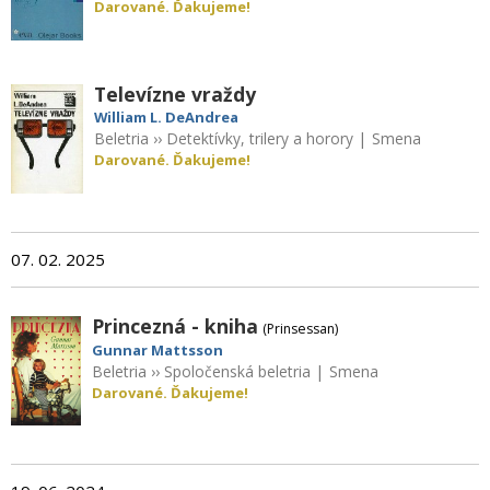
Darované. Ďakujeme!
Televízne vraždy
William L. DeAndrea
Beletria
››
Detektívky, trilery a horory
|
Smena
Darované. Ďakujeme!
07. 02. 2025
Princezná - kniha
(Prinsessan)
Gunnar Mattsson
Beletria
››
Spoločenská beletria
|
Smena
Darované. Ďakujeme!