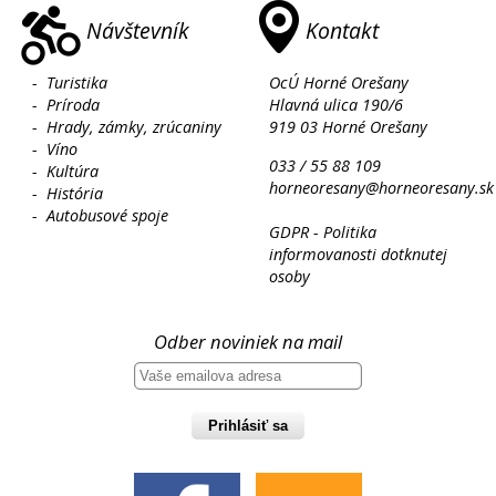
Návštevník
Kontakt
-
Turistika
OcÚ Horné Orešany
-
Príroda
Hlavná ulica 190/6
-
Hrady, zámky, zrúcaniny
919 03 Horné Orešany
-
Víno
033 / 55 88 109
-
Kultúra
horneoresany@horneoresany.sk
-
História
-
Autobusové spoje
GDPR - Politika
informovanosti dotknutej
osoby
Odber noviniek na mail
Prihlásiť sa