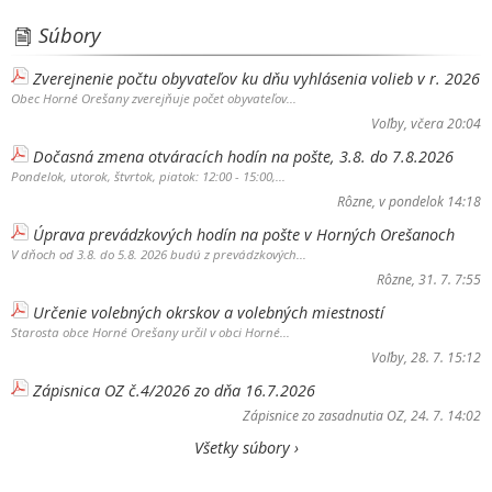
Súbory
Zverejnenie počtu obyvateľov ku dňu vyhlásenia volieb v r. 2026
Obec Horné Orešany zverejňuje počet obyvateľov...
Voľby
, včera 20:04
Dočasná zmena otváracích hodín na pošte, 3.8. do 7.8.2026
Pondelok, utorok, štvrtok, piatok: 12:00 - 15:00,...
Rôzne
, v pondelok 14:18
Úprava prevádzkových hodín na pošte v Horných Orešanoch
V dňoch od 3.8. do 5.8. 2026 budú z prevádzkových...
Rôzne
, 31. 7. 7:55
Určenie volebných okrskov a volebných miestností
Starosta obce Horné Orešany určil v obci Horné...
Voľby
, 28. 7. 15:12
Zápisnica OZ č.4/2026 zo dňa 16.7.2026
Zápisnice zo zasadnutia OZ
, 24. 7. 14:02
Všetky súbory ›