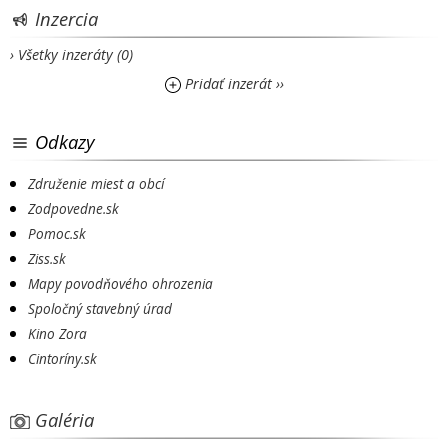
Inzercia
› Všetky inzeráty (0)
Pridať inzerát ››
Odkazy
Združenie miest a obcí
Zodpovedne.sk
Pomoc.sk
Ziss.sk
Mapy povodňového ohrozenia
Spoločný stavebný úrad
Kino Zora
Cintoríny.sk
Galéria