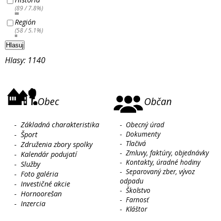
(89 / 7.8%)
Región
(58 / 5.1%)
Hlasuj
Hlasy: 1140
Obec
Občan
-
Základná charakteristika
-
Obecný úrad
-
Dokumenty
-
Šport
-
Tlačivá
-
Združenia zbory spolky
-
Zmluvy, faktúry, objednávky
-
Kalendár podujatí
-
Kontakty, úradné hodiny
-
Služby
-
Separovaný zber, vývoz
-
Foto galéria
odpadu
-
Investičné akcie
-
Školstvo
-
Hornoorešan
-
Farnosť
-
Inzercia
-
Kláštor