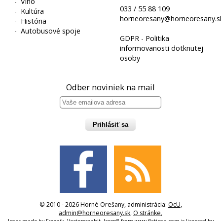
-
Víno
033 / 55 88 109
-
Kultúra
horneoresany@horneoresany.s
-
História
-
Autobusové spoje
GDPR - Politika
informovanosti dotknutej
osoby
Odber noviniek na mail
Prihlásiť sa
© 2010 - 2026 Horné Orešany, administrácia:
OcU
,
admin@horneoresany.sk
,
O stránke
,
Icons made by
Freepik
,
Vectorgraphit
,
Icons8
from
www.flaticon.com
is licensed by