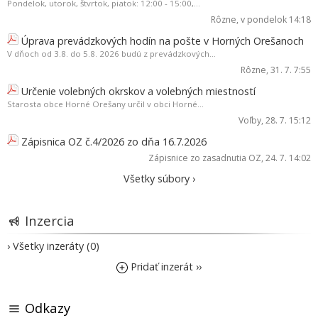
Pondelok, utorok, štvrtok, piatok: 12:00 - 15:00,...
Rôzne
, v pondelok 14:18
Úprava prevádzkových hodín na pošte v Horných Orešanoch
V dňoch od 3.8. do 5.8. 2026 budú z prevádzkových...
Rôzne
, 31. 7. 7:55
Určenie volebných okrskov a volebných miestností
Starosta obce Horné Orešany určil v obci Horné...
Voľby
, 28. 7. 15:12
Zápisnica OZ č.4/2026 zo dňa 16.7.2026
Zápisnice zo zasadnutia OZ
, 24. 7. 14:02
Všetky súbory ›
Inzercia
› Všetky inzeráty (0)
Pridať inzerát ››
Odkazy