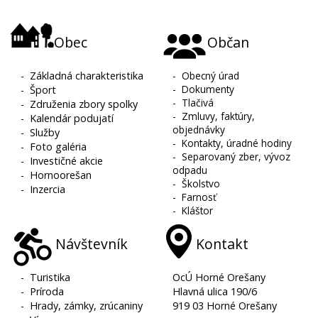
Obec
Občan
-
Základná charakteristika
-
Obecný úrad
-
Dokumenty
-
Šport
-
Tlačivá
-
Združenia zbory spolky
-
Zmluvy, faktúry,
-
Kalendár podujatí
objednávky
-
Služby
-
Kontakty, úradné hodiny
-
Foto galéria
-
Separovaný zber, vývoz
-
Investičné akcie
odpadu
-
Hornoorešan
-
Školstvo
-
Inzercia
-
Farnosť
-
Kláštor
Návštevník
Kontakt
-
Turistika
OcÚ Horné Orešany
-
Príroda
Hlavná ulica 190/6
-
Hrady, zámky, zrúcaniny
919 03 Horné Orešany