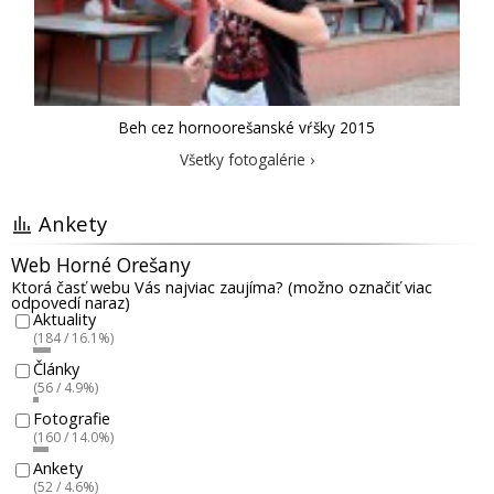
Beh cez hornoorešanské vŕšky 2015
Všetky fotogalérie ›
Ankety
Web Horné Orešany
Ktorá časť webu Vás najviac zaujíma? (možno označiť viac
odpovedí naraz)
Aktuality
(184 / 16.1%)
Články
(56 / 4.9%)
Fotografie
(160 / 14.0%)
Ankety
(52 / 4.6%)