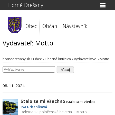
Horné Orešany
Obec
Občan
Návštevník
Vydavateľ: Motto
horneoresany.sk
›
Obec
›
Obecná knižnica
›
Vydavateľstvo
›
Motto
hľadaj
08. 11. 2024
Stalo se mi všechno
(Stalo sa mi všetko)
Eva Urbaníková
Beletria
››
Spoločenská beletria
|
Motto