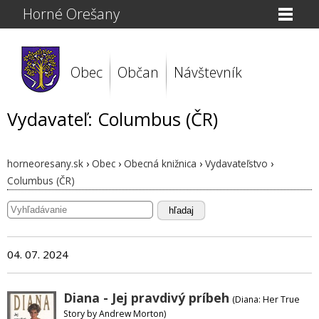
Horné Orešany
Obec
Občan
Návštevník
Vydavateľ: Columbus (ČR)
horneoresany.sk
›
Obec
›
Obecná knižnica
›
Vydavateľstvo
›
Columbus (ČR)
hľadaj
04. 07. 2024
Diana - Jej pravdivý príbeh
(Diana: Her True
Story by Andrew Morton)