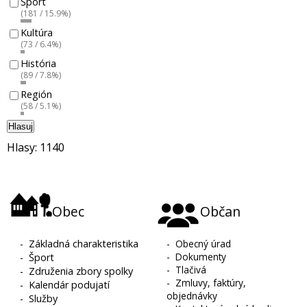
Šport
(181 / 15.9%)
Kultúra
(73 / 6.4%)
História
(89 / 7.8%)
Región
(58 / 5.1%)
Hlasuj
Hlasy: 1140
Obec
Občan
-
Základná charakteristika
-
Obecný úrad
-
Dokumenty
-
Šport
-
Tlačivá
-
Združenia zbory spolky
-
Zmluvy, faktúry,
-
Kalendár podujatí
objednávky
-
Služby