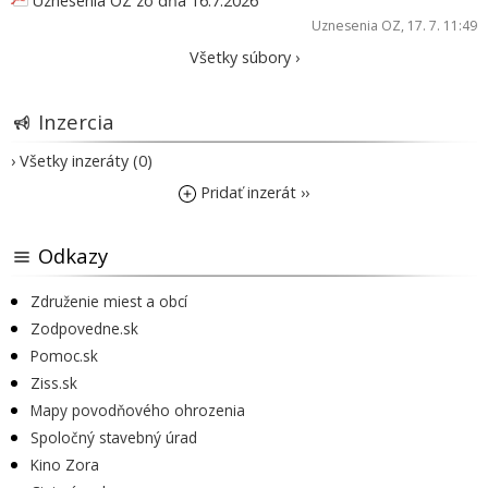
Uznesenia OZ zo dňa 16.7.2026
Uznesenia OZ
, 17. 7. 11:49
Všetky súbory ›
Inzercia
› Všetky inzeráty (0)
Pridať inzerát ››
Odkazy
Združenie miest a obcí
Zodpovedne.sk
Pomoc.sk
Ziss.sk
Mapy povodňového ohrozenia
Spoločný stavebný úrad
Kino Zora