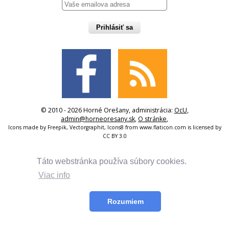
Prihlásiť sa
© 2010 - 2026 Horné Orešany, administrácia:
OcU
,
admin@horneoresany.sk
,
O stránke
,
Icons made by
Freepik
,
Vectorgraphit
,
Icons8
from
www.flaticon.com
is licensed by
CC BY 3.0
Táto webstránka používa súbory cookies.
Viac info
Rozumiem