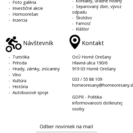
-
Kontakty, úradné hodiny
-
Foto galéria
-
Separovaný zber, vývoz
-
Investičné akcie
odpadu
-
Hornoorešan
-
Školstvo
-
Inzercia
-
Farnosť
-
Kláštor
Návštevník
Kontakt
-
Turistika
OcÚ Horné Orešany
-
Príroda
Hlavná ulica 190/6
-
Hrady, zámky, zrúcaniny
919 03 Horné Orešany
-
Víno
033 / 55 88 109
-
Kultúra
horneoresany@horneoresany.s
-
História
-
Autobusové spoje
GDPR - Politika
informovanosti dotknutej
osoby
Odber noviniek na mail