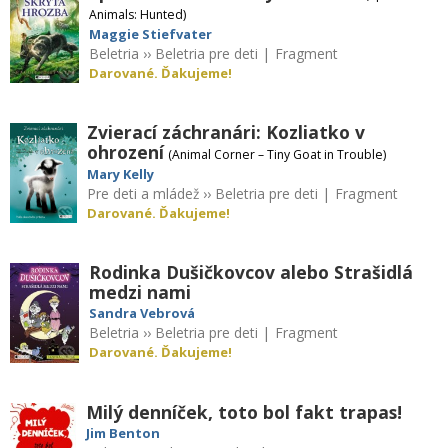
Animals: Hunted)
Maggie Stiefvater
Beletria
››
Beletria pre deti
|
Fragment
Darované. Ďakujeme!
Zvierací záchranári: Kozliatko v
ohrození
(Animal Corner – Tiny Goat in Trouble)
Mary Kelly
Pre deti a mládež
››
Beletria pre deti
|
Fragment
Darované. Ďakujeme!
Rodinka Dušičkovcov alebo Strašidlá
medzi nami
Sandra Vebrová
Beletria
››
Beletria pre deti
|
Fragment
Darované. Ďakujeme!
Milý denníček, toto bol fakt trapas!
Jim Benton