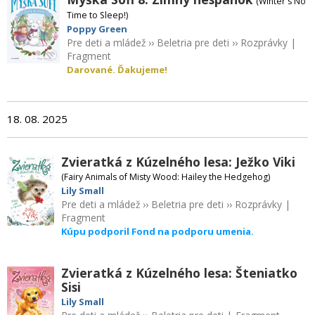
(Winter's No
Time to Sleep!)
Poppy Green
Pre deti a mládež
››
Beletria pre deti
››
Rozprávky
|
Fragment
Darované. Ďakujeme!
18. 08. 2025
Zvieratká z Kúzelného lesa: Ježko Viki
(Fairy Animals of Misty Wood: Hailey the Hedgehog)
Lily Small
Pre deti a mládež
››
Beletria pre deti
››
Rozprávky
|
Fragment
Kúpu podporil Fond na podporu umenia.
Zvieratká z Kúzelného lesa: Šteniatko
Sisi
Lily Small