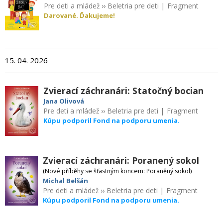
Pre deti a mládež
››
Beletria pre deti
|
Fragment
Darované. Ďakujeme!
15. 04. 2026
Zvierací záchranári: Statočný bocian
Jana Olivová
Pre deti a mládež
››
Beletria pre deti
|
Fragment
Kúpu podporil Fond na podporu umenia.
Zvierací záchranári: Poranený sokol
(Nové příběhy se šťastným koncem: Poraněný sokol)
Michal Belšán
Pre deti a mládež
››
Beletria pre deti
|
Fragment
Kúpu podporil Fond na podporu umenia.