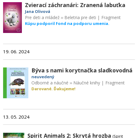
Zvierací záchranári: Zranená labuťka
Jana Olivová
Pre deti a mládež
››
Beletria pre deti
|
Fragment
Kúpu podporil Fond na podporu umenia.
19. 06. 2024
Býva s nami korytnačka sladkovodná
neuvedený
Odborné a náučné
››
Náučné knihy
|
Fragment
Darované. Ďakujeme!
13. 05. 2024
Spirit Animals 2: Skrytá hrozba
(Spirit