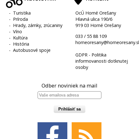
-
Turistika
OcÚ Horné Orešany
-
Príroda
Hlavná ulica 190/6
-
Hrady, zámky, zrúcaniny
919 03 Horné Orešany
-
Víno
033 / 55 88 109
-
Kultúra
horneoresany@horneoresany.s
-
História
-
Autobusové spoje
GDPR - Politika
informovanosti dotknutej
osoby
Odber noviniek na mail
Prihlásiť sa