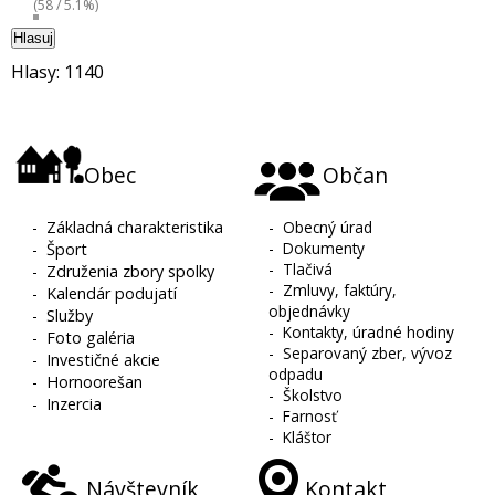
(58 / 5.1%)
Hlasuj
Hlasy: 1140
Obec
Občan
-
Základná charakteristika
-
Obecný úrad
-
Dokumenty
-
Šport
-
Tlačivá
-
Združenia zbory spolky
-
Zmluvy, faktúry,
-
Kalendár podujatí
objednávky
-
Služby
-
Kontakty, úradné hodiny
-
Foto galéria
-
Separovaný zber, vývoz
-
Investičné akcie
odpadu
-
Hornoorešan
-
Školstvo
-
Inzercia
-
Farnosť
-
Kláštor
Návštevník
Kontakt