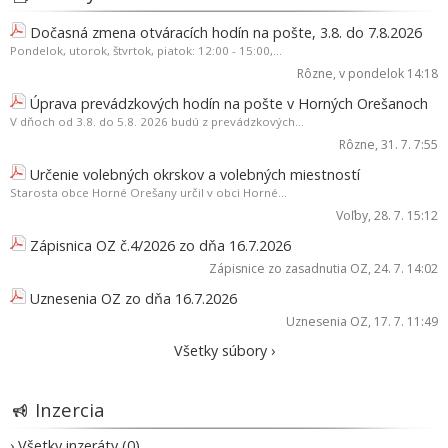
Dočasná zmena otváracích hodín na pošte, 3.8. do 7.8.2026
Pondelok, utorok, štvrtok, piatok: 12:00 - 15:00,...
Rôzne
, v pondelok 14:18
Úprava prevádzkových hodín na pošte v Horných Orešanoch
V dňoch od 3.8. do 5.8. 2026 budú z prevádzkových...
Rôzne
, 31. 7. 7:55
Určenie volebných okrskov a volebných miestností
Starosta obce Horné Orešany určil v obci Horné...
Voľby
, 28. 7. 15:12
Zápisnica OZ č.4/2026 zo dňa 16.7.2026
Zápisnice zo zasadnutia OZ
, 24. 7. 14:02
Uznesenia OZ zo dňa 16.7.2026
Uznesenia OZ
, 17. 7. 11:49
Všetky súbory ›
Inzercia
› Všetky inzeráty (0)