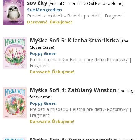
sovičky
(Animal Corner: Little Owl Needs a Home)
Sue Mongredien
Pre deti a mládež
››
Beletria pre deti
|
Fragment
Darované. Ďakujeme!
Myška Sofi 5: Kliatba štvorlístka
(The
Clover Curse)
Poppy Green
Pre deti a mládež
››
Beletria pre deti
››
Rozprávky
|
Fragment
Darované. Ďakujeme!
Myška Sofi 4: Zatúlaný Winston
(Looking
for Winston)
Poppy Green
Pre deti a mládež
››
Beletria pre deti
››
Rozprávky
|
Fragment
Darované. Ďakujeme!
Myška Sofi 8: Zimný nespánok