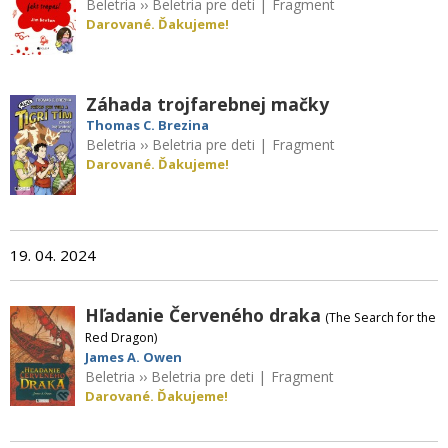
Beletria
››
Beletria pre deti
|
Fragment
Darované. Ďakujeme!
Záhada trojfarebnej mačky
Thomas C. Brezina
Beletria
››
Beletria pre deti
|
Fragment
Darované. Ďakujeme!
19. 04. 2024
Hľadanie Červeného draka
(The Search for the
Red Dragon)
James A. Owen
Beletria
››
Beletria pre deti
|
Fragment
Darované. Ďakujeme!