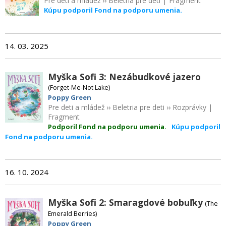
Pre deti a mládež
››
Beletria pre deti
|
Fragment
Kúpu podporil Fond na podporu umenia.
14. 03. 2025
Myška Sofi 3: Nezábudkové jazero
(Forget-Me-Not Lake)
Poppy Green
Pre deti a mládež
››
Beletria pre deti
››
Rozprávky
|
Fragment
Podporil Fond na podporu umenia.
Kúpu podporil
Fond na podporu umenia.
16. 10. 2024
Myška Sofi 2: Smaragdové bobuľky
(The
Emerald Berries)
Poppy Green