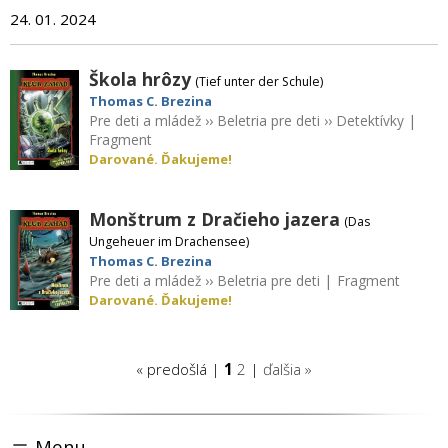
24. 01. 2024
Škola hrôzy
(Tief unter der Schule)
Thomas C. Brezina
Pre deti a mládež
››
Beletria pre deti
››
Detektívky
|
Fragment
Darované. Ďakujeme!
Monštrum z Dračieho jazera
(Das
Ungeheuer im Drachensee)
Thomas C. Brezina
Pre deti a mládež
››
Beletria pre deti
|
Fragment
Darované. Ďakujeme!
« predošlá |
1
2
|
ďalšia »
Menu