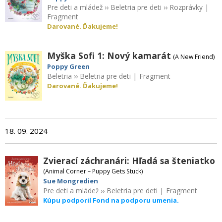
Pre deti a mládež
››
Beletria pre deti
››
Rozprávky
|
Fragment
Darované. Ďakujeme!
Myška Sofi 1: Nový kamarát
(A New Friend)
Poppy Green
Beletria
››
Beletria pre deti
|
Fragment
Darované. Ďakujeme!
18. 09. 2024
Zvierací záchranári: Hľadá sa šteniatko
(Animal Corner – Puppy Gets Stuck)
Sue Mongredien
Pre deti a mládež
››
Beletria pre deti
|
Fragment
Kúpu podporil Fond na podporu umenia.