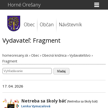
Horné Orešany
Obec
Občan
Návštevník
Vydavateľ: Fragment
horneoresany.sk
›
Obec
›
Obecná knižnica
›
Vydavateľstvo
›
Fragment
hľadaj
17. 04. 2026
Netreba sa školy báť
(Netreba sa školy báť)
Lenka Vymazalová