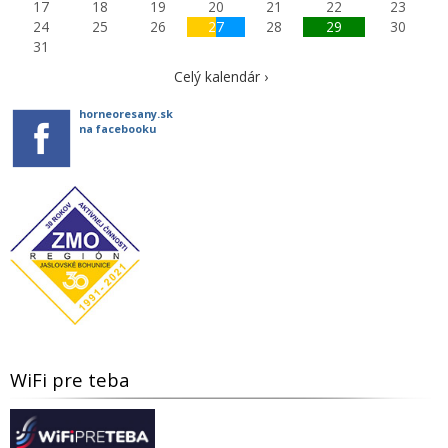
17
18
19
20
21
22
23
24
25
26
27
28
29
30
31
Celý kalendár ›
horneoresany.sk
na facebooku
WiFi pre teba