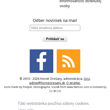
informovanosti dotknutej
osoby
Odber noviniek na mail
Prihlásiť sa
© 2010 - 2026 Horné Orešany, administrácia:
OcU
,
admin@horneoresany.sk
,
O stránke
,
Icons made by
Freepik
,
Vectorgraphit
,
Icons8
from
www.flaticon.com
is licensed by
CC BY 3.0
Táto webstránka používa súbory cookies.