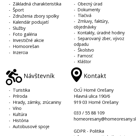
-
Základná charakteristika
-
Obecný úrad
-
Dokumenty
-
Šport
-
Tlačivá
-
Združenia zbory spolky
-
Zmluvy, faktúry,
-
Kalendár podujatí
objednávky
-
Služby
-
Kontakty, úradné hodiny
-
Foto galéria
-
Separovaný zber, vývoz
-
Investičné akcie
odpadu
-
Hornoorešan
-
Školstvo
-
Inzercia
-
Farnosť
-
Kláštor
Návštevník
Kontakt
-
Turistika
OcÚ Horné Orešany
-
Príroda
Hlavná ulica 190/6
-
Hrady, zámky, zrúcaniny
919 03 Horné Orešany
-
Víno
033 / 55 88 109
-
Kultúra
horneoresany@horneoresany.s
-
História
-
Autobusové spoje
GDPR - Politika