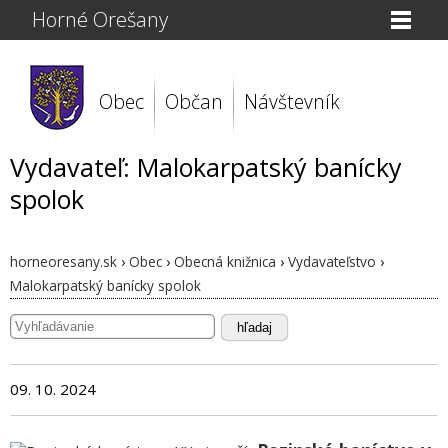
Horné Orešany
Obec
Občan
Návštevník
Vydavateľ: Malokarpatský banícky
spolok
horneoresany.sk
›
Obec
›
Obecná knižnica
›
Vydavateľstvo
›
Malokarpatský banícky spolok
hľadaj
09. 10. 2024