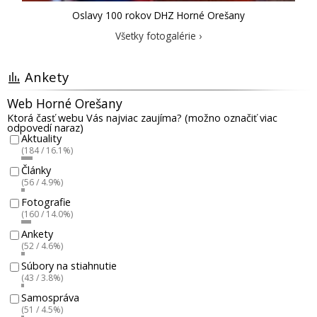
Oslavy 100 rokov DHZ Horné Orešany
Všetky fotogalérie ›
Ankety
Web Horné Orešany
Ktorá časť webu Vás najviac zaujíma? (možno označiť viac
odpovedí naraz)
Aktuality
(184 / 16.1%)
Články
(56 / 4.9%)
Fotografie
(160 / 14.0%)
Ankety
(52 / 4.6%)
Súbory na stiahnutie
(43 / 3.8%)
Samospráva
(51 / 4.5%)