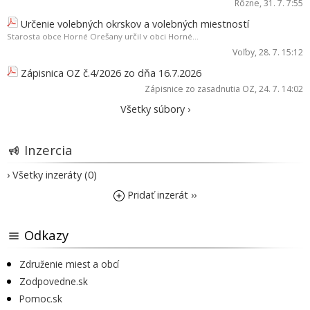
Rôzne
, 31. 7. 7:55
Určenie volebných okrskov a volebných miestností
Starosta obce Horné Orešany určil v obci Horné...
Voľby
, 28. 7. 15:12
Zápisnica OZ č.4/2026 zo dňa 16.7.2026
Zápisnice zo zasadnutia OZ
, 24. 7. 14:02
Všetky súbory ›
Inzercia
› Všetky inzeráty (0)
Pridať inzerát ››
Odkazy
Združenie miest a obcí
Zodpovedne.sk
Pomoc.sk