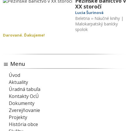
Pezinské baníctvo v
XX storočí
Lucia Šurinová
Beletria
››
Náučné knihy
|
Malokarpatský banícky
spolok
Darované. Ďakujeme!
Menu
Úvod
Aktuality
Úradná tabuľa
Kontakty OcÚ
Dokumenty
Zverejňovanie
Projekty
História obce