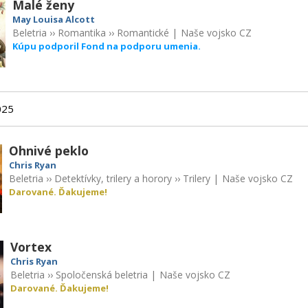
Malé ženy
May Louisa Alcott
Beletria
››
Romantika
››
Romantické
|
Naše vojsko CZ
Kúpu podporil Fond na podporu umenia.
025
Ohnivé peklo
Chris Ryan
Beletria
››
Detektívky, trilery a horory
››
Trilery
|
Naše vojsko CZ
Darované. Ďakujeme!
Vortex
Chris Ryan
Beletria
››
Spoločenská beletria
|
Naše vojsko CZ
Darované. Ďakujeme!