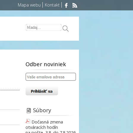
Mapa webu
Kontakt
Odber noviniek
Súbory
Dočasná zmena
otváracích hodín
na pošte, 3.8. do 7.8.2026