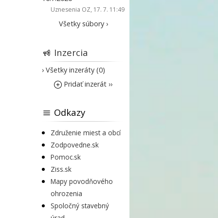
Uznesenia OZ
, 17. 7. 11:49
Všetky súbory ›
Inzercia
› Všetky inzeráty (0)
Pridať inzerát ››
Odkazy
Združenie miest a obcí
Zodpovedne.sk
Pomoc.sk
Ziss.sk
Mapy povodňového
ohrozenia
Spoločný stavebný
úrad