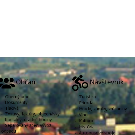
Občan
Návštevník
-
Obecný úrad
-
Turistika
-
Dokumenty
-
Príroda
-
Tlačivá
-
Hrady, zámky, zrúcaniny
-
Zmluvy, faktúry, objednávky
-
Víno
-
Kontakty, úradné hodiny
-
Kultúra
-
Separovaný zber, vývoz
-
História
odpadu
-
Autobusové spoje