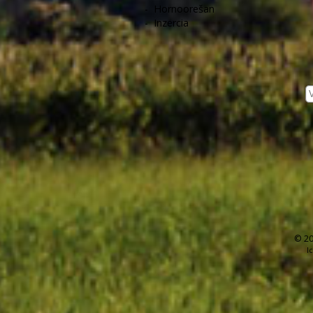
-
Hornoorešan
-
Inzercia
© 20
I