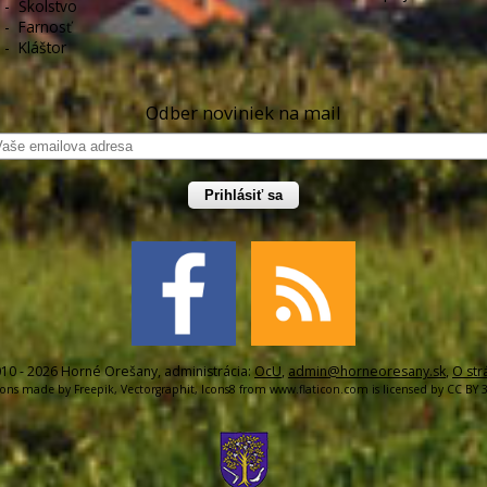
-
Školstvo
-
Farnosť
-
Kláštor
Odber noviniek na mail
Prihlásiť sa
10 - 2026 Horné Orešany, administrácia:
OcU
,
admin@horneoresany.sk
,
O str
cons made by
Freepik
,
Vectorgraphit
,
Icons8
from
www.flaticon.com
is licensed by
CC BY 3