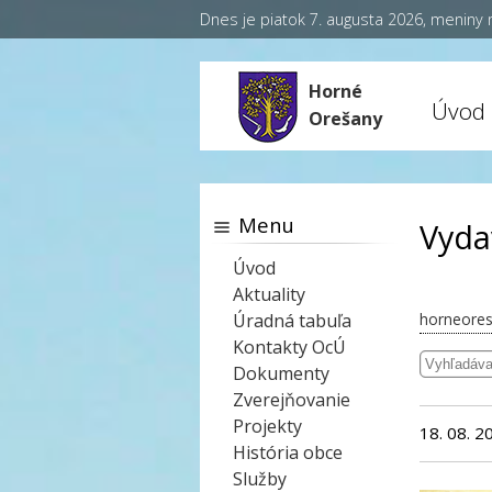
Dnes je piatok 7. augusta 2026, meniny
Horné
Úvod
Orešany
Menu
Vyda
Úvod
Aktuality
Úradná tabuľa
horneores
Kontakty OcÚ
Dokumenty
Zverejňovanie
Projekty
18. 08. 2
História obce
Služby