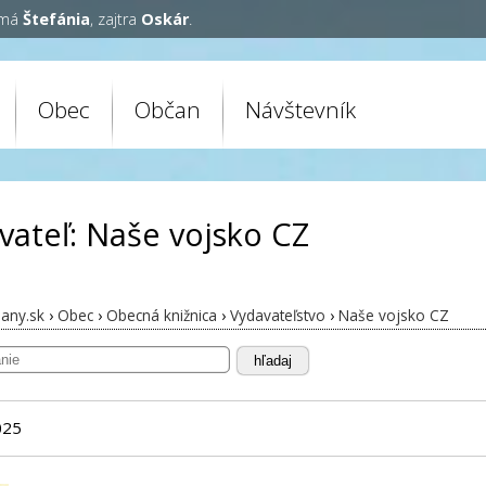
 má
Štefánia
, zajtra
Oskár
.
Obec
Občan
Návštevník
vateľ: Naše vojsko CZ
any.sk
›
Obec
›
Obecná knižnica
›
Vydavateľstvo
›
Naše vojsko CZ
hľadaj
025