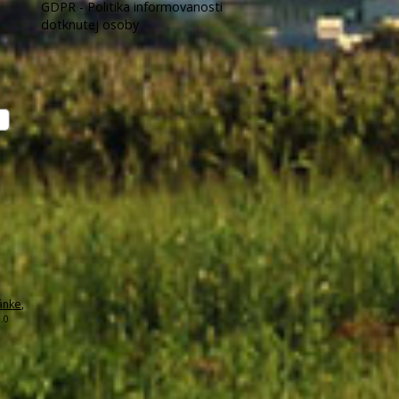
GDPR - Politika informovanosti
dotknutej osoby
ánke
,
.0