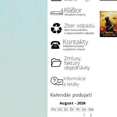
Kalendár podujatí
August - 2026
Po
Ut
St
Št
Pi
So
Ne
1
2