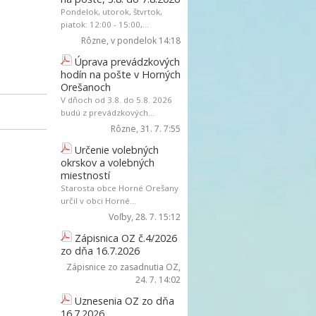
Pondelok, utorok, štvrtok,
piatok: 12:00 - 15:00,...
Rôzne
, v pondelok 14:18
Úprava prevádzkových
hodín na pošte v Horných
Orešanoch
V dňoch od 3.8. do 5.8. 2026
budú z prevádzkových...
Rôzne
, 31. 7. 7:55
Určenie volebných
okrskov a volebných
miestností
Starosta obce Horné Orešany
určil v obci Horné...
Voľby
, 28. 7. 15:12
Zápisnica OZ č.4/2026
zo dňa 16.7.2026
Zápisnice zo zasadnutia OZ
,
24. 7. 14:02
Uznesenia OZ zo dňa
16.7.2026