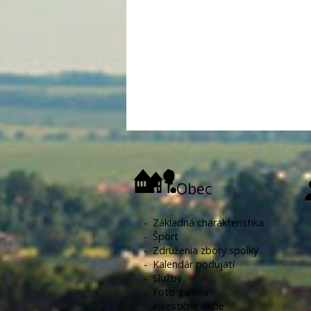
Obec
-
Základná charakteristika
-
Šport
-
Združenia zbory spolky
-
Kalendár podujatí
-
Služby
-
Foto galéria
-
Investičné akcie