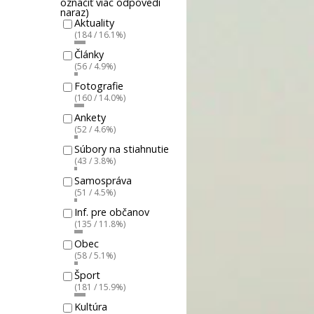
označiť viac odpovedí
naraz)
Aktuality
(184 / 16.1%)
Články
(56 / 4.9%)
Fotografie
(160 / 14.0%)
Ankety
(52 / 4.6%)
Súbory na stiahnutie
(43 / 3.8%)
Samospráva
(51 / 4.5%)
Inf. pre občanov
(135 / 11.8%)
Obec
(58 / 5.1%)
Šport
(181 / 15.9%)
Kultúra