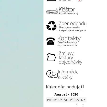
Kalendár podujatí
August - 2026
Po
Ut
St
Št
Pi
So
Ne
1
2