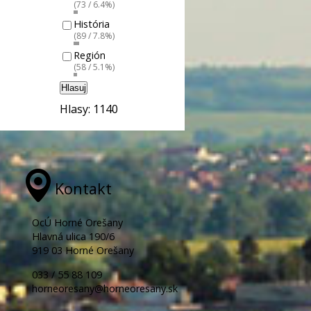
(73 / 6.4%)
História
(89 / 7.8%)
Región
(58 / 5.1%)
Hlasuj
Hlasy: 1140
Kontakt
OcÚ Horné Orešany
Hlavná ulica 190/6
919 03 Horné Orešany
033 / 55 88 109
horneoresany@horneoresany.sk