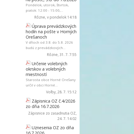
Pondelok, utorok, štvrtok,
piatok: 12:00 - 15:00,...
Rôzne
, v pondelok 14:18
Úprava prevádzkových
hodín na pošte v Horných
Orešanoch
V dňoch od 3.8. do 5.8. 2026
budú z prevádzkových...
Rôzne
, 31. 7. 7:55
Určenie volebných
okrskov a volebných
miestností
Starosta obce Horné Orešany
určil v obci Horné...
Voľby
, 28. 7. 15:12
Zápisnica OZ č.4/2026
zo dňa 16.7.2026
Zápisnice zo zasadnutia OZ
,
24. 7. 14:02
Uznesenia OZ zo dňa
16.7.2026