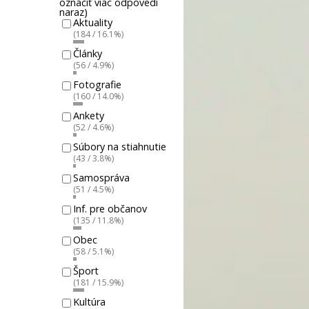
označiť viac odpovedí
naraz)
Aktuality
(184 / 16.1%)
Články
(56 / 4.9%)
Fotografie
(160 / 14.0%)
Ankety
(52 / 4.6%)
Súbory na stiahnutie
(43 / 3.8%)
Samospráva
(51 / 4.5%)
Inf. pre občanov
(135 / 11.8%)
Obec
(58 / 5.1%)
Šport
(181 / 15.9%)
Kultúra