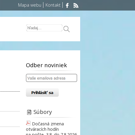
Mapa webu
Kontakt
Odber noviniek
Súbory
Dočasná zmena
otváracích hodín
na pošte, 3.8. do 7.8.2026