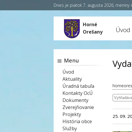
Dnes je piatok 7. augusta 2026, meniny
Horné
Úvod
Orešany
Menu
Vyda
Úvod
Aktuality
Úradná tabuľa
horneores
Kontakty OcÚ
Dokumenty
Zverejňovanie
Projekty
25. 09. 2
História obce
Služby