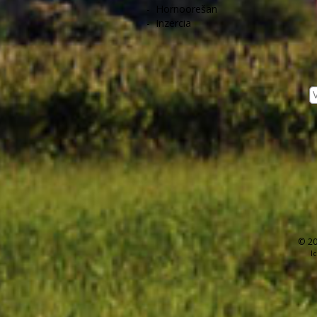
-
Hornoorešan
-
Inzercia
© 20
I