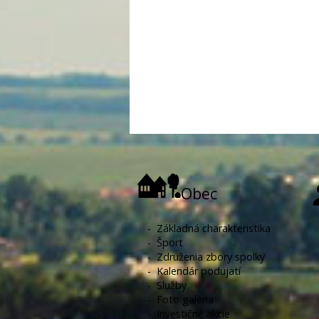
Obec
-
Základná charakteristika
-
Šport
-
Združenia zbory spolky
-
Kalendár podujatí
-
Služby
-
Foto galéria
-
Investičné akcie