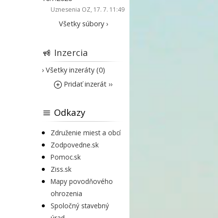
Uznesenia OZ
, 17. 7. 11:49
Všetky súbory ›
Inzercia
› Všetky inzeráty (0)
Pridať inzerát ››
Odkazy
Združenie miest a obcí
Zodpovedne.sk
Pomoc.sk
Ziss.sk
Mapy povodňového
ohrozenia
Spoločný stavebný
úrad