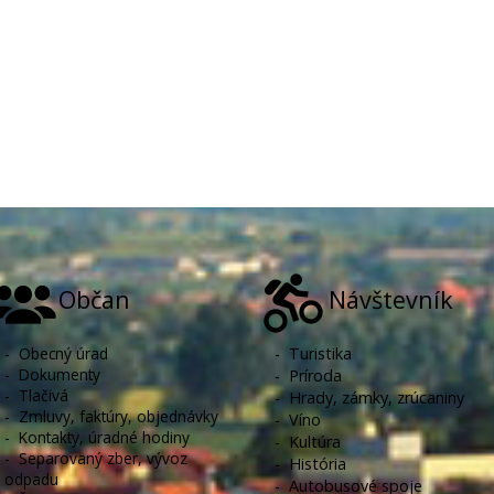
Občan
Návštevník
-
Obecný úrad
-
Turistika
-
Dokumenty
-
Príroda
-
Tlačivá
-
Hrady, zámky, zrúcaniny
-
Zmluvy, faktúry, objednávky
-
Víno
-
Kontakty, úradné hodiny
-
Kultúra
-
Separovaný zber, vývoz
-
História
odpadu
-
Autobusové spoje