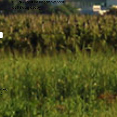
GDPR - Politika informovanosti
dotknutej osoby
ánke
,
.0