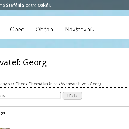
 má
Štefánia
, zajtra
Oskár
.
Obec
Občan
Návštevník
vateľ: Georg
any.sk
›
Obec
›
Obecná knižnica
›
Vydavateľstvo
›
Georg
hľadaj
023