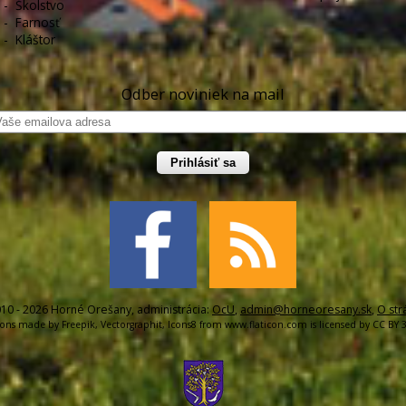
-
Školstvo
-
Farnosť
-
Kláštor
Odber noviniek na mail
Prihlásiť sa
10 - 2026 Horné Orešany, administrácia:
OcU
,
admin@horneoresany.sk
,
O str
cons made by
Freepik
,
Vectorgraphit
,
Icons8
from
www.flaticon.com
is licensed by
CC BY 3