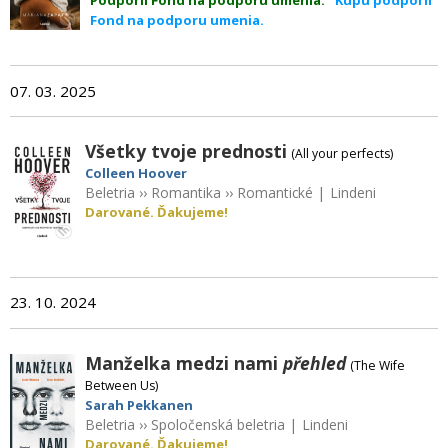
Podporil Fond na podporu umenia.
Kúpu podporil
Fond na podporu umenia.
07. 03. 2025
Všetky tvoje prednosti
(All your perfects)
Colleen Hoover
Beletria
››
Romantika
››
Romantické
|
Lindeni
Darované. Ďakujeme!
23. 10. 2024
Manželka medzi nami
přehled
(The Wife
Between Us)
Sarah Pekkanen
Beletria
››
Spoločenská beletria
|
Lindeni
Darované. Ďakujeme!