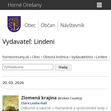
Horné Orešany
Obec
Občan
Návštevník
Vydavateľ: Lindeni
horneoresany.sk
›
Obec
›
Obecná knižnica
›
Vydavateľstvo
›
Lindeni
hľadaj
20. 03. 2026
Zlomená krajina
(Broken Country)
Clare Leslie Hall
Odborné a náučné
››
Humanitné a spoločenské vedy
››