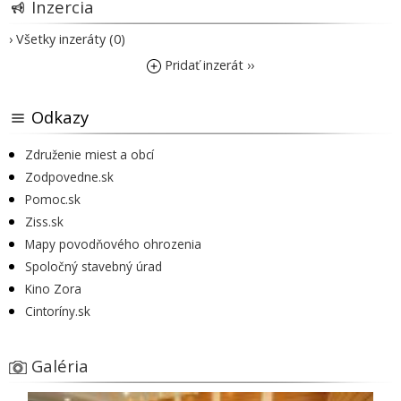
Inzercia
› Všetky inzeráty (0)
Pridať inzerát ››
Odkazy
Združenie miest a obcí
Zodpovedne.sk
Pomoc.sk
Ziss.sk
Mapy povodňového ohrozenia
Spoločný stavebný úrad
Kino Zora
Cintoríny.sk
Galéria