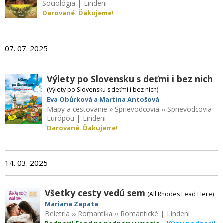
Sociológia
|
Lindeni
Darované. Ďakujeme!
07. 07. 2025
Výlety po Slovensku s deťmi i bez nich
(Výlety po Slovensku s deťmi i bez nich)
Eva Obůrková a Martina Antošová
Mapy a cestovanie
››
Sprievodcovia
››
Sprievodcovia
Európou
|
Lindeni
Darované. Ďakujeme!
14. 03. 2025
Všetky cesty vedú sem
(All Rhodes Lead Here)
Mariana Zapata
Beletria
››
Romantika
››
Romantické
|
Lindeni