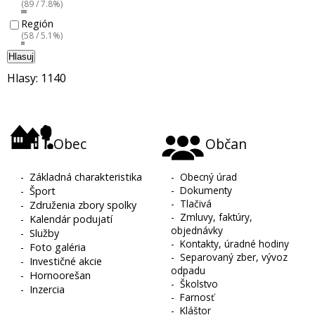
(89 / 7.8%)
Región
(58 / 5.1%)
Hlasuj
Hlasy: 1140
Obec
Občan
-
Základná charakteristika
-
Obecný úrad
-
Dokumenty
-
Šport
-
Tlačivá
-
Združenia zbory spolky
-
Zmluvy, faktúry,
-
Kalendár podujatí
objednávky
-
Služby
-
Kontakty, úradné hodiny
-
Foto galéria
-
Separovaný zber, vývoz
-
Investičné akcie
odpadu
-
Hornoorešan
-
Školstvo
-
Inzercia
-
Farnosť
-
Kláštor