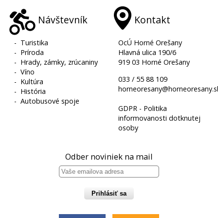
Návštevník
Kontakt
-
Turistika
OcÚ Horné Orešany
-
Príroda
Hlavná ulica 190/6
-
Hrady, zámky, zrúcaniny
919 03 Horné Orešany
-
Víno
033 / 55 88 109
-
Kultúra
horneoresany@horneoresany.s
-
História
-
Autobusové spoje
GDPR - Politika
informovanosti dotknutej
osoby
Odber noviniek na mail
Prihlásiť sa