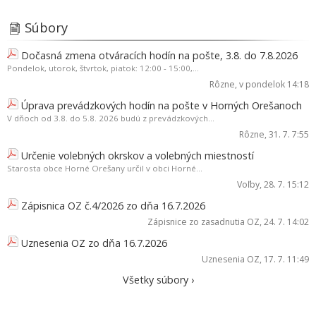
Súbory
Dočasná zmena otváracích hodín na pošte, 3.8. do 7.8.2026
Pondelok, utorok, štvrtok, piatok: 12:00 - 15:00,...
Rôzne
, v pondelok 14:18
Úprava prevádzkových hodín na pošte v Horných Orešanoch
V dňoch od 3.8. do 5.8. 2026 budú z prevádzkových...
Rôzne
, 31. 7. 7:55
Určenie volebných okrskov a volebných miestností
Starosta obce Horné Orešany určil v obci Horné...
Voľby
, 28. 7. 15:12
Zápisnica OZ č.4/2026 zo dňa 16.7.2026
Zápisnice zo zasadnutia OZ
, 24. 7. 14:02
Uznesenia OZ zo dňa 16.7.2026
Uznesenia OZ
, 17. 7. 11:49
Všetky súbory ›