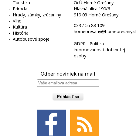
-
Turistika
OcÚ Horné Orešany
-
Príroda
Hlavná ulica 190/6
-
Hrady, zámky, zrúcaniny
919 03 Horné Orešany
-
Víno
033 / 55 88 109
-
Kultúra
horneoresany@horneoresany.s
-
História
-
Autobusové spoje
GDPR - Politika
informovanosti dotknutej
osoby
Odber noviniek na mail
Prihlásiť sa