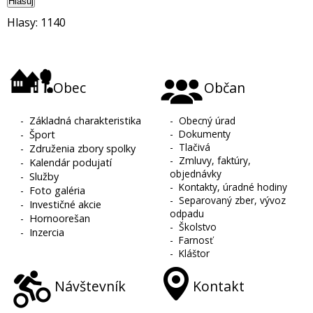
Hlasuj
Hlasy: 1140
Obec
Občan
-
Základná charakteristika
-
Obecný úrad
-
Dokumenty
-
Šport
-
Tlačivá
-
Združenia zbory spolky
-
Zmluvy, faktúry,
-
Kalendár podujatí
objednávky
-
Služby
-
Kontakty, úradné hodiny
-
Foto galéria
-
Separovaný zber, vývoz
-
Investičné akcie
odpadu
-
Hornoorešan
-
Školstvo
-
Inzercia
-
Farnosť
-
Kláštor
Návštevník
Kontakt