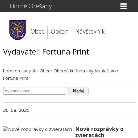
Horné Orešany
Obec
Občan
Návštevník
Vydavateľ: Fortuna Print
horneoresany.sk
›
Obec
›
Obecná knižnica
›
Vydavateľstvo
›
Fortuna Print
hľadaj
20. 08. 2025
Nové rozprávky o
zvieratách