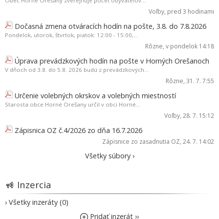
Obec Horné Orešany zverejňuje počet obyvateľov...
Voľby
, pred 3 hodinami
Dočasná zmena otváracích hodín na pošte, 3.8. do 7.8.2026
Pondelok, utorok, štvrtok, piatok: 12:00 - 15:00,...
Rôzne
, v pondelok 14:18
Úprava prevádzkových hodín na pošte v Horných Orešanoch
V dňoch od 3.8. do 5.8. 2026 budú z prevádzkových...
Rôzne
, 31. 7. 7:55
Určenie volebných okrskov a volebných miestností
Starosta obce Horné Orešany určil v obci Horné...
Voľby
, 28. 7. 15:12
Zápisnica OZ č.4/2026 zo dňa 16.7.2026
Zápisnice zo zasadnutia OZ
, 24. 7. 14:02
Všetky súbory ›
Inzercia
› Všetky inzeráty (0)
Pridať inzerát ››