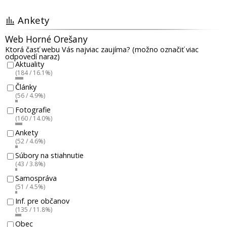
Ankety
Web Horné Orešany
Ktorá časť webu Vás najviac zaujíma? (možno označiť viac
odpovedí naraz)
Aktuality
(184 / 16.1%)
Články
(56 / 4.9%)
Fotografie
(160 / 14.0%)
Ankety
(52 / 4.6%)
Súbory na stiahnutie
(43 / 3.8%)
Samospráva
(51 / 4.5%)
Inf. pre občanov
(135 / 11.8%)
Obec