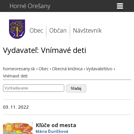
Horné Orešany
Obec
Občan
Návštevník
Vydavateľ: Vnímavé deti
horneoresany.sk
›
Obec
›
Obecná knižnica
›
Vydavateľstvo
›
Vnímavé deti
hľadaj
03. 11. 2022
Kľúče od mesta
Mária Ďuríčková