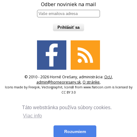
Odber noviniek na mail
Prihlásiť sa
© 2010 - 2026 Horné Orešany, administrácia:
OcU
,
admin@horneoresany.sk
,
O stránke
,
Icons made by
Freepik
,
Vectorgraphit
,
Icons8
from
www.flaticon.com
is licensed by
CC BY 3.0
Táto webstránka používa súbory cookies.
Viac info
Rozumiem