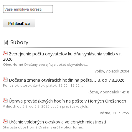
Súbory
Zverejnenie počtu obyvateľov ku dňu vyhlásenia volieb v r.
2026
Obec Horné Orešany zverejňuje počet obyvateľov...
Voľby
, v piatok 20:04
Dočasná zmena otváracích hodín na pošte, 3.8. do 7.8.2026
Pondelok, utorok, štvrtok, piatok: 12:00 - 15:00,...
Rôzne
, v pondelok 14:18
Úprava prevádzkových hodín na pošte v Horných Orešanoch
V dňoch od 3.8. do 5.8. 2026 budú z prevádzkových...
Rôzne
, 31. 7. 7:55
Určenie volebných okrskov a volebných miestností
Starosta obce Horné Orešany určil v obci Horné...