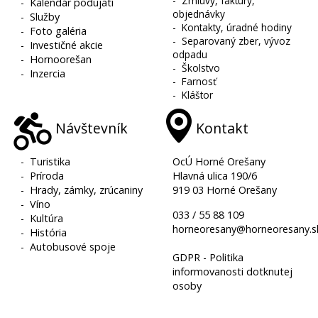
-
Zmluvy, faktúry,
-
Kalendár podujatí
objednávky
-
Služby
-
Kontakty, úradné hodiny
-
Foto galéria
-
Separovaný zber, vývoz
-
Investičné akcie
odpadu
-
Hornoorešan
-
Školstvo
-
Inzercia
-
Farnosť
-
Kláštor
Návštevník
Kontakt
-
Turistika
OcÚ Horné Orešany
-
Príroda
Hlavná ulica 190/6
-
Hrady, zámky, zrúcaniny
919 03 Horné Orešany
-
Víno
033 / 55 88 109
-
Kultúra
horneoresany@horneoresany.s
-
História
-
Autobusové spoje
GDPR - Politika
informovanosti dotknutej
osoby