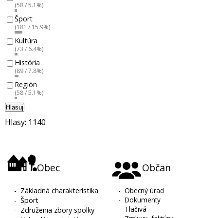
(58 / 5.1%)
Šport
(181 / 15.9%)
Kultúra
(73 / 6.4%)
História
(89 / 7.8%)
Región
(58 / 5.1%)
Hlasuj
Hlasy: 1140
Obec
Občan
-
Základná charakteristika
-
Obecný úrad
-
Dokumenty
-
Šport
-
Tlačivá
-
Združenia zbory spolky