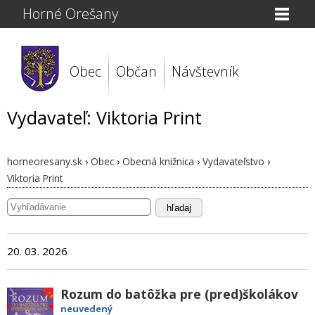
Horné Orešany
Obec
Občan
Návštevník
Vydavateľ: Viktoria Print
horneoresany.sk
›
Obec
›
Obecná knižnica
›
Vydavateľstvo
›
Viktoria Print
hľadaj
20. 03. 2026
Rozum do batôžka pre (pred)školákov
neuvedený