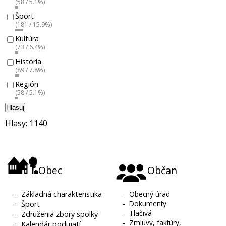
(58 / 5.1%)
Šport
(181 / 15.9%)
Kultúra
(73 / 6.4%)
História
(89 / 7.8%)
Región
(58 / 5.1%)
Hlasuj
Hlasy: 1140
Obec
Občan
-
Základná charakteristika
-
Obecný úrad
-
Dokumenty
-
Šport
-
Tlačivá
-
Združenia zbory spolky
-
Zmluvy, faktúry,
-
Kalendár podujatí