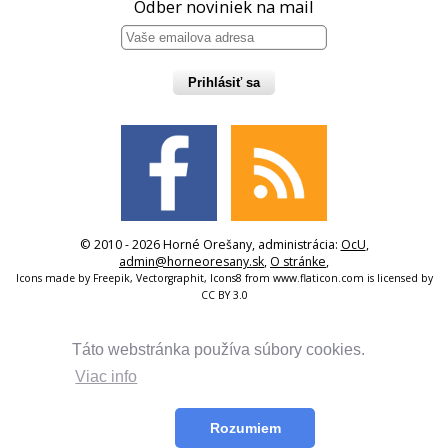
Odber noviniek na mail
Prihlásiť sa
© 2010 - 2026 Horné Orešany, administrácia:
OcU
,
admin@horneoresany.sk
,
O stránke
,
Icons made by
Freepik
,
Vectorgraphit
,
Icons8
from
www.flaticon.com
is licensed by
CC BY 3.0
Táto webstránka používa súbory cookies.
Viac info
Rozumiem