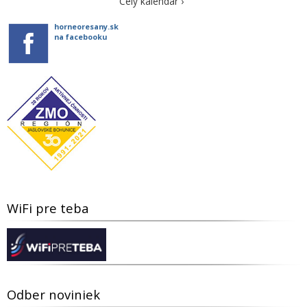
Celý kalendár ›
horneoresany.sk
na facebooku
WiFi pre teba
Odber noviniek