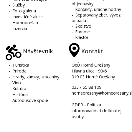
objednávky
-
Služby
-
Kontakty, úradné hodiny
-
Foto galéria
-
Separovaný zber, vývoz
-
Investičné akcie
odpadu
-
Hornoorešan
-
Školstvo
-
Inzercia
-
Farnosť
-
Kláštor
Návštevník
Kontakt
-
Turistika
OcÚ Horné Orešany
-
Príroda
Hlavná ulica 190/6
-
Hrady, zámky, zrúcaniny
919 03 Horné Orešany
-
Víno
033 / 55 88 109
-
Kultúra
horneoresany@horneoresany.s
-
História
-
Autobusové spoje
GDPR - Politika
informovanosti dotknutej
osoby