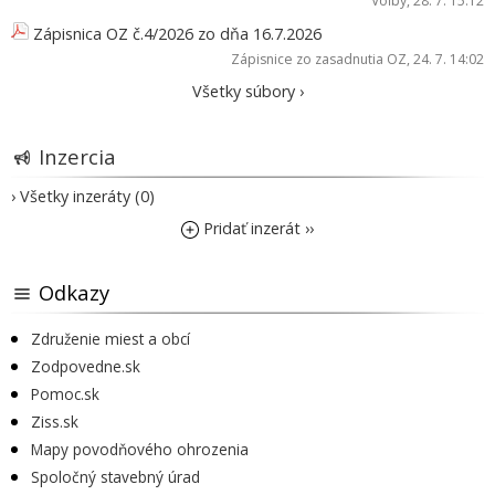
Voľby
, 28. 7. 15:12
Zápisnica OZ č.4/2026 zo dňa 16.7.2026
Zápisnice zo zasadnutia OZ
, 24. 7. 14:02
Všetky súbory ›
Inzercia
› Všetky inzeráty (0)
Pridať inzerát ››
Odkazy
Združenie miest a obcí
Zodpovedne.sk
Pomoc.sk
Ziss.sk
Mapy povodňového ohrozenia
Spoločný stavebný úrad