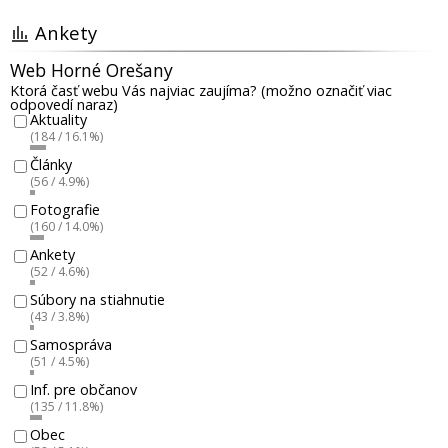
Ankety
Web Horné Orešany
Ktorá časť webu Vás najviac zaujíma? (možno označiť viac
odpovedí naraz)
Aktuality
(184 / 16.1%)
Články
(56 / 4.9%)
Fotografie
(160 / 14.0%)
Ankety
(52 / 4.6%)
Súbory na stiahnutie
(43 / 3.8%)
Samospráva
(51 / 4.5%)
Inf. pre občanov
(135 / 11.8%)
Obec