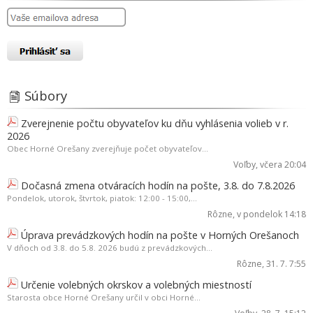
Súbory
Zverejnenie počtu obyvateľov ku dňu vyhlásenia volieb v r.
2026
Obec Horné Orešany zverejňuje počet obyvateľov...
Voľby
, včera 20:04
Dočasná zmena otváracích hodín na pošte, 3.8. do 7.8.2026
Pondelok, utorok, štvrtok, piatok: 12:00 - 15:00,...
Rôzne
, v pondelok 14:18
Úprava prevádzkových hodín na pošte v Horných Orešanoch
V dňoch od 3.8. do 5.8. 2026 budú z prevádzkových...
Rôzne
, 31. 7. 7:55
Určenie volebných okrskov a volebných miestností
Starosta obce Horné Orešany určil v obci Horné...