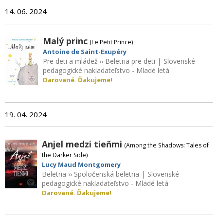
14. 06. 2024
Malý princ
(Le Petit Prince)
Antoine de Saint-Exupéry
Pre deti a mládež
››
Beletria pre deti
|
Slovenské
pedagogické nakladateľstvo - Mladé letá
Darované. Ďakujeme!
19. 04. 2024
Anjel medzi tieňmi
(Among the Shadows: Tales of
the Darker Side)
Lucy Maud Montgomery
Beletria
››
Spoločenská beletria
|
Slovenské
pedagogické nakladateľstvo - Mladé letá
Darované. Ďakujeme!