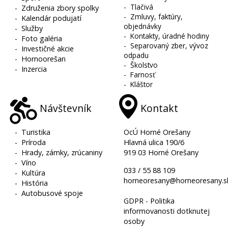
-
Tlačivá
-
Združenia zbory spolky
-
Zmluvy, faktúry,
-
Kalendár podujatí
objednávky
-
Služby
-
Kontakty, úradné hodiny
-
Foto galéria
-
Separovaný zber, vývoz
-
Investičné akcie
odpadu
-
Hornoorešan
-
Školstvo
-
Inzercia
-
Farnosť
-
Kláštor
Návštevník
Kontakt
-
Turistika
OcÚ Horné Orešany
-
Príroda
Hlavná ulica 190/6
-
Hrady, zámky, zrúcaniny
919 03 Horné Orešany
-
Víno
033 / 55 88 109
-
Kultúra
horneoresany@horneoresany.s
-
História
-
Autobusové spoje
GDPR - Politika
informovanosti dotknutej
osoby