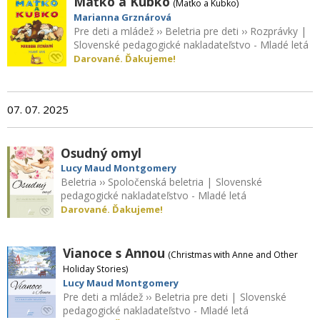
Maťko a Kubko
(Maťko a Kubko)
Marianna Grznárová
Pre deti a mládež
››
Beletria pre deti
››
Rozprávky
|
Slovenské pedagogické nakladateľstvo - Mladé letá
Darované. Ďakujeme!
07. 07. 2025
Osudný omyl
Lucy Maud Montgomery
Beletria
››
Spoločenská beletria
|
Slovenské
pedagogické nakladateľstvo - Mladé letá
Darované. Ďakujeme!
Vianoce s Annou
(Christmas with Anne and Other
Holiday Stories)
Lucy Maud Montgomery
Pre deti a mládež
››
Beletria pre deti
|
Slovenské
pedagogické nakladateľstvo - Mladé letá