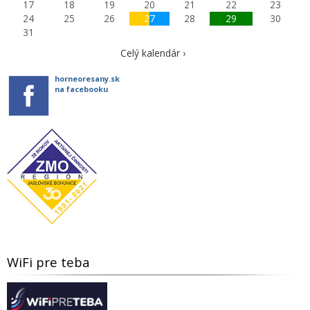
17
18
19
20
21
22
23
24
25
26
27
28
29
30
31
Celý kalendár ›
horneoresany.sk
na facebooku
WiFi pre teba