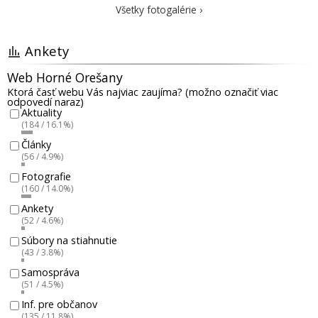
Všetky fotogalérie ›
Ankety
Web Horné Orešany
Ktorá časť webu Vás najviac zaujíma? (možno označiť viac
odpovedí naraz)
Aktuality
(184 / 16.1%)
Články
(56 / 4.9%)
Fotografie
(160 / 14.0%)
Ankety
(52 / 4.6%)
Súbory na stiahnutie
(43 / 3.8%)
Samospráva
(51 / 4.5%)
Inf. pre občanov
(135 / 11.8%)