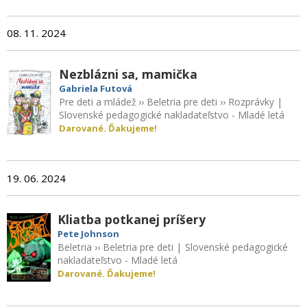
08. 11. 2024
Nezblázni sa, mamička
Gabriela Futová
Pre deti a mládež
››
Beletria pre deti
››
Rozprávky
|
Slovenské pedagogické nakladateľstvo - Mladé letá
Darované. Ďakujeme!
19. 06. 2024
Kliatba potkanej príšery
Pete Johnson
Beletria
››
Beletria pre deti
|
Slovenské pedagogické
nakladateľstvo - Mladé letá
Darované. Ďakujeme!