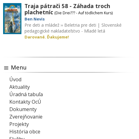
Traja pátrači 58 - Záhada troch
plachetníc
(Die Drei??? - Auf tödlichem Kurs)
Ben Nevis
Pre deti a mládež
››
Beletria pre deti
|
Slovenské
pedagogické nakladateľstvo - Mladé letá
Darované. Ďakujeme!
Menu
Úvod
Aktuality
Úradná tabuľa
Kontakty OcÚ
Dokumenty
Zverejňovanie
Projekty
História obce