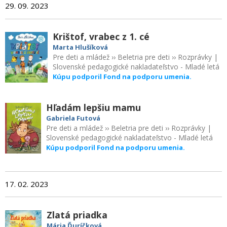
29. 09. 2023
Krištof, vrabec z 1. cé
Marta Hlušíková
Pre deti a mládež
››
Beletria pre deti
››
Rozprávky
|
Slovenské pedagogické nakladateľstvo - Mladé letá
Kúpu podporil Fond na podporu umenia.
Hľadám lepšiu mamu
Gabriela Futová
Pre deti a mládež
››
Beletria pre deti
››
Rozprávky
|
Slovenské pedagogické nakladateľstvo - Mladé letá
Kúpu podporil Fond na podporu umenia.
17. 02. 2023
Zlatá priadka
Mária Ďuríčková