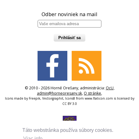
Odber noviniek na mail
Prihlásiť sa
© 2010 - 2026 Horné Orešany, administrácia:
OcU
,
admin@horneoresany.sk
,
O stránke
,
Icons made by
Freepik
,
Vectorgraphit
,
Icons8
from
www.flaticon.com
is licensed by
CC BY 3.0
Táto webstránka používa súbory cookies.
Viac info