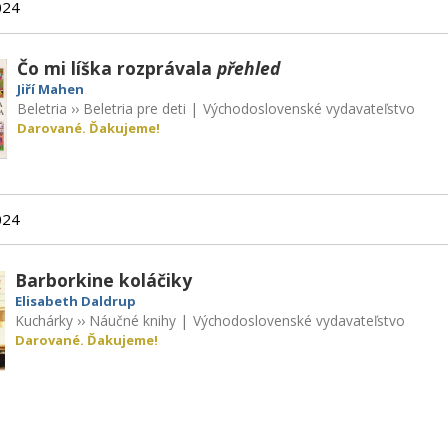
024
Čo mi líška rozprávala
přehled
Jiří Mahen
Beletria
››
Beletria pre deti
|
Východoslovenské vydavateľstvo
Darované. Ďakujeme!
024
Barborkine koláčiky
Elisabeth Daldrup
Kuchárky
››
Náučné knihy
|
Východoslovenské vydavateľstvo
Darované. Ďakujeme!