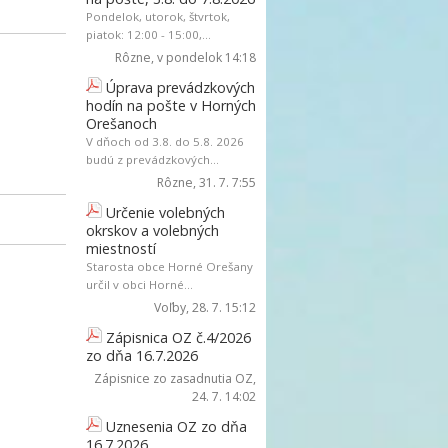
Pondelok, utorok, štvrtok,
piatok: 12:00 - 15:00,...
Rôzne
, v pondelok 14:18
Úprava prevádzkových
hodín na pošte v Horných
Orešanoch
V dňoch od 3.8. do 5.8. 2026
budú z prevádzkových...
Rôzne
, 31. 7. 7:55
Určenie volebných
okrskov a volebných
miestností
Starosta obce Horné Orešany
určil v obci Horné...
Voľby
, 28. 7. 15:12
Zápisnica OZ č.4/2026
zo dňa 16.7.2026
Zápisnice zo zasadnutia OZ
,
24. 7. 14:02
Uznesenia OZ zo dňa
16.7.2026