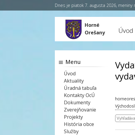
Dnes je piatok 7. augusta 2026, meniny
Horné
Úvod
Orešany
Menu
Vyda
Úvod
vyda
Aktuality
Úradná tabuľa
Kontakty OcÚ
horneores
Dokumenty
Východosl
Zverejňovanie
Projekty
História obce
Služby