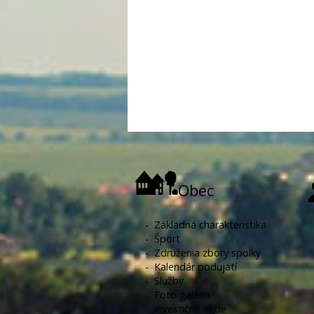
Obec
-
Základná charakteristika
-
Šport
-
Združenia zbory spolky
-
Kalendár podujatí
-
Služby
-
Foto galéria
-
Investičné akcie