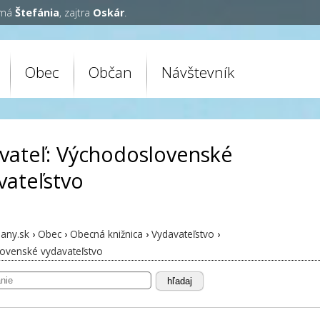
 má
Štefánia
, zajtra
Oskár
.
Obec
Občan
Návštevník
vateľ: Východoslovenské
vateľstvo
any.sk
›
Obec
›
Obecná knižnica
›
Vydavateľstvo
›
ovenské vydavateľstvo
hľadaj