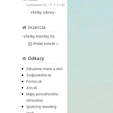
Uznesenia OZ
, 17. 7. 11:49
Všetky súbory ›
Inzercia
› Všetky inzeráty (0)
Pridať inzerát ››
Odkazy
Združenie miest a obcí
Zodpovedne.sk
Pomoc.sk
Ziss.sk
Mapy povodňového
ohrozenia
Spoločný stavebný
úrad