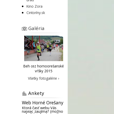
Kino Zora
Cintoríny.sk
Galéria
Beh cez hornoorešanské
vŕšky 2015
Všetky fotogalérie ›
Ankety
Web Horné Orešany
Ktorá časť webu Vás
najviac zaujíma? (možno