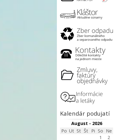
Kalendár podujatí
August - 2026
Po
Ut
St
Št
Pi
So
Ne
1
2