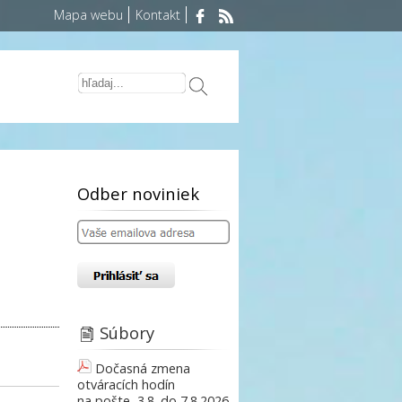
Mapa webu
Kontakt
Odber noviniek
Súbory
Dočasná zmena
otváracích hodín
na pošte, 3.8. do 7.8.2026