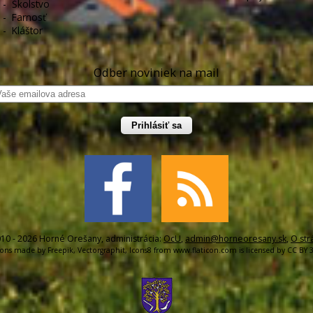
-
Školstvo
-
Farnosť
-
Kláštor
Odber noviniek na mail
Prihlásiť sa
10 - 2026 Horné Orešany, administrácia:
OcU
,
admin@horneoresany.sk
,
O str
cons made by
Freepik
,
Vectorgraphit
,
Icons8
from
www.flaticon.com
is licensed by
CC BY 3