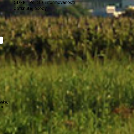
GDPR - Politika informovanosti
dotknutej osoby
ánke
,
.0