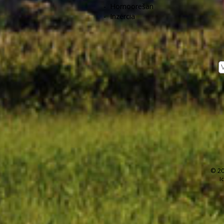
-
Hornoorešan
-
Inzercia
© 20
I