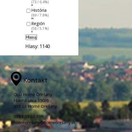
(73 / 6.4%)
História
(89 / 7.8%)
Región
(58 / 5.1%)
Hlasuj
Hlasy: 1140
Kontakt
OcÚ Horné Orešany
Hlavná ulica 190/6
919 03 Horné Orešany
033 / 55 88 109
horneoresany@horneoresany.sk