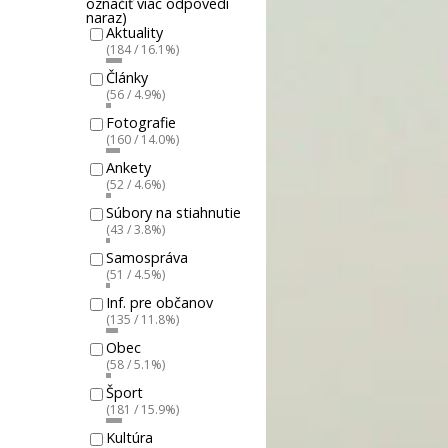
označiť viac odpovedí
naraz)
Aktuality
(184 / 16.1%)
Články
(56 / 4.9%)
Fotografie
(160 / 14.0%)
Ankety
(52 / 4.6%)
Súbory na stiahnutie
(43 / 3.8%)
Samospráva
(51 / 4.5%)
Inf. pre občanov
(135 / 11.8%)
Obec
(58 / 5.1%)
Šport
(181 / 15.9%)
Kultúra