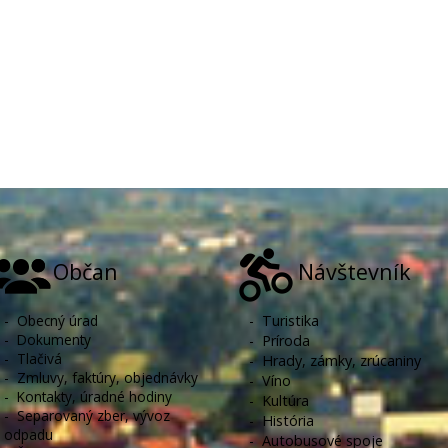
Občan
Návštevník
-
Obecný úrad
-
Turistika
-
Dokumenty
-
Príroda
-
Tlačivá
-
Hrady, zámky, zrúcaniny
-
Zmluvy, faktúry, objednávky
-
Víno
-
Kontakty, úradné hodiny
-
Kultúra
-
Separovaný zber, vývoz
-
História
odpadu
-
Autobusové spoje