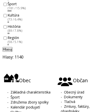
Šport
(181 / 15.9%)
Kultúra
(73 / 6.4%)
História
(89 / 7.8%)
Región
(58 / 5.1%)
Hlasuj
Hlasy: 1140
Obec
Občan
-
Základná charakteristika
-
Obecný úrad
-
Dokumenty
-
Šport
-
Tlačivá
-
Združenia zbory spolky
-
Zmluvy, faktúry,
-
Kalendár podujatí
objednávky