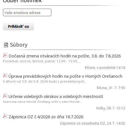
Odber noviniek
Súbory
Dočasná zmena otváracích hodín na pošte, 3.8. do 7.8.2026
Pondelok, utorok, štvrtok, piatok: 12:00 - 15:00,...
Rôzne
, v pondelok 14:18
Úprava prevádzkových hodín na pošte v Horných Orešanoch
V dňoch od 3.8. do 5.8. 2026 budú z prevádzkových...
Rôzne
, 31. 7. 7:55
Určenie volebných okrskov a volebných miestností
Starosta obce Horné Orešany určil v obci Horné...
Voľby
, 28. 7. 15:12
Zápisnica OZ č.4/2026 zo dňa 16.7.2026
Zápisnice zo zasadnutia OZ
, 24. 7. 14:02