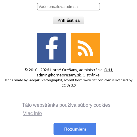
Prihlásiť sa
© 2010 - 2026 Horné Orešany, administrácia:
OcU
,
admin@horneoresany.sk
,
O stránke
,
Icons made by
Freepik
,
Vectorgraphit
,
Icons8
from
www.flaticon.com
is licensed by
CC BY 3.0
Táto webstránka používa súbory cookies.
Viac info
Rozumiem