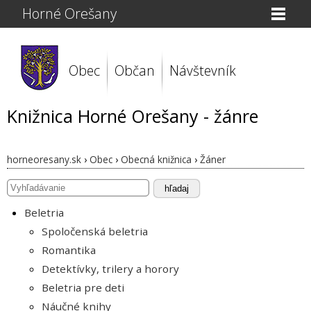
Horné Orešany
Obec
Občan
Návštevník
Knižnica Horné Orešany - žánre
horneoresany.sk
›
Obec
›
Obecná knižnica
›
Žáner
hľadaj
Beletria
Spoločenská beletria
Romantika
Detektívky, trilery a horory
Beletria pre deti
Náučné knihy