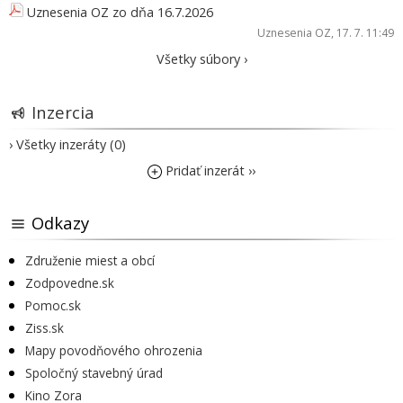
Uznesenia OZ zo dňa 16.7.2026
Uznesenia OZ
, 17. 7. 11:49
Všetky súbory ›
Inzercia
› Všetky inzeráty (0)
Pridať inzerát ››
Odkazy
Združenie miest a obcí
Zodpovedne.sk
Pomoc.sk
Ziss.sk
Mapy povodňového ohrozenia
Spoločný stavebný úrad
Kino Zora