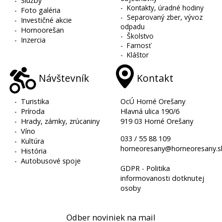
-
Služby
-
Kontakty, úradné hodiny
-
Foto galéria
-
Separovaný zber, vývoz
-
Investičné akcie
odpadu
-
Hornoorešan
-
Školstvo
-
Inzercia
-
Farnosť
-
Kláštor
Návštevník
Kontakt
-
Turistika
OcÚ Horné Orešany
-
Príroda
Hlavná ulica 190/6
-
Hrady, zámky, zrúcaniny
919 03 Horné Orešany
-
Víno
033 / 55 88 109
-
Kultúra
horneoresany@horneoresany.s
-
História
-
Autobusové spoje
GDPR - Politika
informovanosti dotknutej
osoby
Odber noviniek na mail