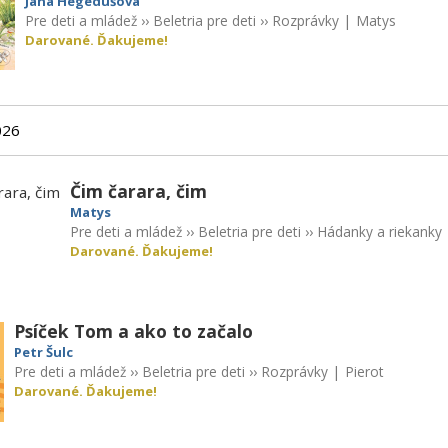
Jana Hegedüšová
Pre deti a mládež
››
Beletria pre deti
››
Rozprávky
|
Matys
Darované. Ďakujeme!
026
Čim čarara, čim
Matys
Pre deti a mládež
››
Beletria pre deti
››
Hádanky a riekanky
Darované. Ďakujeme!
Psíček Tom a ako to začalo
Petr Šulc
Pre deti a mládež
››
Beletria pre deti
››
Rozprávky
|
Pierot
Darované. Ďakujeme!