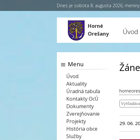
Dnes je sobota 8. augusta 2026, menin
Horné
Úvod
Orešany
Menu
Žáner
Úvod
Aktuality
Úradná tabuľa
horneores
Kontakty OcÚ
Dokumenty
Zverejňovanie
Projekty
29. 06. 2
História obce
Služby