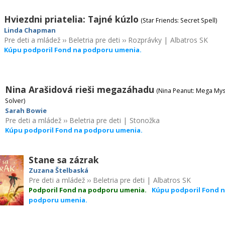
Hviezdni priatelia: Tajné kúzlo
(Star Friends: Secret Spell)
Linda Chapman
Pre deti a mládež
››
Beletria pre deti
››
Rozprávky
|
Albatros SK
Kúpu podporil Fond na podporu umenia.
Nina Arašidová rieši megazáhadu
(Nina Peanut: Mega Mys
Solver)
Sarah Bowie
Pre deti a mládež
››
Beletria pre deti
|
Stonožka
Kúpu podporil Fond na podporu umenia.
Stane sa zázrak
Zuzana Štelbaská
Pre deti a mládež
››
Beletria pre deti
|
Albatros SK
Podporil Fond na podporu umenia.
Kúpu podporil Fond 
podporu umenia.