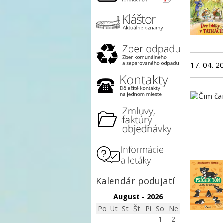
17. 04. 2
Kalendár podujatí
August - 2026
Po
Ut
St
Št
Pi
So
Ne
1
2