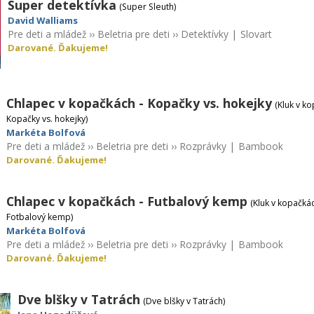
Super detektívka
(Super Sleuth)
David Walliams
Pre deti a mládež
››
Beletria pre deti
››
Detektívky
|
Slovart
Darované. Ďakujeme!
Chlapec v kopačkách - Kopačky vs. hokejky
(Kluk v k
Kopačky vs. hokejky)
Markéta Bolfová
Pre deti a mládež
››
Beletria pre deti
››
Rozprávky
|
Bambook
Darované. Ďakujeme!
Chlapec v kopačkách - Futbalový kemp
(Kluk v kopačká
Fotbalový kemp)
Markéta Bolfová
Pre deti a mládež
››
Beletria pre deti
››
Rozprávky
|
Bambook
Darované. Ďakujeme!
Dve blšky v Tatrách
(Dve blšky v Tatrách)