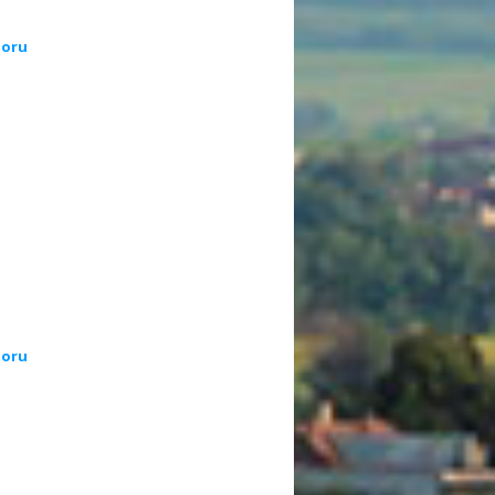
poru
poru