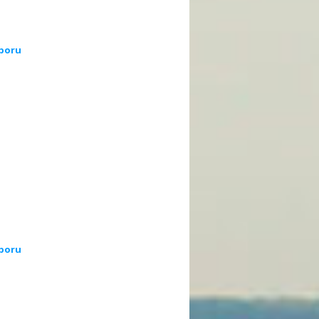
poru
poru