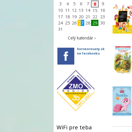
3
4
5
6
7
9
8
10
11
12
13
14
16
15
17
18
19
20
21
22
23
24
25
26
27
28
29
30
31
Celý kalendár ›
horneoresany.sk
na facebooku
WiFi pre teba