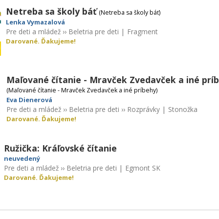
Netreba sa školy báť
(Netreba sa školy báť)
Lenka Vymazalová
Pre deti a mládež
››
Beletria pre deti
|
Fragment
Darované. Ďakujeme!
Maľované čítanie - Mravček Zvedavček a iné prí
(Maľované čítanie - Mravček Zvedavček a iné príbehy)
Eva Dienerová
Pre deti a mládež
››
Beletria pre deti
››
Rozprávky
|
Stonožka
Darované. Ďakujeme!
Ružička: Kráľovské čítanie
neuvedený
Pre deti a mládež
››
Beletria pre deti
|
Egmont SK
Darované. Ďakujeme!