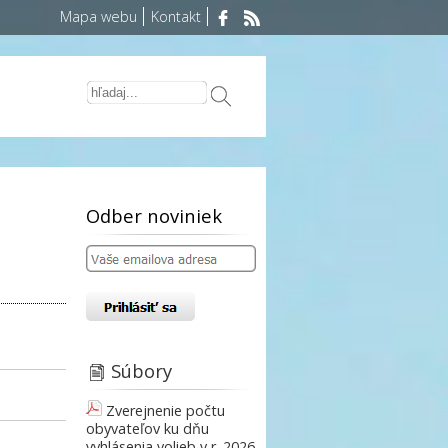
Mapa webu
Kontakt
Odber noviniek
Súbory
Zverejnenie počtu
obyvateľov ku dňu
vyhlásenia volieb v r. 2026