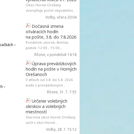
Obec Horné Orešany
zverejňuje počet obyvateľov...
Voľby
, včera 20:04
Dočasná zmena
otváracích hodín
na pošte, 3.8. do 7.8.2026
Pondelok, utorok, štvrtok,
opačkách –
piatok: 12:00 - 15:00,...
Rôzne
, v pondelok 14:18
Úprava prevádzkových
hodín na pošte v Horných
Orešanoch
V dňoch od 3.8. do 5.8. 2026
budú z prevádzkových...
ch –
Rôzne
, 31. 7. 7:55
Určenie volebných
okrskov a volebných
miestností
Starosta obce Horné Orešany
určil v obci Horné...
Voľby
, 28. 7. 15:12