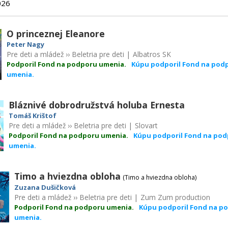
026
O princeznej Eleanore
Peter Nagy
Pre deti a mládež
››
Beletria pre deti
|
Albatros SK
Podporil Fond na podporu umenia.
Kúpu podporil Fond na pod
umenia.
Bláznivé dobrodružstvá holuba Ernesta
Tomáš Krištof
Pre deti a mládež
››
Beletria pre deti
|
Slovart
Podporil Fond na podporu umenia.
Kúpu podporil Fond na po
umenia.
Timo a hviezdna obloha
(Timo a hviezdna obloha)
Zuzana Dušičková
Pre deti a mládež
››
Beletria pre deti
|
Zum Zum production
Podporil Fond na podporu umenia.
Kúpu podporil Fond na p
umenia.