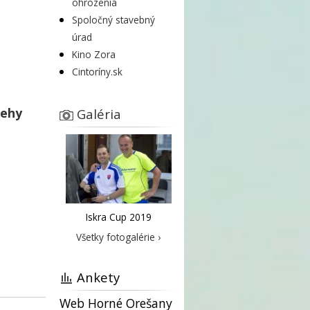
ohrozenia
Spoločný stavebný
úrad
Kino Zora
Cintoríny.sk
behy
Galéria
Iskra Cup 2019
Všetky fotogalérie ›
Ankety
Web Horné Orešany