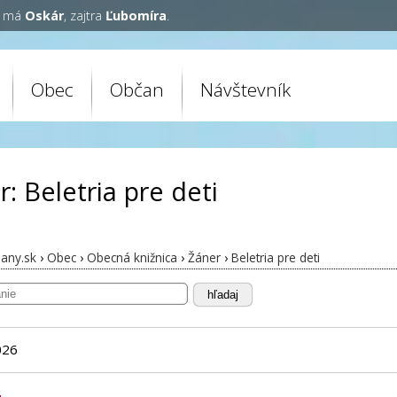
y má
Oskár
, zajtra
Ľubomíra
.
Obec
Občan
Návštevník
: Beletria pre deti
any.sk
›
Obec
›
Obecná knižnica
›
Žáner
›
Beletria pre deti
hľadaj
026