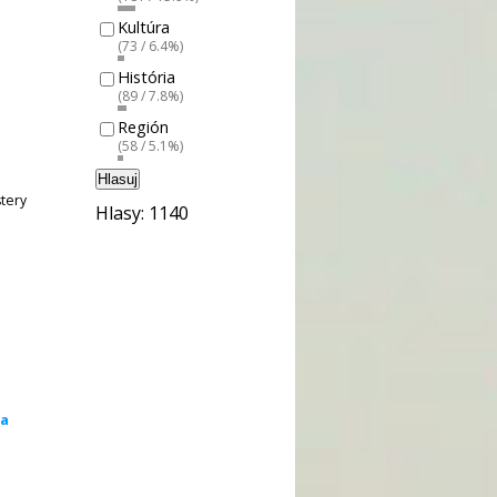
Kultúra
(73 / 6.4%)
História
(89 / 7.8%)
Región
(58 / 5.1%)
Hlasuj
tery
Hlasy: 1140
na