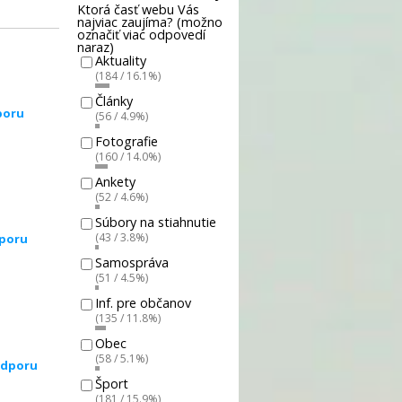
Ktorá časť webu Vás
najviac zaujíma? (možno
označiť viac odpovedí
naraz)
Aktuality
(184 / 16.1%)
Články
poru
(56 / 4.9%)
Fotografie
(160 / 14.0%)
Ankety
(52 / 4.6%)
Súbory na stiahnutie
(43 / 3.8%)
dporu
Samospráva
(51 / 4.5%)
Inf. pre občanov
(135 / 11.8%)
Obec
(58 / 5.1%)
odporu
Šport
(181 / 15.9%)