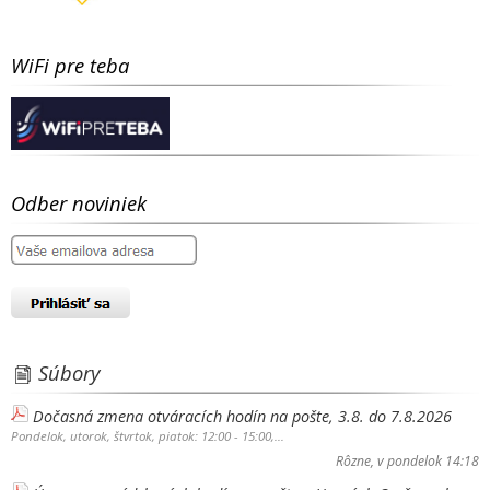
WiFi pre teba
Odber noviniek
Súbory
Dočasná zmena otváracích hodín na pošte, 3.8. do 7.8.2026
Pondelok, utorok, štvrtok, piatok: 12:00 - 15:00,...
Rôzne
, v pondelok 14:18