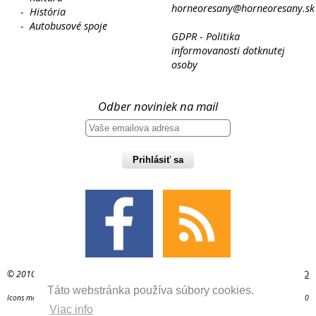
horneoresany@horneoresany.sk
-
História
-
Autobusové spoje
GDPR - Politika
informovanosti dotknutej
osoby
Odber noviniek na mail
Prihlásiť sa
© 2010 - 2026 Horné Orešany, administrácia:
OcU
,
admin@horneoresany.sk
,
O
stránke
,
Táto webstránka používa súbory cookies.
Icons made by
Freepik
,
Vectorgraphit
,
Icons8
from
www.flaticon.com
is licensed by
CC BY 3.0
Viac info