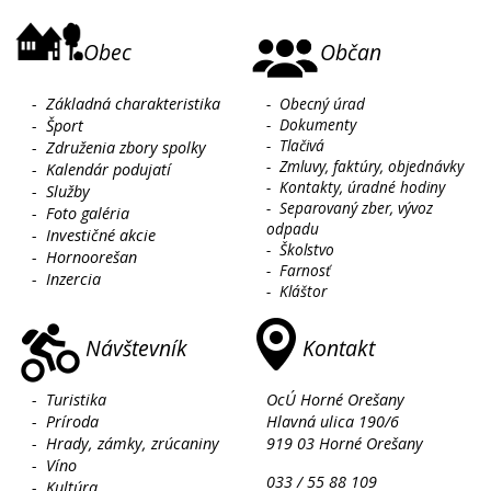
Obec
Občan
-
Základná charakteristika
-
Obecný úrad
-
Dokumenty
-
Šport
-
Tlačivá
-
Združenia zbory spolky
-
Zmluvy, faktúry, objednávky
-
Kalendár podujatí
-
Kontakty, úradné hodiny
-
Služby
-
Separovaný zber, vývoz
-
Foto galéria
odpadu
-
Investičné akcie
-
Školstvo
-
Hornoorešan
-
Farnosť
-
Inzercia
-
Kláštor
Návštevník
Kontakt
-
Turistika
OcÚ Horné Orešany
-
Príroda
Hlavná ulica 190/6
-
Hrady, zámky, zrúcaniny
919 03 Horné Orešany
-
Víno
033 / 55 88 109
-
Kultúra