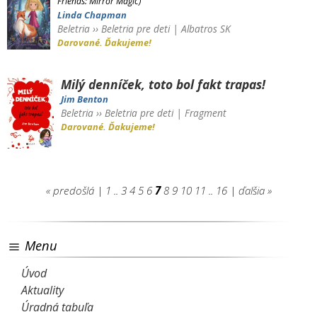
Friends: Mirror Magic)
Linda Chapman
Beletria
››
Beletria pre deti
|
Albatros SK
Darované. Ďakujeme!
Milý denníček, toto bol fakt trapas!
Jim Benton
Beletria
››
Beletria pre deti
|
Fragment
Darované. Ďakujeme!
« predošlá
|
1
..
3
4
5
6
7
8
9
10
11
..
16
|
ďalšia »
Menu
Úvod
Aktuality
Úradná tabuľa