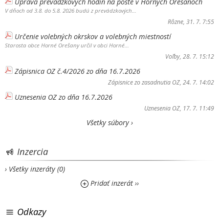
Úprava prevádzkových hodín na pošte v Horných Orešanoch
V dňoch od 3.8. do 5.8. 2026 budú z prevádzkových...
Rôzne
, 31. 7. 7:55
Určenie volebných okrskov a volebných miestností
Starosta obce Horné Orešany určil v obci Horné...
Voľby
, 28. 7. 15:12
Zápisnica OZ č.4/2026 zo dňa 16.7.2026
Zápisnice zo zasadnutia OZ
, 24. 7. 14:02
Uznesenia OZ zo dňa 16.7.2026
Uznesenia OZ
, 17. 7. 11:49
Všetky súbory ›
Inzercia
› Všetky inzeráty (0)
Pridať inzerát ››
Odkazy