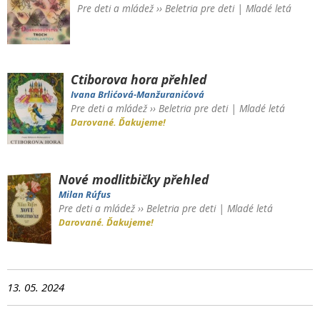
Pre deti a mládež
››
Beletria pre deti
|
Mladé letá
Ctiborova hora
přehled
Ivana Brlićová-Manžuranićová
Pre deti a mládež
››
Beletria pre deti
|
Mladé letá
Darované. Ďakujeme!
Nové modlitbičky
přehled
Milan Rúfus
Pre deti a mládež
››
Beletria pre deti
|
Mladé letá
Darované. Ďakujeme!
13. 05. 2024