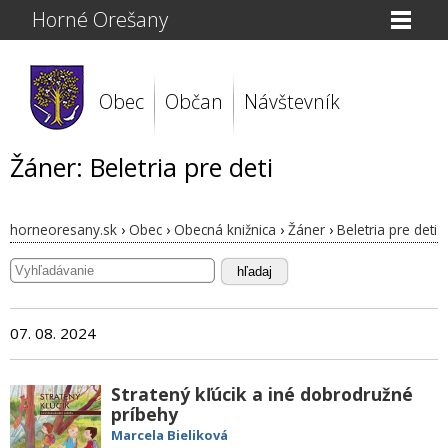
Horné Orešany
Obec
Občan
Návštevník
Žáner: Beletria pre deti
horneoresany.sk
›
Obec
›
Obecná knižnica
›
Žáner
›
Beletria pre deti
hľadaj
07. 08. 2024
Stratený kľúcik a iné dobrodružné
príbehy
Marcela Bieliková