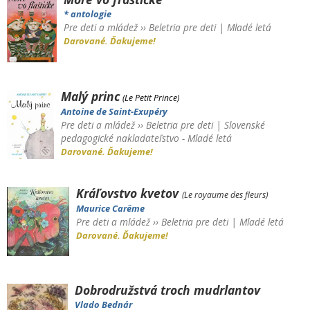
* antologie
Pre deti a mládež
››
Beletria pre deti
|
Mladé letá
Darované. Ďakujeme!
Malý princ
(Le Petit Prince)
Antoine de Saint-Exupéry
Pre deti a mládež
››
Beletria pre deti
|
Slovenské
pedagogické nakladateľstvo - Mladé letá
Darované. Ďakujeme!
Kráľovstvo kvetov
(Le royaume des fleurs)
Maurice Carême
Pre deti a mládež
››
Beletria pre deti
|
Mladé letá
Darované. Ďakujeme!
Dobrodružstvá troch mudrlantov
Vlado Bednár