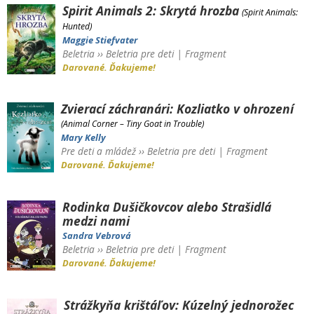
Spirit Animals 2: Skrytá hrozba
(Spirit Animals:
Hunted)
Maggie Stiefvater
Beletria
››
Beletria pre deti
|
Fragment
Darované. Ďakujeme!
Zvierací záchranári: Kozliatko v ohrození
(Animal Corner – Tiny Goat in Trouble)
Mary Kelly
Pre deti a mládež
››
Beletria pre deti
|
Fragment
Darované. Ďakujeme!
Rodinka Dušičkovcov alebo Strašidlá
medzi nami
Sandra Vebrová
Beletria
››
Beletria pre deti
|
Fragment
Darované. Ďakujeme!
Strážkyňa krištáľov: Kúzelný jednorožec