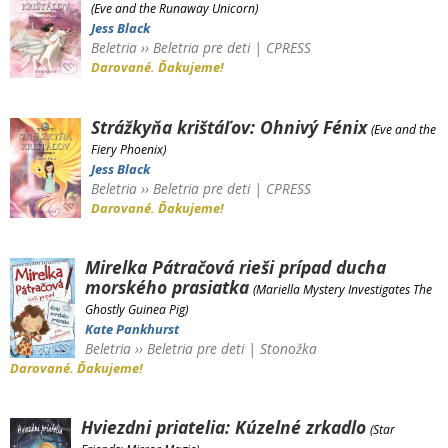
(Eve and the Runaway Unicorn)
Jess Black
Beletria
››
Beletria pre deti
|
CPRESS
Darované. Ďakujeme!
Strážkyňa krištáľov: Ohnivý Fénix
(Eve and the
Fiery Phoenix)
Jess Black
Beletria
››
Beletria pre deti
|
CPRESS
Darované. Ďakujeme!
Mirelka Pátračová rieši prípad ducha
morského prasiatka
(Mariella Mystery Investigates The
Ghostly Guinea Pig)
Kate Pankhurst
Beletria
››
Beletria pre deti
|
Stonožka
Darované. Ďakujeme!
Hviezdni priatelia: Kúzelné zrkadlo
(Star