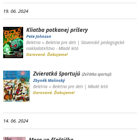
19. 06. 2024
Kliatba potkanej príšery
Pete Johnson
Beletria
››
Beletria pre deti
|
Slovenské pedagogické
nakladateľstvo - Mladé letá
Darované. Ďakujeme!
Zvieratká športujú
(Zvířátka sportují)
Zbyněk Malinský
Beletria
››
Beletria pre deti
|
Mladé letá
Darované. Ďakujeme!
14. 06. 2024
More vo fľaštičke