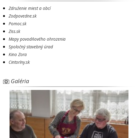
Združenie miest a obcí
Zodpovedne.sk
Pomoc.sk
Ziss.sk
Mapy povodňového ohrozenia
Spoločný stavebný úrad
Kino Zora
Cintoríny.sk
Galéria