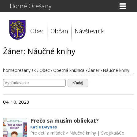
Horné Orešany
Obec
Občan
Návštevník
Žáner: Náučné knihy
horneoresany.sk
›
Obec
›
Obecná knižnica
›
Žáner
›
Náučné knihy
hľadaj
04. 10. 2023
Prečo sa musím obliekať?
Katie Daynes
Pre deti a mládež
››
Náučné knihy
|
Svojtka&Co.