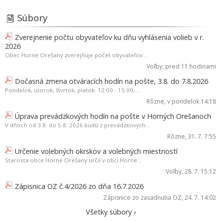
Súbory
Zverejnenie počtu obyvateľov ku dňu vyhlásenia volieb v r.
2026
Obec Horné Orešany zverejňuje počet obyvateľov...
Voľby
, pred 11 hodinami
Dočasná zmena otváracích hodín na pošte, 3.8. do 7.8.2026
Pondelok, utorok, štvrtok, piatok: 12:00 - 15:00,...
Rôzne
, v pondelok 14:18
Úprava prevádzkových hodín na pošte v Horných Orešanoch
V dňoch od 3.8. do 5.8. 2026 budú z prevádzkových...
Rôzne
, 31. 7. 7:55
Určenie volebných okrskov a volebných miestností
Starosta obce Horné Orešany určil v obci Horné...
Voľby
, 28. 7. 15:12
Zápisnica OZ č.4/2026 zo dňa 16.7.2026
Zápisnice zo zasadnutia OZ
, 24. 7. 14:02
Všetky súbory ›