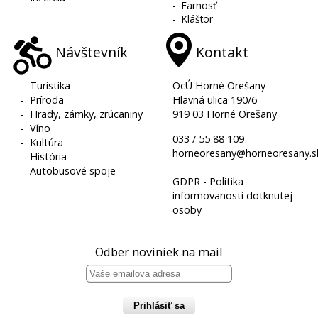
-
Farnosť
-
Kláštor
Návštevník
Kontakt
-
Turistika
OcÚ Horné Orešany
-
Príroda
Hlavná ulica 190/6
-
Hrady, zámky, zrúcaniny
919 03 Horné Orešany
-
Víno
033 / 55 88 109
-
Kultúra
horneoresany@horneoresany.s
-
História
-
Autobusové spoje
GDPR - Politika
informovanosti dotknutej
osoby
Odber noviniek na mail
Prihlásiť sa