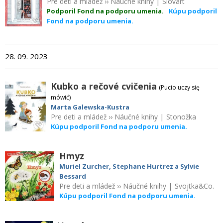
Pre deti a mládež
››
Náučné knihy
|
Slovart
Podporil Fond na podporu umenia.
Kúpu podporil
Fond na podporu umenia.
28. 09. 2023
Kubko a rečové cvičenia
(Pucio uczy się
mówić)
Marta Galewska-Kustra
Pre deti a mládež
››
Náučné knihy
|
Stonožka
Kúpu podporil Fond na podporu umenia.
Hmyz
Muriel Zurcher, Stephane Hurtrez a Sylvie
Bessard
Pre deti a mládež
››
Náučné knihy
|
Svojtka&Co.
Kúpu podporil Fond na podporu umenia.