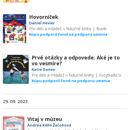
Hovorníček
Daniel Hevier
Pre deti a mládež
››
Náučné knihy
|
Buvik
Kúpu podporil Fond na podporu umenia.
Prvé otázky a odpovede: Aké je to
vo vesmíre?
Katie Danes
Pre deti a mládež
››
Náučné knihy
|
Svojtka&Co.
Kúpu podporil Fond na podporu umenia.
29. 09. 2023
Vitaj v múzeu
Andrea Kellö Žačoková