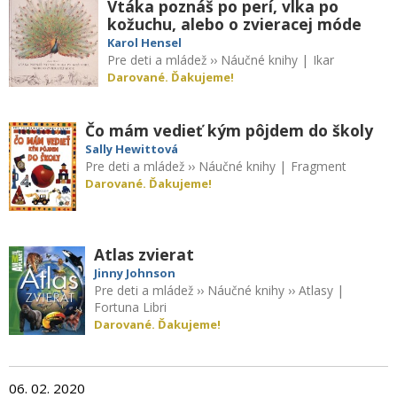
Vtáka poznáš po perí, vlka po
kožuchu, alebo o zvieracej móde
Karol Hensel
Pre deti a mládež
››
Náučné knihy
|
Ikar
Darované. Ďakujeme!
Čo mám vedieť kým pôjdem do školy
Sally Hewittová
Pre deti a mládež
››
Náučné knihy
|
Fragment
Darované. Ďakujeme!
Atlas zvierat
Jinny Johnson
Pre deti a mládež
››
Náučné knihy
››
Atlasy
|
Fortuna Libri
Darované. Ďakujeme!
06. 02. 2020