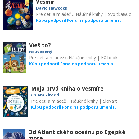
Vesmír
David Hawcock
Pre deti a mládež
››
Náučné knihy
|
Svojtka&Co.
Kúpu podporil Fond na podporu umenia.
Vieš to?
neuvedený
Pre deti a mládež
››
Náučné knihy
|
EX book
Kúpu podporil Fond na podporu umenia.
Moja prvá kniha o vesmíre
Chiara Piroddi
Pre deti a mládež
››
Náučné knihy
|
Slovart
Kúpu podporil Fond na podporu umenia.
Od Atlantického oceánu po Egejské
more