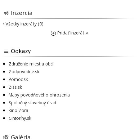
Inzercia
› Všetky inzeráty (0)
Pridať inzerát ››
Odkazy
Združenie miest a obcí
Zodpovedne.sk
Pomoc.sk
Ziss.sk
Mapy povodňového ohrozenia
Spoločný stavebný úrad
Kino Zora
Cintoríny.sk
Galéria