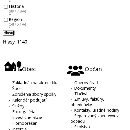
História
(89 / 7.8%)
Región
(58 / 5.1%)
Hlasuj
Hlasy: 1140
Obec
Občan
-
Základná charakteristika
-
Obecný úrad
-
Dokumenty
-
Šport
-
Tlačivá
-
Združenia zbory spolky
-
Zmluvy, faktúry,
-
Kalendár podujatí
objednávky
-
Služby
-
Kontakty, úradné hodiny
-
Foto galéria
-
Separovaný zber, vývoz
-
Investičné akcie
odpadu
-
Hornoorešan
-
Školstvo
-
Inzercia