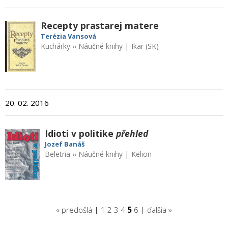
Recepty prastarej matere
Terézia Vansová
Kuchárky
››
Náučné knihy
|
Ikar (SK)
20. 02. 2016
Idioti v politike
přehled
Jozef Banáš
Beletria
››
Náučné knihy
|
Kelion
« predošlá
|
1
2
3
4
5
6
|
ďalšia »