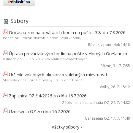
Súbory
Dočasná zmena otváracích hodín na pošte, 3.8. do 7.8.2026
Pondelok, utorok, štvrtok, piatok: 12:00 - 15:00,...
Rôzne
, v pondelok 14:18
Úprava prevádzkových hodín na pošte v Horných Orešanoch
V dňoch od 3.8. do 5.8. 2026 budú z prevádzkových...
Rôzne
, 31. 7. 7:55
Určenie volebných okrskov a volebných miestností
Starosta obce Horné Orešany určil v obci Horné...
Voľby
, 28. 7. 15:12
Zápisnica OZ č.4/2026 zo dňa 16.7.2026
Zápisnice zo zasadnutia OZ
, 24. 7. 14:02
Uznesenia OZ zo dňa 16.7.2026
Uznesenia OZ
, 17. 7. 11:49
Všetky súbory ›