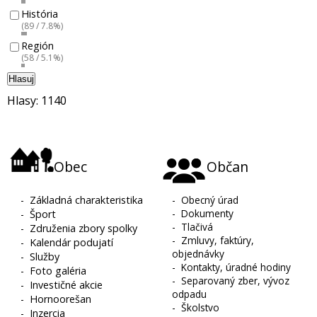
História
(89 / 7.8%)
Región
(58 / 5.1%)
Hlasuj
Hlasy: 1140
Obec
Občan
-
Základná charakteristika
-
Obecný úrad
-
Dokumenty
-
Šport
-
Tlačivá
-
Združenia zbory spolky
-
Zmluvy, faktúry,
-
Kalendár podujatí
objednávky
-
Služby
-
Kontakty, úradné hodiny
-
Foto galéria
-
Separovaný zber, vývoz
-
Investičné akcie
odpadu
-
Hornoorešan
-
Školstvo
-
Inzercia