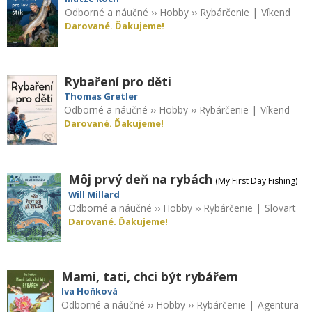
Odborné a náučné
››
Hobby
››
Rybárčenie
|
Víkend
Darované. Ďakujeme!
Rybaření pro děti
Thomas Gretler
Odborné a náučné
››
Hobby
››
Rybárčenie
|
Víkend
Darované. Ďakujeme!
Môj prvý deň na rybách
(My First Day Fishing)
Will Millard
Odborné a náučné
››
Hobby
››
Rybárčenie
|
Slovart
Darované. Ďakujeme!
Mami, tati, chci být rybářem
Iva Hoňková
Odborné a náučné
››
Hobby
››
Rybárčenie
|
Agentura