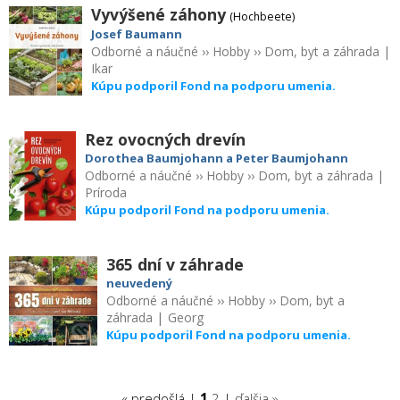
Vyvýšené záhony
(Hochbeete)
Josef Baumann
Odborné a náučné
››
Hobby
››
Dom, byt a záhrada
|
Ikar
Kúpu podporil Fond na podporu umenia.
Rez ovocných drevín
Dorothea Baumjohann a Peter Baumjohann
Odborné a náučné
››
Hobby
››
Dom, byt a záhrada
|
Príroda
Kúpu podporil Fond na podporu umenia.
365 dní v záhrade
neuvedený
Odborné a náučné
››
Hobby
››
Dom, byt a
záhrada
|
Georg
Kúpu podporil Fond na podporu umenia.
« predošlá |
1
2
|
ďalšia »