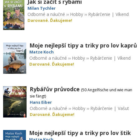
Jak si začít s rybami
Milan Tychler
Odborné a náučné
››
Hobby
››
Rybárčenie
|
Víkend
Darované. Ďakujeme!
Moje nejlepší tipy a triky pro lov kaprů
Matze Koch
Odborné a náučné
››
Hobby
››
Rybárčenie
|
Víkend
Darované. Ďakujeme!
Rybářův průvodce
(50 Angelfische und wie man
sie fängt)
Hans Eiber
Odborné a náučné
››
Hobby
››
Rybárčenie
|
Vašut
Darované. Ďakujeme!
Moje nejlepší tipy a triky pro lov štik
Matze Koch