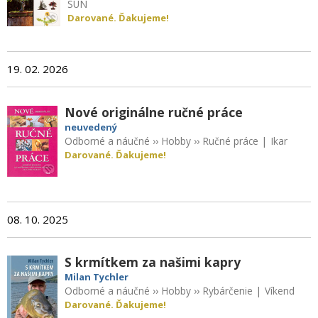
SUN
Darované. Ďakujeme!
19. 02. 2026
Nové originálne ručné práce
neuvedený
Odborné a náučné
››
Hobby
››
Ručné práce
|
Ikar
Darované. Ďakujeme!
08. 10. 2025
S krmítkem za našimi kapry
Milan Tychler
Odborné a náučné
››
Hobby
››
Rybárčenie
|
Víkend
Darované. Ďakujeme!