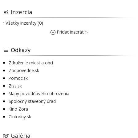
Inzercia
› Všetky inzeráty (0)
Pridať inzerát ››
Odkazy
Združenie miest a obcí
Zodpovedne.sk
Pomoc.sk
Ziss.sk
Mapy povodňového ohrozenia
Spoločný stavebný úrad
Kino Zora
Cintoríny.sk
Galéria