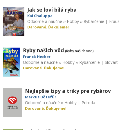
Jak se loví bílá ryba
Kai Chaluppa
Odborné a náučné
››
Hobby
››
Rybárčenie
|
Fraus
Darované. Ďakujeme!
Ryby našich vôd
(Ryby našich vod)
Franck Hecker
Odborné a náučné
››
Hobby
››
Rybárčenie
|
Slovart
Darované. Ďakujeme!
Najlepšie tipy a triky pre rybárov
Markus Bötefür
Odborné a náučné
››
Hobby
|
Príroda
Darované. Ďakujeme!