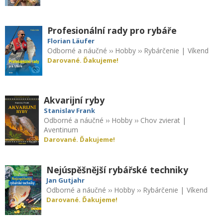
Profesionální rady pro rybáře
Florian Läufer
Odborné a náučné
››
Hobby
››
Rybárčenie
|
Víkend
Darované. Ďakujeme!
Akvarijní ryby
Stanislav Frank
Odborné a náučné
››
Hobby
››
Chov zvierat
|
Aventinum
Darované. Ďakujeme!
Nejúspěšnější rybářské techniky
Jan Gutjahr
Odborné a náučné
››
Hobby
››
Rybárčenie
|
Víkend
Darované. Ďakujeme!