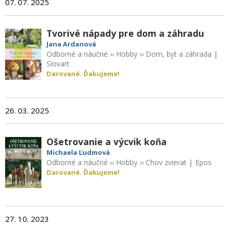
07. 07. 2025
Tvorivé nápady pre dom a záhradu
Jana Ardanová
Odborné a náučné
››
Hobby
››
Dom, byt a záhrada
|
Slovart
Darované. Ďakujeme!
26. 03. 2025
Ošetrovanie a výcvik koňa
Michaela Ľudmová
Odborné a náučné
››
Hobby
››
Chov zvierat
|
Epos
Darované. Ďakujeme!
27. 10. 2023