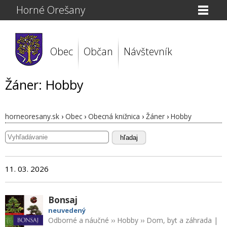
Horné Orešany
Obec
Občan
Návštevník
Žáner: Hobby
horneoresany.sk
›
Obec
›
Obecná knižnica
›
Žáner
›
Hobby
hľadaj
11. 03. 2026
Bonsaj
neuvedený
Odborné a náučné
››
Hobby
››
Dom, byt a záhrada
|