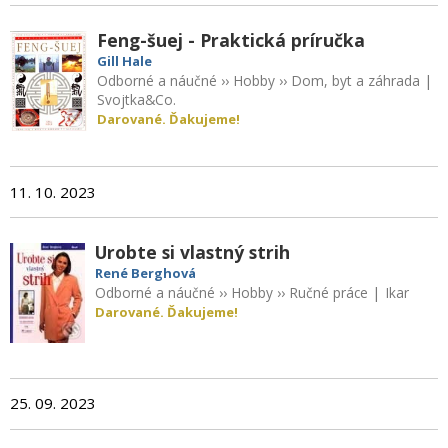
Feng-šuej - Praktická príručka
Gill Hale
Odborné a náučné
››
Hobby
››
Dom, byt a záhrada
|
Svojtka&Co.
Darované. Ďakujeme!
11. 10. 2023
Urobte si vlastný strih
René Berghová
Odborné a náučné
››
Hobby
››
Ručné práce
|
Ikar
Darované. Ďakujeme!
25. 09. 2023