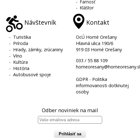
-
Farnosť
-
Kláštor
Návštevník
Kontakt
-
Turistika
OcÚ Horné Orešany
-
Príroda
Hlavná ulica 190/6
-
Hrady, zámky, zrúcaniny
919 03 Horné Orešany
-
Víno
033 / 55 88 109
-
Kultúra
horneoresany@horneoresany.s
-
História
-
Autobusové spoje
GDPR - Politika
informovanosti dotknutej
osoby
Odber noviniek na mail
Prihlásiť sa