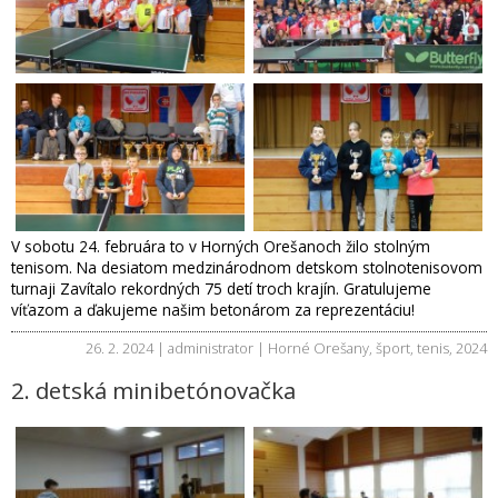
V sobotu 24. februára to v Horných Orešanoch žilo stolným
tenisom. Na desiatom medzinárodnom detskom stolnotenisovom
turnaji Zavítalo rekordných 75 detí troch krajín. Gratulujeme
víťazom a ďakujeme našim betonárom za reprezentáciu!
26. 2. 2024 | administrator |
Horné Orešany
,
šport
,
tenis
,
2024
2. detská minibetónovačka