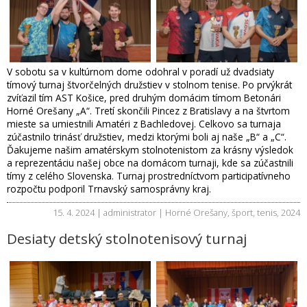
V sobotu sa v kultúrnom dome odohral v poradí už dvadsiaty
tímový turnaj štvorčelných družstiev v stolnom tenise. Po prvýkrát
zvíťazil tím AST Košice, pred druhým domácim tímom Betonári
Horné Orešany „A“. Tretí skončili Pincez z Bratislavy a na štvrtom
mieste sa umiestnili Amatéri z Bachledovej. Celkovo sa turnaja
zúčastnilo trinásť družstiev, medzi ktorými boli aj naše „B“ a „C“.
Ďakujeme našim amatérskym stolnotenistom za krásny výsledok
a reprezentáciu našej obce na domácom turnaji, kde sa zúčastnili
tímy z celého Slovenska. Turnaj prostredníctvom participatívneho
rozpočtu podporil Trnavský samosprávny kraj.
15. 4. 2024 | administrator |
Horné Orešany
,
šport
,
tenis
,
2024
Desiaty detský stolnotenisový turnaj