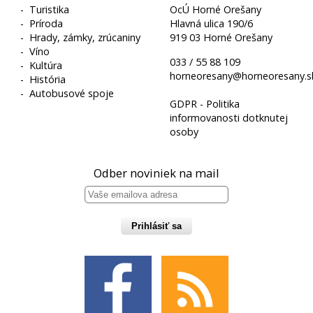
-
Turistika
OcÚ Horné Orešany
-
Príroda
Hlavná ulica 190/6
-
Hrady, zámky, zrúcaniny
919 03 Horné Orešany
-
Víno
033 / 55 88 109
-
Kultúra
horneoresany@horneoresany.s
-
História
-
Autobusové spoje
GDPR - Politika
informovanosti dotknutej
osoby
Odber noviniek na mail
Prihlásiť sa