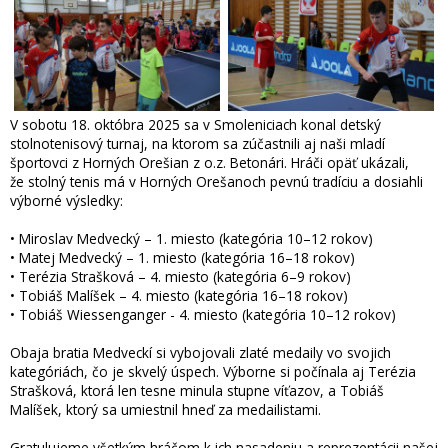
V sobotu 18. októbra 2025 sa v Smoleniciach konal detský
stolnotenisový turnaj, na ktorom sa zúčastnili aj naši mladí
športovci z Horných Orešian z o.z. Betonári. Hráči opäť ukázali,
že stolný tenis má v Horných Orešanoch pevnú tradíciu a dosiahli
výborné výsledky:
• Miroslav Medvecký – 1. miesto (kategória 10–12 rokov)
• Matej Medvecký – 1. miesto (kategória 16–18 rokov)
• Terézia Strašková – 4. miesto (kategória 6–9 rokov)
• Tobiáš Malíšek – 4. miesto (kategória 16–18 rokov)
• Tobiáš Wiessenganger - 4. miesto (kategória 10–12 rokov)
Obaja bratia Medveckí si vybojovali zlaté medaily vo svojich
kategóriách, čo je skvelý úspech. Výborne si počínala aj Terézia
Strašková, ktorá len tesne minula stupne víťazov, a Tobiáš
Malíšek, ktorý sa umiestnil hneď za medailistami.
Gratulujeme všetkým hráčom k ich nasadeniu a reprezentácii našej