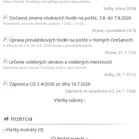
Obec Horné Orešany zverejňuje počet obyvateľov...
Voľby
, včera 20:04
Dočasná zmena otváracích hodín na pošte, 3.8. do 7.8.2026
Pondelok, utorok, štvrtok, piatok: 12:00 - 15:00,...
Rôzne
, v pondelok 14:18
Úprava prevádzkových hodín na pošte v Horných Orešanoch
V dňoch od 3.8. do 5.8. 2026 budú z prevádzkových...
Rôzne
, 31. 7. 7:55
Určenie volebných okrskov a volebných miestností
Starosta obce Horné Orešany určil v obci Horné...
Voľby
, 28. 7. 15:12
Zápisnica OZ č.4/2026 zo dňa 16.7.2026
Zápisnice zo zasadnutia OZ
, 24. 7. 14:02
Všetky súbory ›
Inzercia
› Všetky inzeráty (0)
Pridať inzerát ››