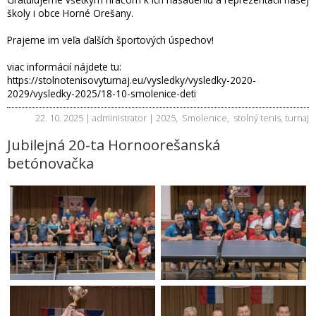
školy i obce Horné Orešany.
Prajeme im veľa ďalších športových úspechov!
viac informácií nájdete tu:
https://stolnotenisovyturnaj.eu/vysledky/vysledky-2020-
2029/vysledky-2025/18-10-smolenice-deti
22. 10. 2025 | administrator |
2025
,
Smolenice
,
stolný tenis
,
turnaj
Jubilejná 20-ta Hornoorešanská
betónovačka