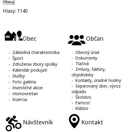
Hlasuj
Hlasy: 1140
Obec
Občan
-
Základná charakteristika
-
Obecný úrad
-
Dokumenty
-
Šport
-
Tlačivá
-
Združenia zbory spolky
-
Zmluvy, faktúry,
-
Kalendár podujatí
objednávky
-
Služby
-
Kontakty, úradné hodiny
-
Foto galéria
-
Separovaný zber, vývoz
-
Investičné akcie
odpadu
-
Hornoorešan
-
Školstvo
-
Inzercia
-
Farnosť
-
Kláštor
Návštevník
Kontakt