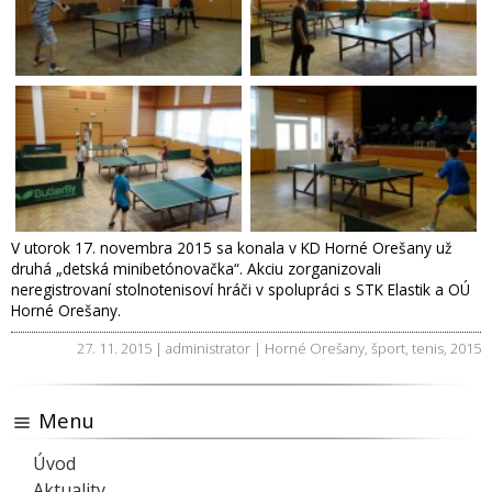
V utorok 17. novembra 2015 sa konala v KD Horné Orešany už
druhá „detská minibetónovačka“. Akciu zorganizovali
neregistrovaní stolnotenisoví hráči v spolupráci s STK Elastik a OÚ
Horné Orešany.
27. 11. 2015 | administrator |
Horné Orešany
,
šport
,
tenis
,
2015
Menu
Úvod
Aktuality