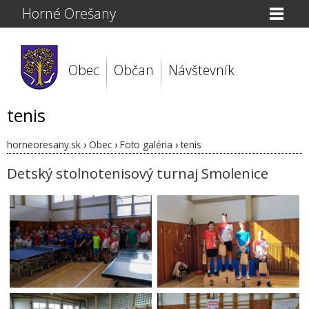
Horné Orešany
Obec
Občan
Návštevník
tenis
horneoresany.sk
›
Obec
›
Foto galéria
›
tenis
Detský stolnotenisový turnaj Smolenice