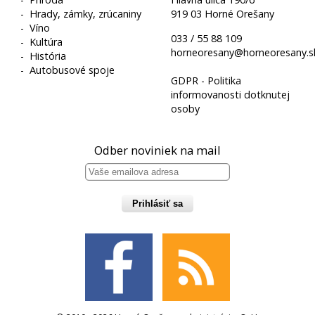
-
Hrady, zámky, zrúcaniny
919 03 Horné Orešany
-
Víno
033 / 55 88 109
-
Kultúra
horneoresany@horneoresany.s
-
História
-
Autobusové spoje
GDPR - Politika
informovanosti dotknutej
osoby
Odber noviniek na mail
Prihlásiť sa