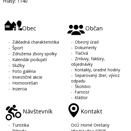
Hlasy: 1140
Obec
Občan
-
Základná charakteristika
-
Obecný úrad
-
Dokumenty
-
Šport
-
Tlačivá
-
Združenia zbory spolky
-
Zmluvy, faktúry,
-
Kalendár podujatí
objednávky
-
Služby
-
Kontakty, úradné hodiny
-
Foto galéria
-
Separovaný zber, vývoz
-
Investičné akcie
odpadu
-
Hornoorešan
-
Školstvo
-
Inzercia
-
Farnosť
-
Kláštor
Návštevník
Kontakt
-
Turistika
OcÚ Horné Orešany
-
Príroda
Hlavná ulica 190/6