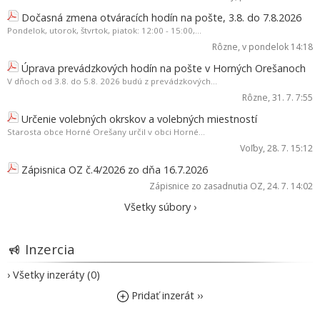
Dočasná zmena otváracích hodín na pošte, 3.8. do 7.8.2026
Pondelok, utorok, štvrtok, piatok: 12:00 - 15:00,...
Rôzne
, v pondelok 14:18
Úprava prevádzkových hodín na pošte v Horných Orešanoch
V dňoch od 3.8. do 5.8. 2026 budú z prevádzkových...
Rôzne
, 31. 7. 7:55
Určenie volebných okrskov a volebných miestností
Starosta obce Horné Orešany určil v obci Horné...
Voľby
, 28. 7. 15:12
Zápisnica OZ č.4/2026 zo dňa 16.7.2026
Zápisnice zo zasadnutia OZ
, 24. 7. 14:02
Všetky súbory ›
Inzercia
› Všetky inzeráty (0)
Pridať inzerát ››