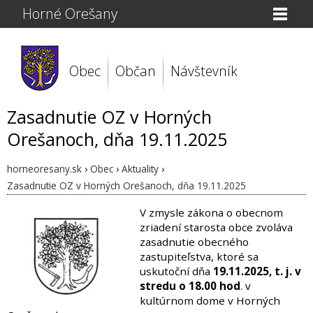
Horné Orešany
Obec
Občan
Návštevník
Zasadnutie OZ v Horných
Orešanoch, dňa 19.11.2025
horneoresany.sk
›
Obec
›
Aktuality
›
Zasadnutie OZ v Horných Orešanoch, dňa 19.11.2025
V zmysle zákona o obecnom
zriadení starosta obce zvoláva
zasadnutie obecného
zastupiteľstva, ktoré sa
uskutoční dňa
19.11.2025, t. j. v
stredu o 18.00 hod
. v
kultúrnom dome v Horných