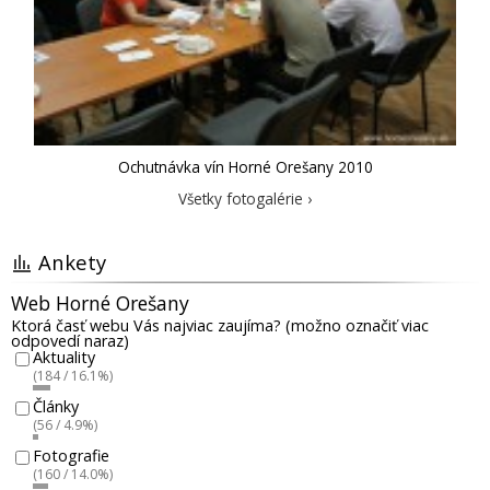
Ochutnávka vín Horné Orešany 2010
Všetky fotogalérie ›
Ankety
Web Horné Orešany
Ktorá časť webu Vás najviac zaujíma? (možno označiť viac
odpovedí naraz)
Aktuality
(184 / 16.1%)
Články
(56 / 4.9%)
Fotografie
(160 / 14.0%)