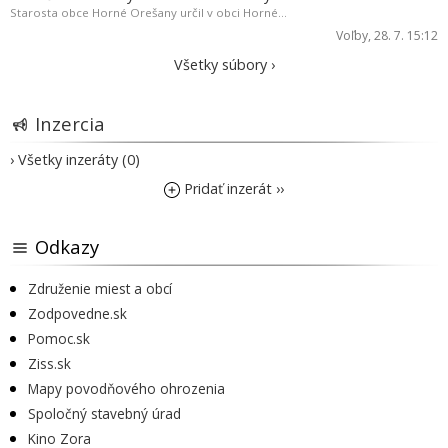
Starosta obce Horné Orešany určil v obci Horné...
Voľby
, 28. 7. 15:12
Všetky súbory ›
Inzercia
› Všetky inzeráty (0)
Pridať inzerát ››
Odkazy
Združenie miest a obcí
Zodpovedne.sk
Pomoc.sk
Ziss.sk
Mapy povodňového ohrozenia
Spoločný stavebný úrad
Kino Zora