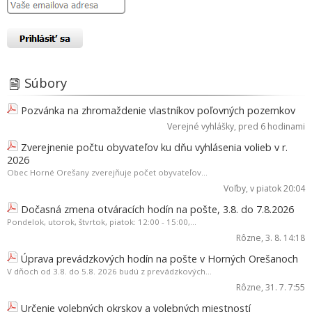
Súbory
Pozvánka na zhromaždenie vlastníkov poľovných pozemkov
Verejné vyhlášky
, pred 6 hodinami
Zverejnenie počtu obyvateľov ku dňu vyhlásenia volieb v r.
2026
Obec Horné Orešany zverejňuje počet obyvateľov...
Voľby
, v piatok 20:04
Dočasná zmena otváracích hodín na pošte, 3.8. do 7.8.2026
Pondelok, utorok, štvrtok, piatok: 12:00 - 15:00,...
Rôzne
, 3. 8. 14:18
Úprava prevádzkových hodín na pošte v Horných Orešanoch
V dňoch od 3.8. do 5.8. 2026 budú z prevádzkových...
Rôzne
, 31. 7. 7:55
Určenie volebných okrskov a volebných miestností