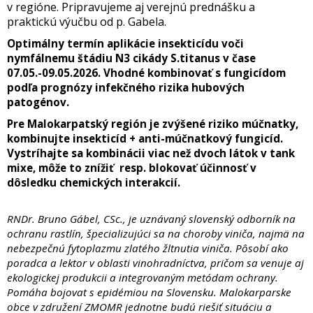
v regióne. Pripravujeme aj verejnú prednášku a
praktickú výučbu od p. Gabela.
Optimálny termín aplikácie insekticídu voči
nymfálnemu štádiu N3 cikády S.titanus v čase
07.05.-09.05.2026. Vhodné kombinovať s fungicídom
podľa prognózy infekčného rizika hubových
patogénov.
Pre Malokarpatský región je zvýšené riziko múčnatky,
kombinujte insekticíd + anti-múčnatkový fungicíd.
Vystríhajte sa kombinácii viac než dvoch látok v tank
mixe, môže to znížiť resp. blokovať účinnosť v
dôsledku chemických interakcií.
RNDr. Bruno Gábel, CSc., je uznávaný slovenský odborník na
ochranu rastlín, špecializujúci sa na choroby viniča, najmä na
nebezpečnú fytoplazmu zlatého žltnutia viniča. Pôsobí ako
poradca a lektor v oblasti vinohradníctva, pričom sa venuje aj
ekologickej produkcii a integrovaným metódam ochrany.
Pomáha bojovat s epidémiou na Slovensku. Malokarparske
obce v združení ZMOMR jednotne budú riešiť situáciu a