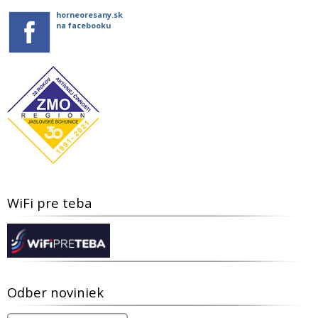
horneoresany.sk
na facebooku
WiFi pre teba
Odber noviniek