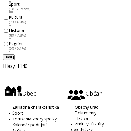
Šport
(181 / 15.9%)
Kultúra
(73 / 6.4%)
História
(89 / 7.8%)
Región
(58 / 5.1%)
Hlasuj
Hlasy: 1140
Obec
Občan
-
Základná charakteristika
-
Obecný úrad
-
Dokumenty
-
Šport
-
Tlačivá
-
Združenia zbory spolky
-
Zmluvy, faktúry,
-
Kalendár podujatí
objednávky
-
Služby