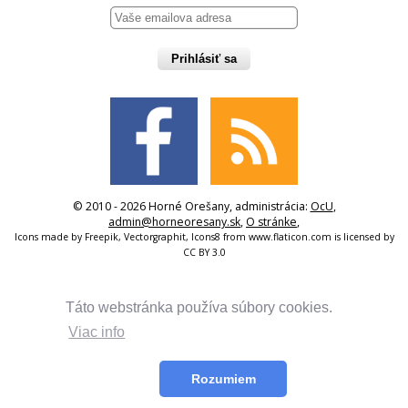
Prihlásiť sa
© 2010 - 2026 Horné Orešany, administrácia:
OcU
,
admin@horneoresany.sk
,
O stránke
,
Icons made by
Freepik
,
Vectorgraphit
,
Icons8
from
www.flaticon.com
is licensed by
CC BY 3.0
Táto webstránka používa súbory cookies.
Viac info
Rozumiem