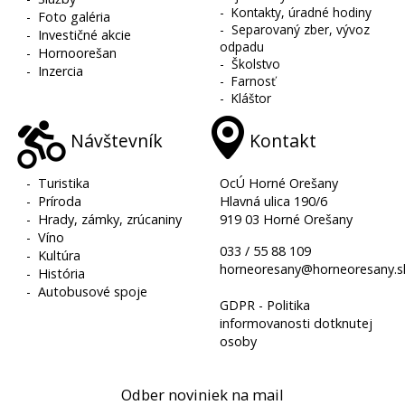
-
Kontakty, úradné hodiny
-
Foto galéria
-
Separovaný zber, vývoz
-
Investičné akcie
odpadu
-
Hornoorešan
-
Školstvo
-
Inzercia
-
Farnosť
-
Kláštor
Návštevník
Kontakt
-
Turistika
OcÚ Horné Orešany
-
Príroda
Hlavná ulica 190/6
-
Hrady, zámky, zrúcaniny
919 03 Horné Orešany
-
Víno
033 / 55 88 109
-
Kultúra
horneoresany@horneoresany.s
-
História
-
Autobusové spoje
GDPR - Politika
informovanosti dotknutej
osoby
Odber noviniek na mail