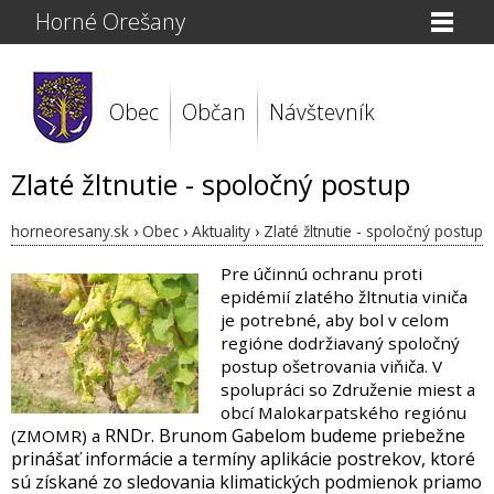
Horné Orešany
Obec
Občan
Návštevník
Zlaté žltnutie - spoločný postup
horneoresany.sk
›
Obec
›
Aktuality
›
Zlaté žltnutie - spoločný postup
Pre účinnú ochranu proti
epidémií zlatého žltnutia viniča
je potrebné, aby bol v celom
regióne dodržiavaný spoločný
postup ošetrovania viňiča. V
spolupráci so Združenie miest a
obcí Malokarpatského regiónu
RNDr. Brunom Gabelom budeme priebežne
(ZMOMR) a
prinášať informácie a termíny aplikácie postrekov, ktoré
sú získané zo sledovania klimatických podmienok priamo