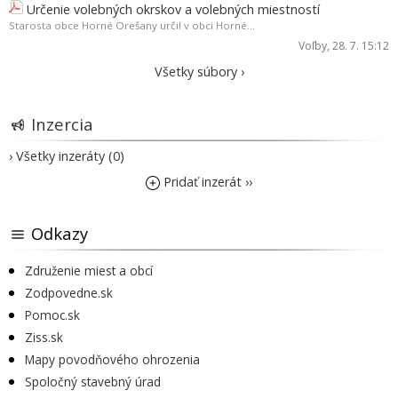
Určenie volebných okrskov a volebných miestností
Starosta obce Horné Orešany určil v obci Horné...
Voľby
, 28. 7. 15:12
Všetky súbory ›
Inzercia
› Všetky inzeráty (0)
Pridať inzerát ››
Odkazy
Združenie miest a obcí
Zodpovedne.sk
Pomoc.sk
Ziss.sk
Mapy povodňového ohrozenia
Spoločný stavebný úrad