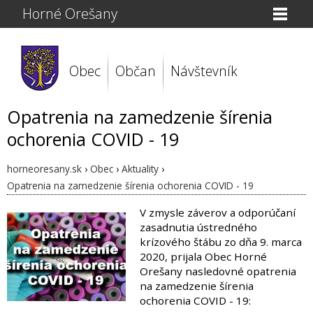
Horné Orešany
Obec
Občan
Návštevník
Opatrenia na zamedzenie šírenia
ochorenia COVID - 19
horneoresany.sk
›
Obec
›
Aktuality
›
Opatrenia na zamedzenie šírenia ochorenia COVID - 19
V zmysle záverov a odporúčaní
zasadnutia ústredného
krízového štábu zo dňa 9. marca
2020, prijala Obec Horné
Orešany nasledovné opatrenia
na zamedzenie šírenia
ochorenia COVID - 19: