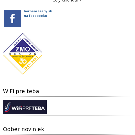
horneoresany.sk
na facebooku
WiFi pre teba
Odber noviniek