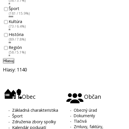
(58 / 5.1%)
Šport
(181 / 15.9%)
Kultúra
(73 / 6.4%)
História
(89 / 7.8%)
Región
(58 / 5.1%)
Hlasuj
Hlasy: 1140
Obec
Občan
-
Základná charakteristika
-
Obecný úrad
-
Dokumenty
-
Šport
-
Tlačivá
-
Združenia zbory spolky
-
Zmluvy, faktúry,
-
Kalendár podujatí