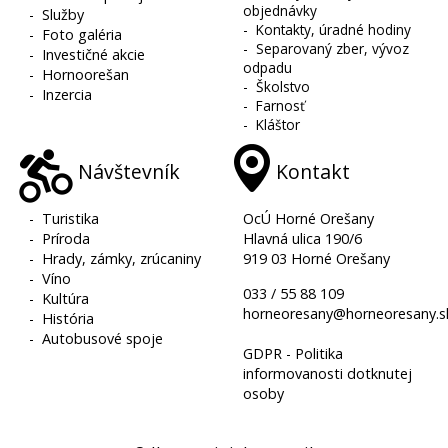
objednávky
-
Služby
-
Kontakty, úradné hodiny
-
Foto galéria
-
Separovaný zber, vývoz
-
Investičné akcie
odpadu
-
Hornoorešan
-
Školstvo
-
Inzercia
-
Farnosť
-
Kláštor
Návštevník
Kontakt
-
Turistika
OcÚ Horné Orešany
-
Príroda
Hlavná ulica 190/6
-
Hrady, zámky, zrúcaniny
919 03 Horné Orešany
-
Víno
033 / 55 88 109
-
Kultúra
horneoresany@horneoresany.s
-
História
-
Autobusové spoje
GDPR - Politika
informovanosti dotknutej
osoby