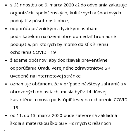
s účinnosťou od 9. marca 2020 až do odvolania zakazuje
organizáciu spoločenských, kultúrnych a športových
podujatí v pôsobnosti obce,
odporúča právnickým a fyzickým osobám -
podnikateľom na území obce obmedziť hromadné
podujatia, pri ktorých by mohlo dôjsť k šíreniu
ochorenia COVID - 19
žiadame občanov, aby dodržiavali preventívne
odporúčania Úradu verejného zdravotníctva SR
uvedené na internetovej stránke
oznamuje občanom, že v prípade návštevy zahraničia v
ohrozených oblastiach, musia byť v 14 dňovej
karanténe a musia podstúpiť testy na ochorenie COVID
- 19
od 11. do 13. marca 2020 bude zatvorená Základná
škola s materskou školou v Horných Orešanoch