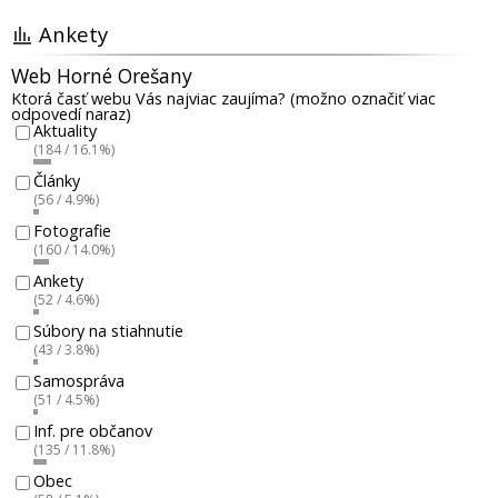
Ankety
Web Horné Orešany
Ktorá časť webu Vás najviac zaujíma? (možno označiť viac
odpovedí naraz)
Aktuality
(184 / 16.1%)
Články
(56 / 4.9%)
Fotografie
(160 / 14.0%)
Ankety
(52 / 4.6%)
Súbory na stiahnutie
(43 / 3.8%)
Samospráva
(51 / 4.5%)
Inf. pre občanov
(135 / 11.8%)
Obec