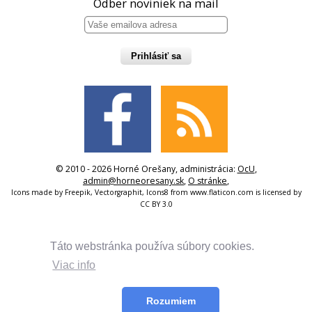
Odber noviniek na mail
Prihlásiť sa
© 2010 - 2026 Horné Orešany, administrácia:
OcU
,
admin@horneoresany.sk
,
O stránke
,
Icons made by
Freepik
,
Vectorgraphit
,
Icons8
from
www.flaticon.com
is licensed by
CC BY 3.0
Táto webstránka používa súbory cookies.
Viac info
Rozumiem