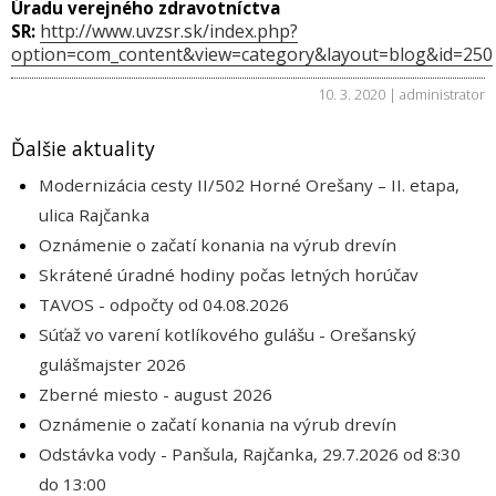
Úradu verejného zdravotníctva
http://www.uvzsr.sk/index.php?
SR:
option=com_content&view=category&layout=blog&id=250
10. 3. 2020 | administrator
Ďalšie aktuality
Modernizácia cesty II/502 Horné Orešany – II. etapa,
ulica Rajčanka
Oznámenie o začatí konania na výrub drevín
Skrátené úradné hodiny počas letných horúčav
TAVOS - odpočty od 04.08.2026
Súťaž vo varení kotlíkového gulášu - Orešanský
gulášmajster 2026
Zberné miesto - august 2026
Oznámenie o začatí konania na výrub drevín
Odstávka vody - Panšula, Rajčanka, 29.7.2026 od 8:30
do 13:00