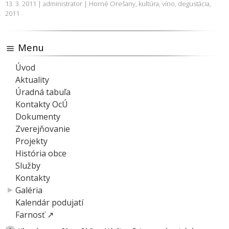
13. 3. 2011 | administrator |
Horné Orešany
,
kultúra
,
víno
,
degustácia
,
2011
Menu
Úvod
Aktuality
Úradná tabuľa
Kontakty OcÚ
Dokumenty
Zverejňovanie
Projekty
História obce
Služby
Kontakty
Galéria
Kalendár podujatí
Farnosť ↗