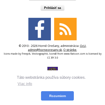
Prihlásiť sa
© 2010 - 2026 Horné Orešany, administrácia:
OcU
,
admin@horneoresany.sk
,
O stránke
,
Icons made by
Freepik
,
Vectorgraphit
,
Icons8
from
www.flaticon.com
is licensed by
CC BY 3.0
Táto webstránka používa súbory cookies.
Viac info
Rozumiem