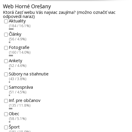
Web Horné Orešany
Ktorá časť webu Vás najviac zaujíma? (možno označiť viac
odpovedí naraz)
Aktuality
(184 / 16.1%)
Články
(56 / 4.9%)
Fotografie
(160 / 14.0%)
Ankety
(52 / 4.6%)
Súbory na stiahnutie
(43 / 3.8%)
Samospráva
(51 / 4.5%)
Inf. pre občanov
(135 / 11.8%)
Obec
(58 / 5.1%)
Šport
(181 / 15.9%)