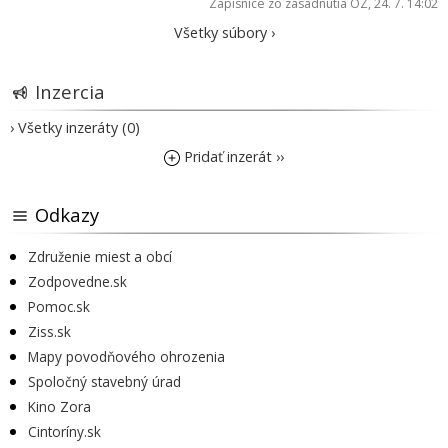
Zápisnice zo zasadnutia OZ
, 24. 7. 14:02
Všetky súbory ›
Inzercia
› Všetky inzeráty (0)
Pridať inzerát ››
Odkazy
Združenie miest a obcí
Zodpovedne.sk
Pomoc.sk
Ziss.sk
Mapy povodňového ohrozenia
Spoločný stavebný úrad
Kino Zora
Cintoríny.sk