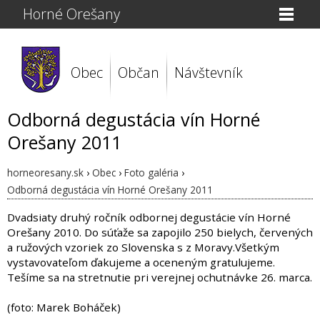
Horné Orešany
Obec
Občan
Návštevník
Odborná degustácia vín Horné
Orešany 2011
horneoresany.sk
›
Obec
›
Foto galéria
›
Odborná degustácia vín Horné Orešany 2011
Dvadsiaty druhý ročník odbornej degustácie vín Horné
Orešany 2010. Do súťaže sa zapojilo 250 bielych, červených
a ružových vzoriek zo Slovenska s z Moravy.Všetkým
vystavovateľom ďakujeme a oceneným gratulujeme.
Tešíme sa na stretnutie pri verejnej ochutnávke 26. marca.
(foto: Marek Boháček)