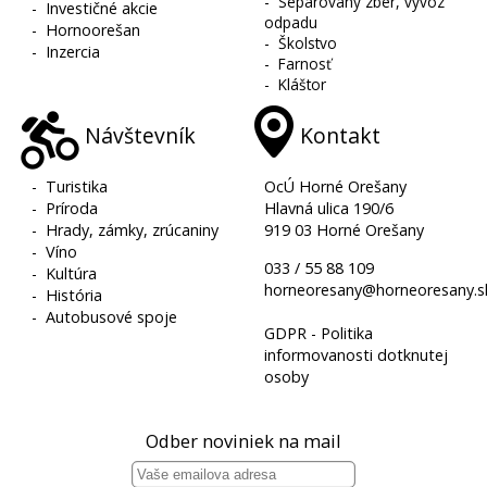
-
Separovaný zber, vývoz
-
Investičné akcie
odpadu
-
Hornoorešan
-
Školstvo
-
Inzercia
-
Farnosť
-
Kláštor
Návštevník
Kontakt
-
Turistika
OcÚ Horné Orešany
-
Príroda
Hlavná ulica 190/6
-
Hrady, zámky, zrúcaniny
919 03 Horné Orešany
-
Víno
033 / 55 88 109
-
Kultúra
horneoresany@horneoresany.s
-
História
-
Autobusové spoje
GDPR - Politika
informovanosti dotknutej
osoby
Odber noviniek na mail