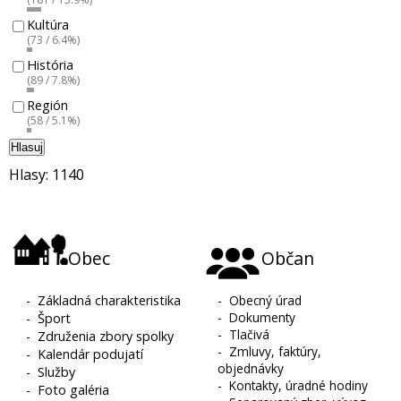
Kultúra
(73 / 6.4%)
História
(89 / 7.8%)
Región
(58 / 5.1%)
Hlasuj
Hlasy: 1140
Obec
Občan
-
Základná charakteristika
-
Obecný úrad
-
Dokumenty
-
Šport
-
Tlačivá
-
Združenia zbory spolky
-
Zmluvy, faktúry,
-
Kalendár podujatí
objednávky
-
Služby
-
Kontakty, úradné hodiny
-
Foto galéria