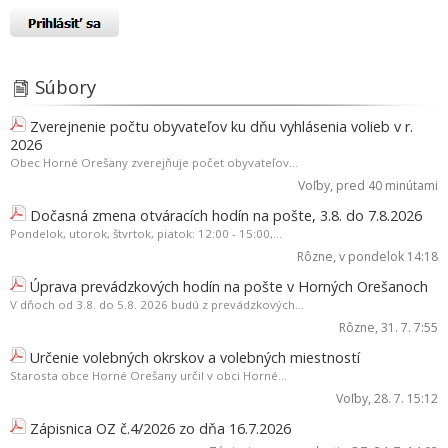
Súbory
Zverejnenie počtu obyvateľov ku dňu vyhlásenia volieb v r.
2026
Obec Horné Orešany zverejňuje počet obyvateľov...
Voľby
, pred 40 minútami
Dočasná zmena otváracích hodín na pošte, 3.8. do 7.8.2026
Pondelok, utorok, štvrtok, piatok: 12:00 - 15:00,...
Rôzne
, v pondelok 14:18
Úprava prevádzkových hodín na pošte v Horných Orešanoch
V dňoch od 3.8. do 5.8. 2026 budú z prevádzkových...
Rôzne
, 31. 7. 7:55
Určenie volebných okrskov a volebných miestností
Starosta obce Horné Orešany určil v obci Horné...
Voľby
, 28. 7. 15:12
Zápisnica OZ č.4/2026 zo dňa 16.7.2026