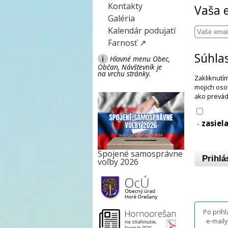
Kontakty
Vaša 
Galéria
Kalendár podujatí
Farnosť ↗
Súhla
i
Hlavné menu Obec,
Občan, Návštevník je
na vrchu stránky.
Zakliknutí
mojich oso
ako prevád
-
zasiel
Spojené samosprávne
Prihlá
voľby 2026
Po prihl
e-maily