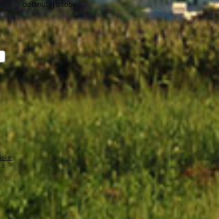
dotknutej osoby
ánke
,
.0