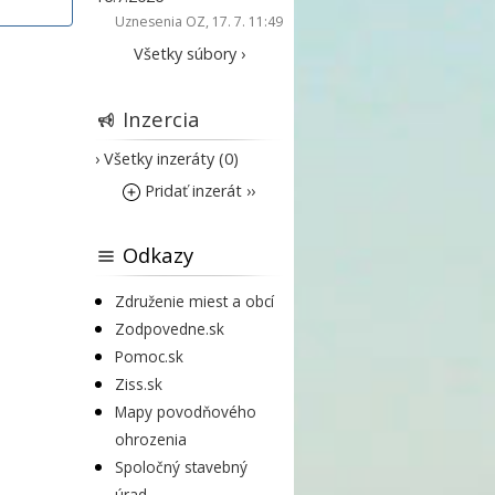
Uznesenia OZ
, 17. 7. 11:49
Všetky súbory ›
Inzercia
› Všetky inzeráty (0)
Pridať inzerát ››
Odkazy
Združenie miest a obcí
Zodpovedne.sk
Pomoc.sk
Ziss.sk
Mapy povodňového
ohrozenia
Spoločný stavebný
úrad