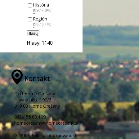
História
(89 / 7.8%)
Región
(58 / 5.1%)
Hlasuj
Hlasy: 1140
Kontakt
OcÚ Horné Orešany
Hlavná ulica 190/6
919 03 Horné Orešany
033 / 55 88 109
horneoresany@horneoresany.sk
GDPR - Politika informovanosti