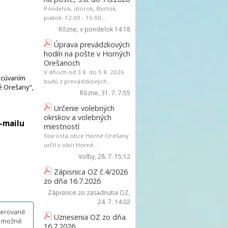
Pondelok, utorok, štvrtok,
piatok: 12:00 - 15:00,...
Rôzne
, v pondelok 14:18
Úprava prevádzkových
hodín na pošte v Horných
Orešanoch
V dňoch od 3.8. do 5.8. 2026
racúvaním
budú z prevádzkových...
é Orešany",
Rôzne
, 31. 7. 7:55
Určenie volebných
okrskov a volebných
-mailu
miestností
Starosta obce Horné Orešany
určil v obci Horné...
Voľby
, 28. 7. 15:12
Zápisnica OZ č.4/2026
zo dňa 16.7.2026
Zápisnice zo zasadnutia OZ
,
24. 7. 14:02
enerované
Uznesenia OZ zo dňa
je možné
16.7.2026