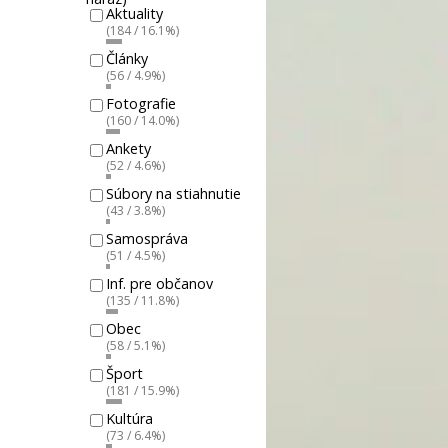
Aktuality
(184 / 16.1%)
Články
(56 / 4.9%)
Fotografie
(160 / 14.0%)
Ankety
(52 / 4.6%)
Súbory na stiahnutie
(43 / 3.8%)
Samospráva
(51 / 4.5%)
Inf. pre občanov
(135 / 11.8%)
Obec
(58 / 5.1%)
Šport
(181 / 15.9%)
Kultúra
(73 / 6.4%)