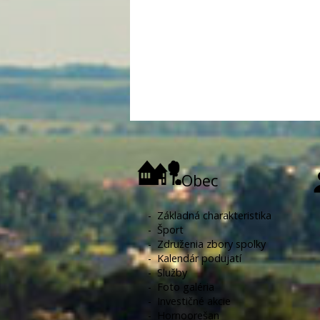
Obec
-
Základná charakteristika
-
Šport
-
Združenia zbory spolky
-
Kalendár podujatí
-
Služby
-
Foto galéria
-
Investičné akcie
-
Hornoorešan