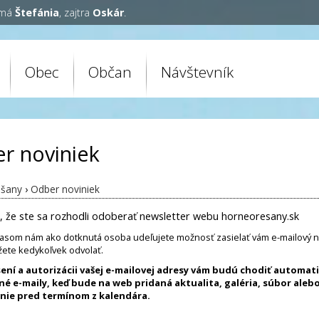
 má
Štefánia
, zajtra
Oskár
.
Obec
Občan
Návštevník
r noviniek
ešany
›
Odber noviniek
 že ste sa rozhodli odoberať newsletter webu horneoresany.sk
asom nám ako dotknutá osoba udeľujete možnosť zasielať vám e-mailový n
ete kedykoľvek odvolať.
sení a autorizácii vašej e-mailovej adresy vám budú chodiť automat
é e-maily, keď bude na web pridaná aktualita, galéria, súbor aleb
ie pred termínom z kalendára.