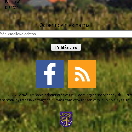
-
Farnosť
-
Kláštor
Odber noviniek na mail
Prihlásiť sa
10 - 2026 Horné Orešany, administrácia:
OcU
,
admin@horneoresany.sk
,
O str
cons made by
Freepik
,
Vectorgraphit
,
Icons8
from
www.flaticon.com
is licensed by
CC BY 3