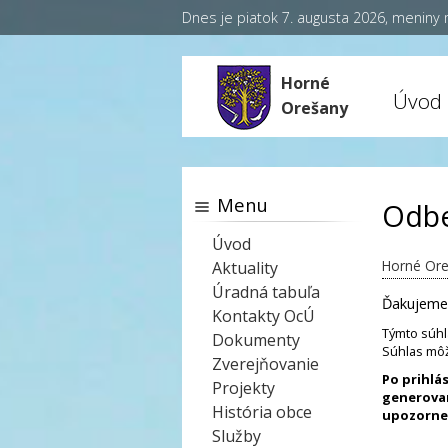
Dnes je piatok 7. augusta 2026, meniny
Horné
Úvod
Orešany
Menu
Odbe
Úvod
Horné Or
Aktuality
Úradná tabuľa
Ďakujeme,
Kontakty OcÚ
Týmto súhl
Dokumenty
Súhlas môž
Zverejňovanie
Po prihlá
Projekty
generovan
História obce
upozornen
Služby