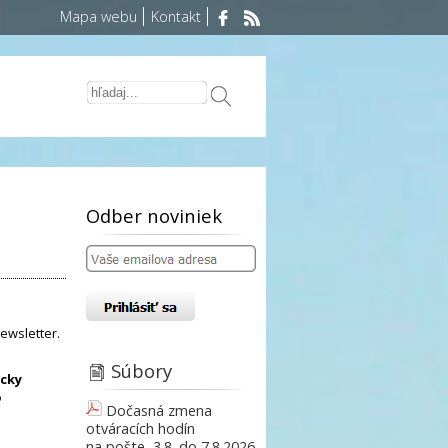
Mapa webu
Kontakt
Odber noviniek
ewsletter.
Súbory
icky
o
Dočasná zmena
otváracích hodín
na pošte, 3.8. do 7.8.2026