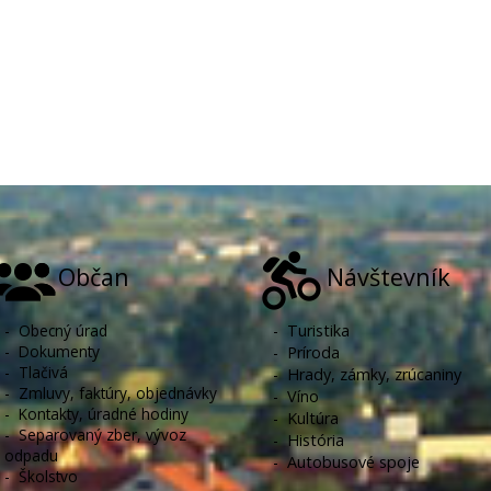
Občan
Návštevník
-
Obecný úrad
-
Turistika
-
Dokumenty
-
Príroda
-
Tlačivá
-
Hrady, zámky, zrúcaniny
-
Zmluvy, faktúry, objednávky
-
Víno
-
Kontakty, úradné hodiny
-
Kultúra
-
Separovaný zber, vývoz
-
História
odpadu
-
Autobusové spoje
-
Školstvo