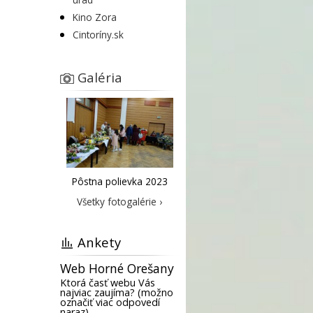
Kino Zora
Cintoríny.sk
Galéria
Pôstna polievka 2023
Všetky fotogalérie ›
Ankety
Web Horné Orešany
Ktorá časť webu Vás
najviac zaujíma? (možno
označiť viac odpovedí
naraz)