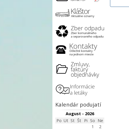
Kalendár podujatí
August - 2026
Po
Ut
St
Št
Pi
So
Ne
1
2