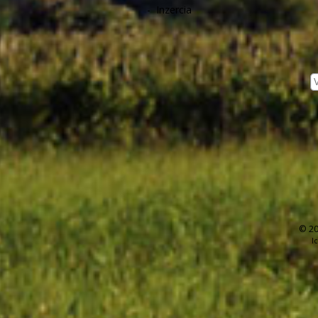
-
Inzercia
© 20
I