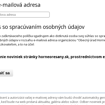
e-mailová adresa
s so spracúvaním osobných údajov
m zaškrtávacieho políčka vyjadrujem ako dotknutá osoba svoj súhlas so sp
bných údajov v rozsahu e-mailová adresa organizáciou "Obecný úrad Horn
zkovateľom, a to na účel:
anie noviniek stránky horneoresany.sk, prostredníctvom e
siť sa
ásení a autorizácii vašej e-mailovej adresy vám budú chodiť automaticky g
, keď bude na web pridaná aktualita, galéria alebo súbor. Odber noviniek 