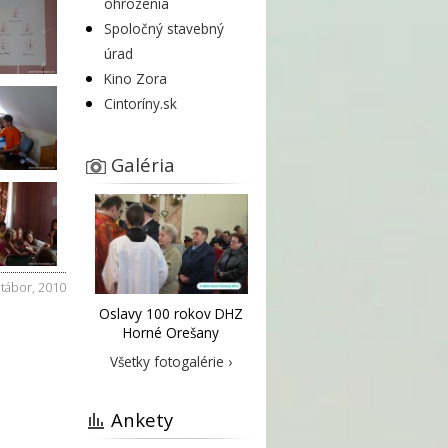
ohrozenia
Spoločný stavebný
úrad
Kino Zora
Cintoríny.sk
Galéria
,
tábor
,
2010
Oslavy 100 rokov DHZ
Horné Orešany
Všetky fotogalérie ›
Ankety