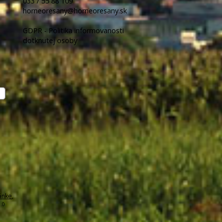
033 / 55 88 109
horneoresany@horneoresany.sk
GDPR - Politika informovanosti
dotknutej osoby
ánke
,
.0