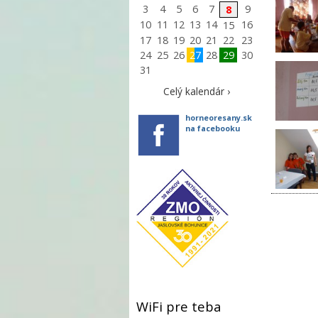
3
4
5
6
7
9
8
10
11
12
13
14
16
15
17
18
19
20
21
22
23
24
25
26
27
28
29
30
31
Celý kalendár ›
horneoresany.sk
na facebooku
WiFi pre teba