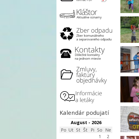
Kalendár podujatí
August - 2026
Po
Ut
St
Št
Pi
So
Ne
1
2