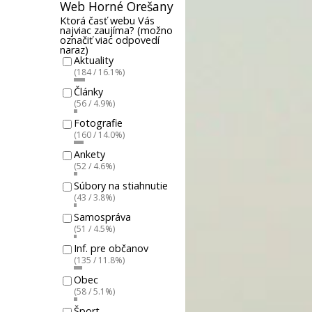
Web Horné Orešany
Ktorá časť webu Vás
najviac zaujíma? (možno
označiť viac odpovedí
naraz)
Aktuality
(184 / 16.1%)
Články
(56 / 4.9%)
Fotografie
(160 / 14.0%)
Ankety
(52 / 4.6%)
Súbory na stiahnutie
(43 / 3.8%)
Samospráva
(51 / 4.5%)
Inf. pre občanov
(135 / 11.8%)
Obec
(58 / 5.1%)
Šport