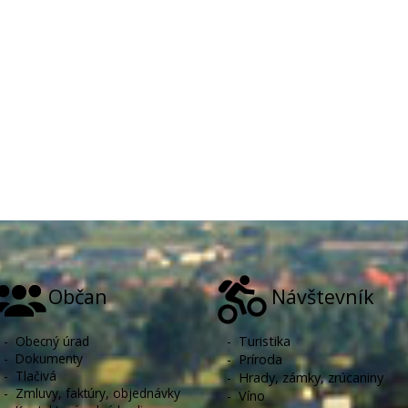
Občan
Návštevník
-
Obecný úrad
-
Turistika
-
Dokumenty
-
Príroda
-
Tlačivá
-
Hrady, zámky, zrúcaniny
-
Zmluvy, faktúry, objednávky
-
Víno