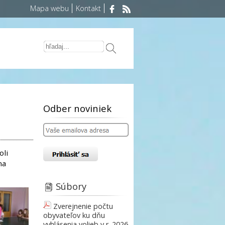
Mapa webu
Kontakt
Odber noviniek
oli
na
Súbory
Zverejnenie počtu
obyvateľov ku dňu
vyhlásenia volieb v r. 2026