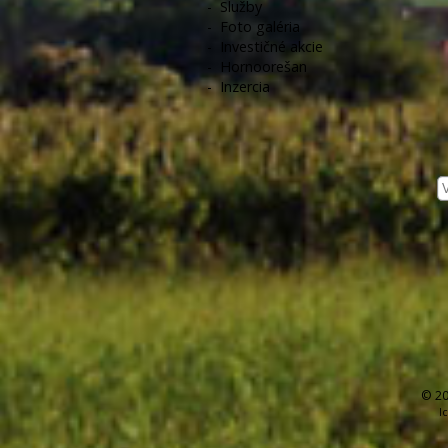
-
Služby
-
Foto galéria
-
Investičné akcie
-
Hornoorešan
-
Inzercia
© 20
I