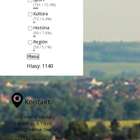
(181 / 15.9%)
Kultúra
(73 / 6.4%)
História
(89 / 7.8%)
Región
(58 / 5.1%)
Hlasuj
Hlasy: 1140
Kontakt
OcÚ Horné Orešany
Hlavná ulica 190/6
919 03 Horné Orešany