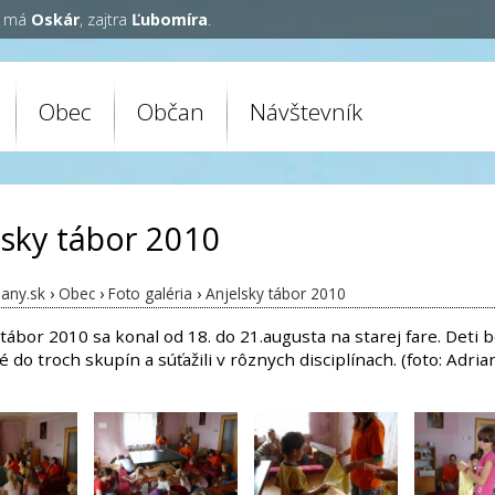
y má
Oskár
, zajtra
Ľubomíra
.
Obec
Občan
Návštevník
lsky tábor 2010
any.sk
›
Obec
›
Foto galéria
›
Anjelsky tábor 2010
tábor 2010 sa konal od 18. do 21.augusta na starej fare. Deti b
 do troch skupín a súťažili v rôznych disciplínach. (foto: Adria