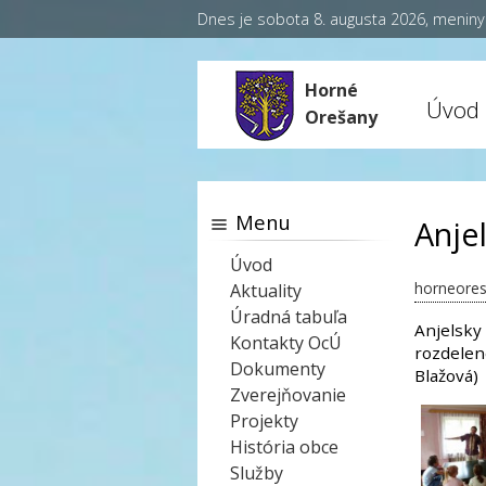
Dnes je sobota 8. augusta 2026, menin
Horné
Úvod
Orešany
Menu
Anje
Úvod
horneores
Aktuality
Úradná tabuľa
Anjelsky 
Kontakty OcÚ
rozdelené
Dokumenty
Blažová)
Zverejňovanie
Projekty
História obce
Služby