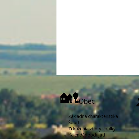
Obec
-
Základná charakteristika
-
Šport
-
Združenia zbory spolky
-
Kalendár podujatí