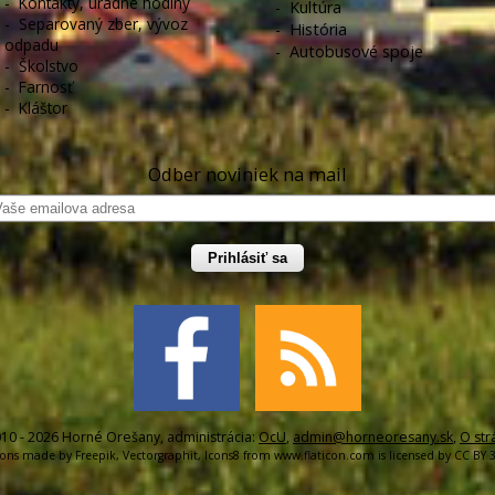
-
Kontakty, úradné hodiny
-
Kultúra
-
Separovaný zber, vývoz
-
História
odpadu
-
Autobusové spoje
-
Školstvo
-
Farnosť
-
Kláštor
Odber noviniek na mail
Prihlásiť sa
10 - 2026 Horné Orešany, administrácia:
OcU
,
admin@horneoresany.sk
,
O str
cons made by
Freepik
,
Vectorgraphit
,
Icons8
from
www.flaticon.com
is licensed by
CC BY 3