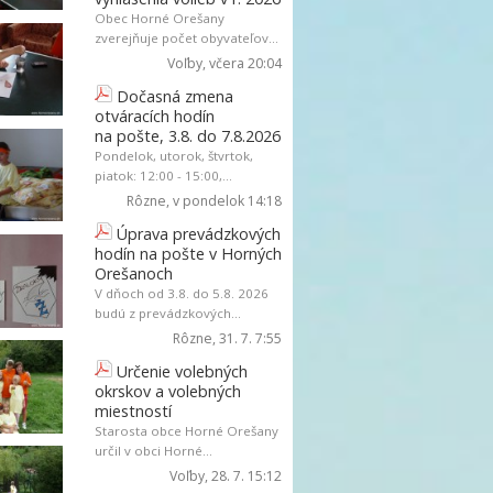
Obec Horné Orešany
zverejňuje počet obyvateľov...
Voľby
, včera 20:04
Dočasná zmena
otváracích hodín
na pošte, 3.8. do 7.8.2026
Pondelok, utorok, štvrtok,
piatok: 12:00 - 15:00,...
Rôzne
, v pondelok 14:18
Úprava prevádzkových
hodín na pošte v Horných
Orešanoch
V dňoch od 3.8. do 5.8. 2026
budú z prevádzkových...
Rôzne
, 31. 7. 7:55
Určenie volebných
okrskov a volebných
miestností
Starosta obce Horné Orešany
určil v obci Horné...
Voľby
, 28. 7. 15:12