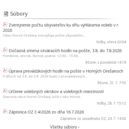
Súbory
Zverejnenie počtu obyvateľov ku dňu vyhlásenia volieb v r.
2026
Obec Horné Orešany zverejňuje počet obyvateľov...
Voľby
, včera 20:04
Dočasná zmena otváracích hodín na pošte, 3.8. do 7.8.2026
Pondelok, utorok, štvrtok, piatok: 12:00 - 15:00,...
Rôzne
, v pondelok 14:18
Úprava prevádzkových hodín na pošte v Horných Orešanoch
V dňoch od 3.8. do 5.8. 2026 budú z prevádzkových...
Rôzne
, 31. 7. 7:55
Určenie volebných okrskov a volebných miestností
Starosta obce Horné Orešany určil v obci Horné...
Voľby
, 28. 7. 15:12
Zápisnica OZ č.4/2026 zo dňa 16.7.2026
Zápisnice zo zasadnutia OZ
, 24. 7. 14:02
Všetky súbory ›