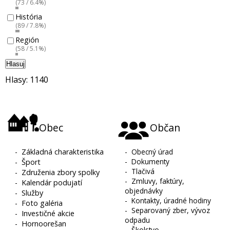
(73 / 6.4%)
História
(89 / 7.8%)
Región
(58 / 5.1%)
Hlasuj
Hlasy: 1140
Obec
Občan
-
Základná charakteristika
-
Obecný úrad
-
Dokumenty
-
Šport
-
Tlačivá
-
Združenia zbory spolky
-
Zmluvy, faktúry,
-
Kalendár podujatí
objednávky
-
Služby
-
Kontakty, úradné hodiny
-
Foto galéria
-
Separovaný zber, vývoz
-
Investičné akcie
odpadu
-
Hornoorešan
-
Školstvo