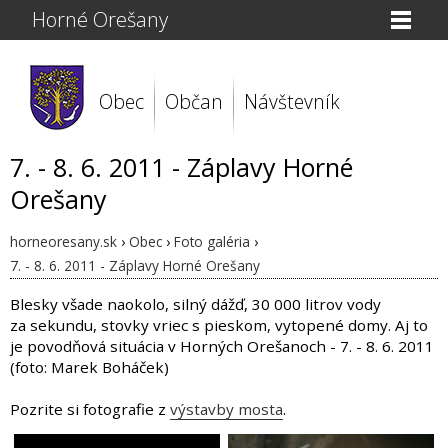
Horné Orešany
Obec
Občan
Návštevník
7. - 8. 6. 2011 - Záplavy Horné
Orešany
horneoresany.sk
›
Obec
›
Foto galéria
›
7. - 8. 6. 2011 - Záplavy Horné Orešany
Blesky všade naokolo, silný dážď, 30 000 litrov vody
za sekundu, stovky vriec s pieskom, vytopené domy. Aj to
je povodňová situácia v Horných Orešanoch - 7. - 8. 6. 2011
(foto: Marek Boháček)
Pozrite si fotografie z
výstavby mosta
.