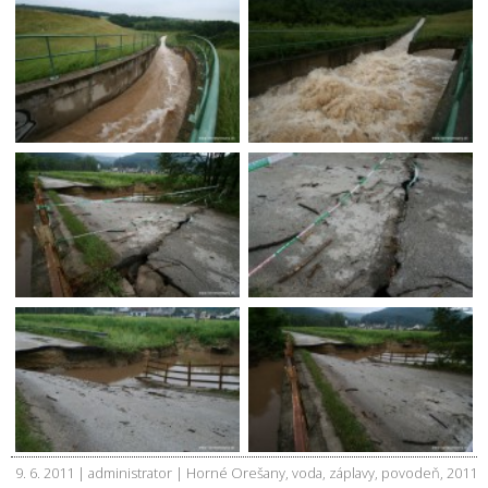
9. 6. 2011 | administrator |
Horné Orešany
,
voda
,
záplavy
,
povodeň
,
2011