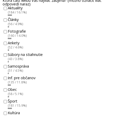
Ktorá časť webu Vás najviac zaujíma? (možno označiť viac
odpovedí naraz)
Aktuality
(184 / 16.1%)
Články
(56 / 4.9%)
Fotografie
(160 / 14.0%)
Ankety
(52 / 4.6%)
Súbory na stiahnutie
(43 / 3.8%)
Samospráva
(51 / 4.5%)
Inf. pre občanov
(135 / 11.8%)
Obec
(58 / 5.1%)
Šport
(181 / 15.9%)
Kultúra