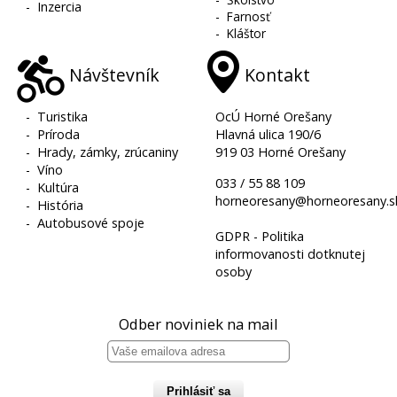
-
Inzercia
-
Farnosť
-
Kláštor
Návštevník
Kontakt
-
Turistika
OcÚ Horné Orešany
-
Príroda
Hlavná ulica 190/6
-
Hrady, zámky, zrúcaniny
919 03 Horné Orešany
-
Víno
033 / 55 88 109
-
Kultúra
horneoresany@horneoresany.s
-
História
-
Autobusové spoje
GDPR - Politika
informovanosti dotknutej
osoby
Odber noviniek na mail
Prihlásiť sa