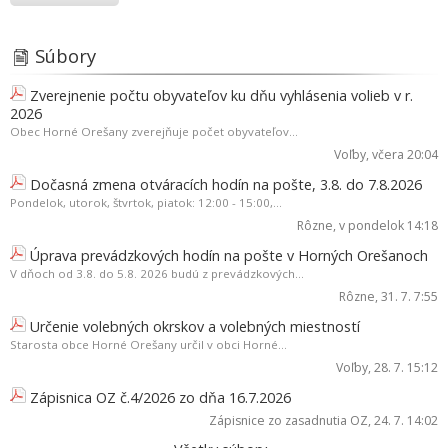
Súbory
Zverejnenie počtu obyvateľov ku dňu vyhlásenia volieb v r.
2026
Obec Horné Orešany zverejňuje počet obyvateľov...
Voľby
, včera 20:04
Dočasná zmena otváracích hodín na pošte, 3.8. do 7.8.2026
Pondelok, utorok, štvrtok, piatok: 12:00 - 15:00,...
Rôzne
, v pondelok 14:18
Úprava prevádzkových hodín na pošte v Horných Orešanoch
V dňoch od 3.8. do 5.8. 2026 budú z prevádzkových...
Rôzne
, 31. 7. 7:55
Určenie volebných okrskov a volebných miestností
Starosta obce Horné Orešany určil v obci Horné...
Voľby
, 28. 7. 15:12
Zápisnica OZ č.4/2026 zo dňa 16.7.2026
Zápisnice zo zasadnutia OZ
, 24. 7. 14:02