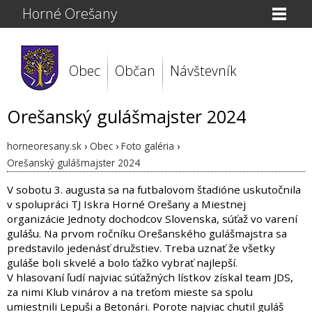
Horné Orešany
Obec
Občan
Návštevník
Orešanský gulášmajster 2024
horneoresany.sk
›
Obec
›
Foto galéria
›
Orešanský gulášmajster 2024
V sobotu 3. augusta sa na futbalovom štadióne uskutočnila
v spolupráci TJ Iskra Horné Orešany a Miestnej
organizácie Jednoty dochodcov Slovenska, súťaž vo varení
gulášu. Na prvom ročníku Orešanského gulášmajstra sa
predstavilo jedenásť družstiev. Treba uznať že všetky
guláše boli skvelé a bolo ťažko vybrať najlepší.
V hlasovaní ľudí najviac súťažných lístkov získal team JDS,
za nimi Klub vinárov a na treťom mieste sa spolu
umiestnili Lepuši a Betonári. Porote najviac chutil guláš