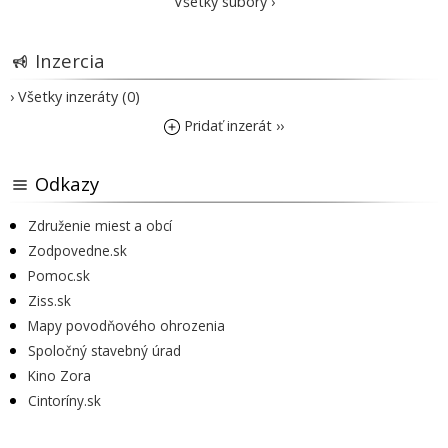
Všetky súbory ›
Inzercia
› Všetky inzeráty (0)
Pridať inzerát ››
Odkazy
Združenie miest a obcí
Zodpovedne.sk
Pomoc.sk
Ziss.sk
Mapy povodňového ohrozenia
Spoločný stavebný úrad
Kino Zora
Cintoríny.sk