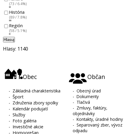
(73 / 6.4%)
História
(89 / 7.8%)
Región
(58 / 5.1%)
Hlasuj
Hlasy: 1140
Obec
Občan
-
Základná charakteristika
-
Obecný úrad
-
Dokumenty
-
Šport
-
Tlačivá
-
Združenia zbory spolky
-
Zmluvy, faktúry,
-
Kalendár podujatí
objednávky
-
Služby
-
Kontakty, úradné hodiny
-
Foto galéria
-
Separovaný zber, vývoz
-
Investičné akcie
odpadu
-
Hornoorešan