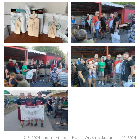
7. 8. 2024 | administrator |
Horné Orešany
,
kultúra
,
guláš
,
2024