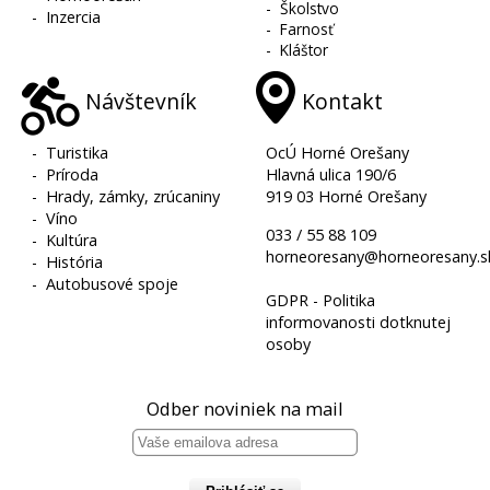
-
Školstvo
-
Inzercia
-
Farnosť
-
Kláštor
Návštevník
Kontakt
-
Turistika
OcÚ Horné Orešany
-
Príroda
Hlavná ulica 190/6
-
Hrady, zámky, zrúcaniny
919 03 Horné Orešany
-
Víno
033 / 55 88 109
-
Kultúra
horneoresany@horneoresany.s
-
História
-
Autobusové spoje
GDPR - Politika
informovanosti dotknutej
osoby
Odber noviniek na mail