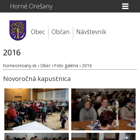
Horné Orešany
Obec
Občan
Návštevník
2016
horneoresany.sk
›
Obec
›
Foto galéria
›
2016
Novoročná kapustnica