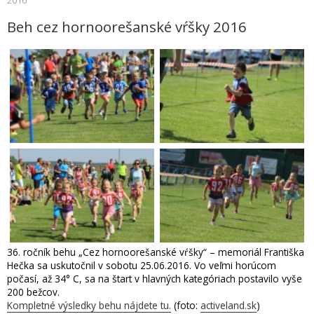
Beh cez hornoorešanské vŕšky 2016
36. ročník behu „Cez hornoorešanské vŕšky“ – memoriál Františka
Hečka sa uskutočnil v sobotu 25.06.2016. Vo veľmi horúcom
počasí, až 34° C, sa na štart v hlavných kategóriach postavilo vyše
200 bežcov.
Kompletné výsledky behu nájdete tu.
(foto:
activeland.sk
)