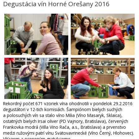
Degustácia vín Horné Orešany 2016
Rekordný počet 671 vzoriek vína ohodnotili v pondelok 29.2.2016
degustátori v 12-tich komisiách. Šampiónom bielych suchých
a polosuchých vín sa stalo víno Milia (Víno Masaryk, Sklaica),
ostatných bielych Irsai oliver (PD Vajnory, Bratislava), červených
Frankovka modrá (Villa Vino Rača, a.s., Bratislava) a prvenstvo
medzi ružovými patrí vínu Svätovavrinecké (Víno Černý, Hlohovec).
Víťazom a oceneným gratulujeme.