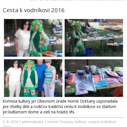
Cesta k vodníkovi 2016
Komisia kultúry pri Obecnom úrade Horné Orešany usporiadala
pre Všetky deti a rodičov tradičnú cestu k Vodníkovi so štartom
pri kultúrnom dome a cieli na hrádzi VN.
3. 8. 2016 | administrator |
Horné Orešany
,
kultúra
,
cesta k vodníkovi
,
2016