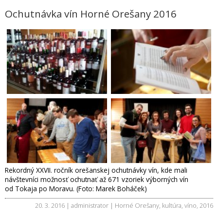
Ochutnávka vín Horné Orešany 2016
Rekordný XXVII. ročník orešanskej ochutnávky vín, kde mali
návštevníci možnosť ochutnať až 671 vzoriek výborných vín
od Tokaja po Moravu. (Foto: Marek Boháček)
20. 3. 2016 | administrator |
Horné Orešany
,
kultúra
,
víno
,
2016