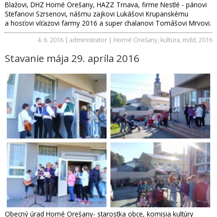
Blažovi, DHZ Horné Orešany, HAZZ Trnava, firme Nestlé - pánovi
Stefanovi Szrsenovi, nášmu zajkovi Lukášovi Krupanskému
a hosťovi víťazovi farmy 2016 a super chalanovi Tomášovi Mrvovi.
4. 6. 2016 | administrator |
Horné Orešany
,
kultúra
,
mdd
,
2016
Stavanie mája 29. apríla 2016
Obecný úrad Horné Orešany- starostka obce, komisia kultúry