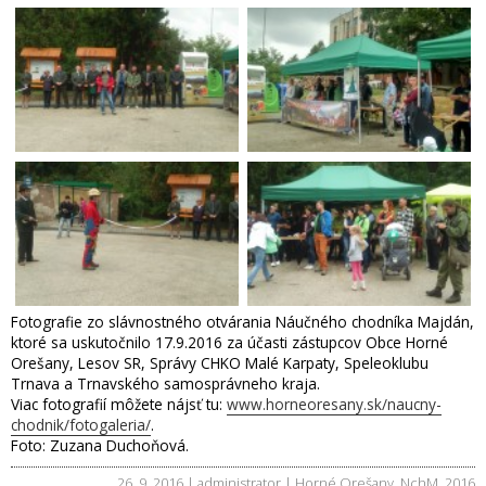
Fotografie zo slávnostného otvárania Náučného chodníka Majdán,
ktoré sa uskutočnilo 17.9.2016 za účasti zástupcov Obce Horné
Orešany, Lesov SR, Správy CHKO Malé Karpaty, Speleoklubu
Trnava a Trnavského samosprávneho kraja.
Viac fotografií môžete nájsť tu:
www.horneoresany.sk/naucny-
chodnik/fotogaleria/
.
Foto: Zuzana Duchoňová.
26. 9. 2016 | administrator |
Horné Orešany
,
NchM
,
2016