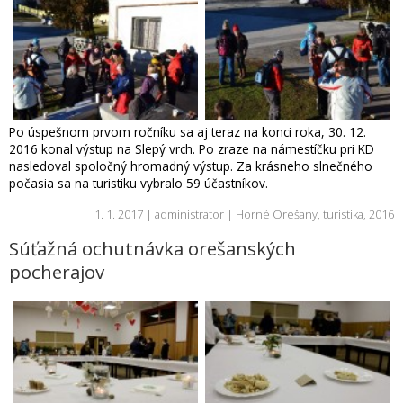
Po úspešnom prvom ročníku sa aj teraz na konci roka, 30. 12.
2016 konal výstup na Slepý vrch. Po zraze na námestíčku pri KD
nasledoval spoločný hromadný výstup. Za krásneho slnečného
počasia sa na turistiku vybralo 59 účastníkov.
1. 1. 2017 | administrator |
Horné Orešany
,
turistika
,
2016
Súťažná ochutnávka orešanských
pocherajov