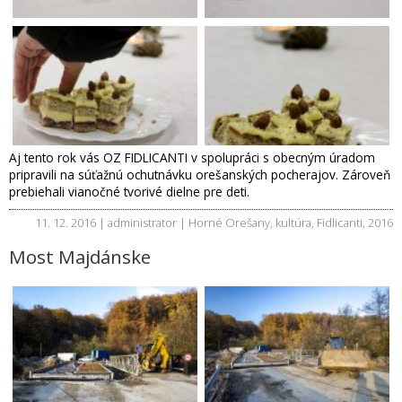
Aj tento rok vás OZ FIDLICANTI v spolupráci s obecným úradom
pripravili na súťažnú ochutnávku orešanských pocherajov. Zároveň
prebiehali vianočné tvorivé dielne pre deti.
11. 12. 2016 | administrator |
Horné Orešany
,
kultúra
,
Fidlicanti
,
2016
Most Majdánske