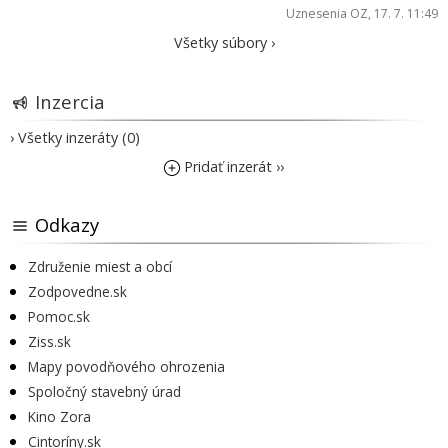
Uznesenia OZ
, 17. 7. 11:49
Všetky súbory ›
Inzercia
› Všetky inzeráty (0)
Pridať inzerát ››
Odkazy
Združenie miest a obcí
Zodpovedne.sk
Pomoc.sk
Ziss.sk
Mapy povodňového ohrozenia
Spoločný stavebný úrad
Kino Zora
Cintoríny.sk