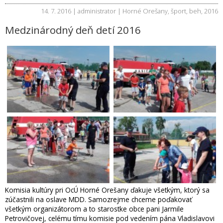
14. 7. 2016 | administrator |
Horné Orešany
,
šport
,
beh
,
2016
Medzinárodný deň detí 2016
Komisia kultúry pri OcÚ Horné Orešany ďakuje všetkým, ktorý sa
zúčastnili na oslave MDD. Samozrejme chceme poďakovať
všetkým organizátorom a to starostke obce pani Jarmile
Petrovičovej, celému tímu komisie pod vedením pána Vladislavovi