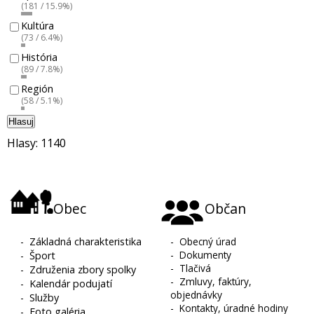
(181 / 15.9%)
Kultúra
(73 / 6.4%)
História
(89 / 7.8%)
Región
(58 / 5.1%)
Hlasuj
Hlasy: 1140
Obec
Občan
-
Základná charakteristika
-
Obecný úrad
-
Dokumenty
-
Šport
-
Tlačivá
-
Združenia zbory spolky
-
Zmluvy, faktúry,
-
Kalendár podujatí
objednávky
-
Služby
-
Kontakty, úradné hodiny
-
Foto galéria