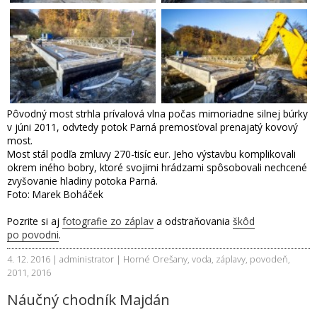
Pôvodný most strhla prívalová vlna počas mimoriadne silnej búrky
v júni 2011, odvtedy potok Parná premosťoval prenajatý kovový
most.
Most stál podľa zmluvy 270-tisíc eur. Jeho výstavbu komplikovali
okrem iného bobry, ktoré svojimi hrádzami spôsobovali nechcené
zvyšovanie hladiny potoka Parná.
Foto: Marek Boháček
Pozrite si aj
fotografie zo záplav
a odstraňovania
škôd
po povodni
.
4. 12. 2016 | administrator |
Horné Orešany
,
voda
,
záplavy
,
povodeň
,
2011
,
2016
Náučný chodník Majdán