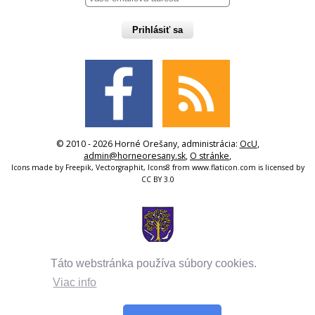
Prihlásiť sa
© 2010 - 2026 Horné Orešany, administrácia:
OcU
,
admin@horneoresany.sk
,
O stránke
,
Icons made by
Freepik
,
Vectorgraphit
,
Icons8
from
www.flaticon.com
is licensed by
CC BY 3.0
Táto webstránka používa súbory cookies.
Viac info