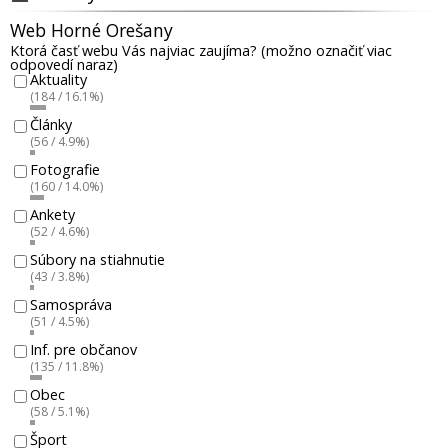
Web Horné Orešany
Ktorá časť webu Vás najviac zaujíma? (možno označiť viac
odpovedí naraz)
Aktuality
(184 / 16.1%)
Články
(56 / 4.9%)
Fotografie
(160 / 14.0%)
Ankety
(52 / 4.6%)
Súbory na stiahnutie
(43 / 3.8%)
Samospráva
(51 / 4.5%)
Inf. pre občanov
(135 / 11.8%)
Obec
(58 / 5.1%)
Šport