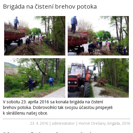
Brigáda na čistení brehov potoka
V sobotu 23. apríla 2016 sa konala brigáda na čistení
brehov potoka. Dobrovoľníci tak svojou účasťou prispejeli
k skrášleniu našej obce.
23. 4. 2016 | administrator |
Horné Orešany
,
brigáda
,
2016