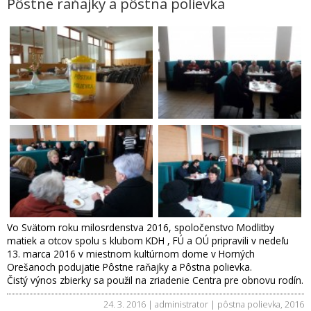
Pôstne raňajky a pôstna polievka
Vo Svätom roku milosrdenstva 2016, spoločenstvo Modlitby
matiek a otcov spolu s klubom KDH , FÚ a OÚ pripravili v nedeľu
13. marca 2016 v miestnom kultúrnom dome v Horných
Orešanoch podujatie Pôstne raňajky a Pôstna polievka.
Čistý výnos zbierky sa použil na zriadenie Centra pre obnovu rodín.
24. 3. 2016 | administrator |
pôstna polievka
,
2016