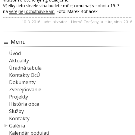
Všetky tieto skvelé vína budete môcť ochutnať v sobotu 19. 3.
na
verejnej ochutnávke vín
. Foto: Marek Boháček
10. 3. 2016 | administrator |
Horné Orešany
,
kultúra
,
víno
,
2016
Menu
Úvod
Aktuality
Úradná tabuľa
Kontakty OcÚ
Dokumenty
Zverejňovanie
Projekty
História obce
Služby
Kontakty
Galéria
Kalendár podujatí