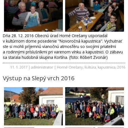
Dňa 28. 12. 2016 Obecnú úrad Horné Orešany usporiadal
v kultúrnom dome posedenie "Novoročná kapustnica". Vychutnať
ste si mohli príjemnú vianočnú atmosféru so svojimi priateľmi
a rodinnými príslušníkmi pri varenom vínku a kapustnici. O zábavu
sa starala hudobná skupina Kortína. (foto: Róbert Zvonár)
11. 1. 2017 | administrator |
Horné Orešany
,
kultúra
,
kapustnica
,
2016
Výstup na Slepý vrch 2016