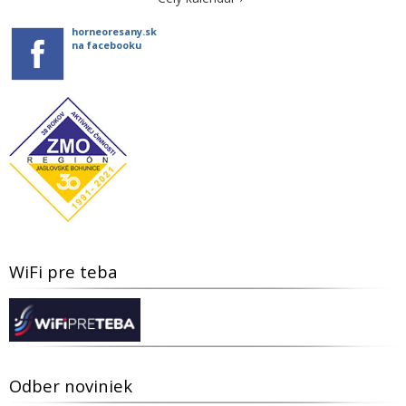
horneoresany.sk
na facebooku
WiFi pre teba
Odber noviniek