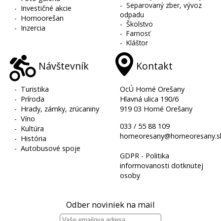
-
Separovaný zber, vývoz
-
Investičné akcie
odpadu
-
Hornoorešan
-
Školstvo
-
Inzercia
-
Farnosť
-
Kláštor
Návštevník
Kontakt
-
Turistika
OcÚ Horné Orešany
-
Príroda
Hlavná ulica 190/6
-
Hrady, zámky, zrúcaniny
919 03 Horné Orešany
-
Víno
033 / 55 88 109
-
Kultúra
horneoresany@horneoresany.s
-
História
-
Autobusové spoje
GDPR - Politika
informovanosti dotknutej
osoby
Odber noviniek na mail