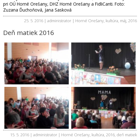
pri OÚ Horné Orešany, DHZ Horné Orešany a FidliCanti. Foto:
Zuzana Ďuchoňová, Jana Sasková
25. 5. 2016 | administrator |
Horné Orešany
,
kultúra
,
máj
,
2016
Deň matiek 2016
15. 5. 2016 | administrator |
Horné Orešany
,
kultúra
,
2016
,
deň matiek