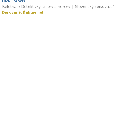
Dick Francis
Beletria
››
Detektívky, trilery a horory
|
Slovenský spisovateľ
Darované. Ďakujeme!