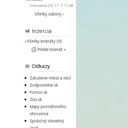
Uznesenia OZ
, 17. 7. 11:49
Všetky súbory ›
Inzercia
› Všetky inzeráty (0)
Pridať inzerát ››
Odkazy
Združenie miest a obcí
Zodpovedne.sk
Pomoc.sk
Ziss.sk
Mapy povodňového
ohrozenia
Spoločný stavebný
úrad