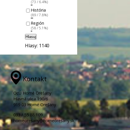
(73 / 6.4%)
História
(89 / 7.8%)
Región
(58 / 5.1%)
Hlasuj
Hlasy: 1140
Kontakt
OcÚ Horné Orešany
Hlavná ulica 190/6
919 03 Horné Orešany
033 / 55 88 109
horneoresany@horneoresany.sk