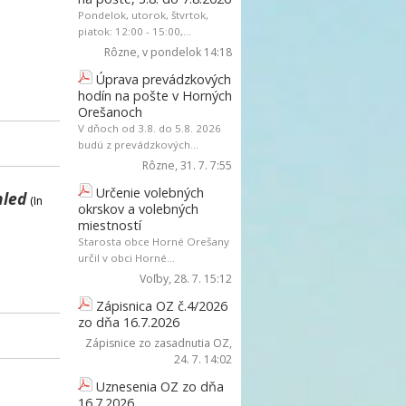
Pondelok, utorok, štvrtok,
piatok: 12:00 - 15:00,...
Rôzne
, v pondelok 14:18
Úprava prevádzkových
hodín na pošte v Horných
Orešanoch
V dňoch od 3.8. do 5.8. 2026
budú z prevádzkových...
Rôzne
, 31. 7. 7:55
Určenie volebných
hled
(In
okrskov a volebných
miestností
Starosta obce Horné Orešany
určil v obci Horné...
Voľby
, 28. 7. 15:12
Zápisnica OZ č.4/2026
zo dňa 16.7.2026
Zápisnice zo zasadnutia OZ
,
24. 7. 14:02
Uznesenia OZ zo dňa
16.7.2026