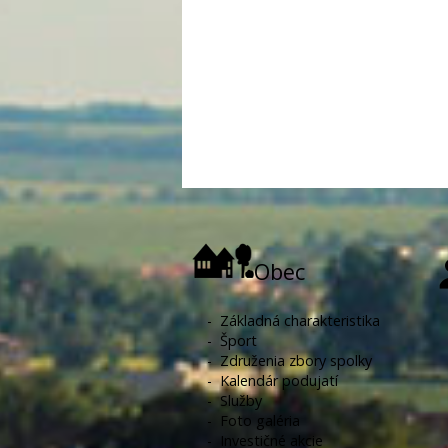
Obec
-
Základná charakteristika
-
Šport
-
Združenia zbory spolky
-
Kalendár podujatí
-
Služby
-
Foto galéria
-
Investičné akcie