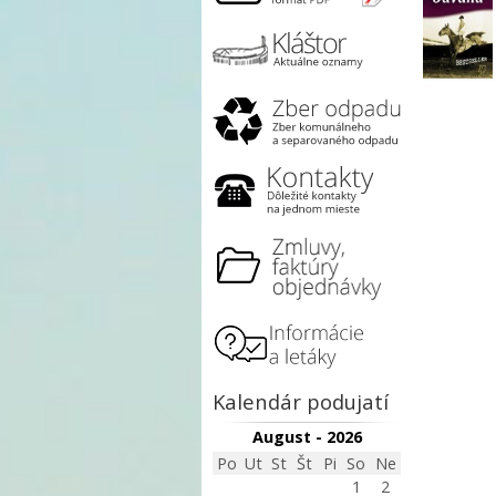
Kalendár podujatí
August - 2026
Po
Ut
St
Št
Pi
So
Ne
1
2