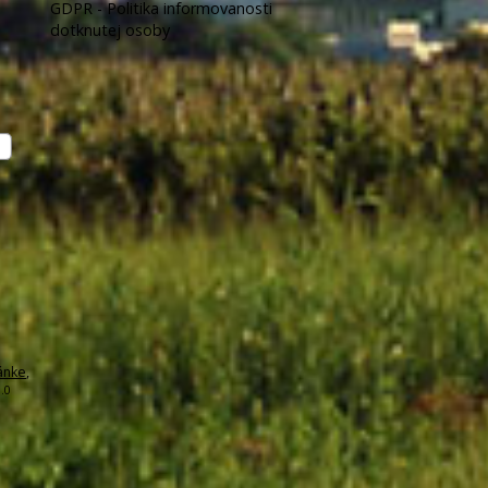
GDPR - Politika informovanosti
dotknutej osoby
ánke
,
.0