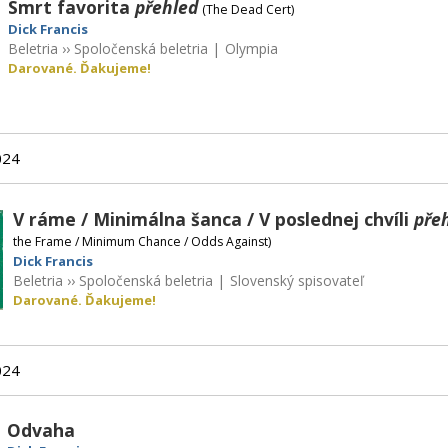
Smrt favorita
přehled
(The Dead Cert)
Dick Francis
Beletria
››
Spoločenská beletria
|
Olympia
Darované. Ďakujeme!
024
V ráme / Minimálna šanca / V poslednej chvíli
pře
the Frame / Minimum Chance / Odds Against)
Dick Francis
Beletria
››
Spoločenská beletria
|
Slovenský spisovateľ
Darované. Ďakujeme!
024
Odvaha