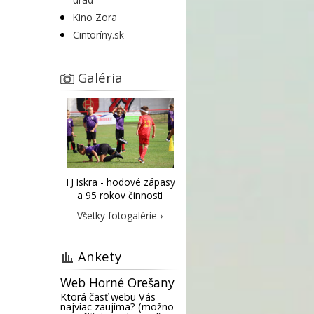
Kino Zora
Cintoríny.sk
Galéria
TJ Iskra - hodové zápasy
a 95 rokov činnosti
Všetky fotogalérie ›
Ankety
Web Horné Orešany
Ktorá časť webu Vás
najviac zaujíma? (možno