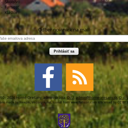
-
Školstvo
-
Farnosť
-
Kláštor
Odber noviniek na mail
Prihlásiť sa
10 - 2026 Horné Orešany, administrácia:
OcU
,
admin@horneoresany.sk
,
O str
cons made by
Freepik
,
Vectorgraphit
,
Icons8
from
www.flaticon.com
is licensed by
CC BY 3