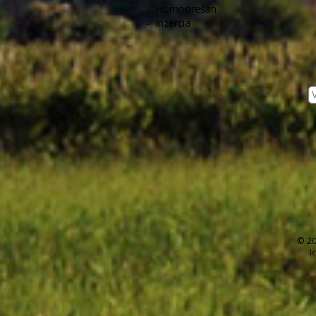
-
Hornoorešan
-
Inzercia
© 20
I