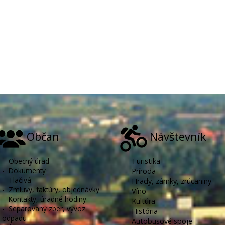
Občan
Návštevník
-
Obecný úrad
-
Turistika
-
Dokumenty
-
Príroda
-
Tlačivá
-
Hrady, zámky, zrúcaniny
-
Zmluvy, faktúry, objednávky
-
Víno
-
Kontakty, úradné hodiny
-
Kultúra
-
Separovaný zber, vývoz
-
História
odpadu
-
Autobusové spoje