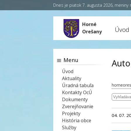
Dnes je piatok 7. augusta 2026, meniny
Horné
Úvod
Orešany
Menu
Autor
Úvod
Aktuality
Úradná tabuľa
horneores
Kontakty OcÚ
Dokumenty
Zverejňovanie
Projekty
04. 07. 2
História obce
Služby