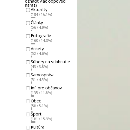
označiť viac odpovedí
naraz)
Aktuality
(184 / 16.1%)
Články
(56 / 4.9%)
Fotografie
(160 / 14.0%)
Ankety
(52 / 4.6%)
Súbory na stiahnutie
(43 / 3.8%)
Samospráva
(51 / 4.5%)
Inf. pre občanov
(135 / 11.8%)
Obec
(58 / 5.1%)
Šport
(181 / 15.9%)
Kultúra