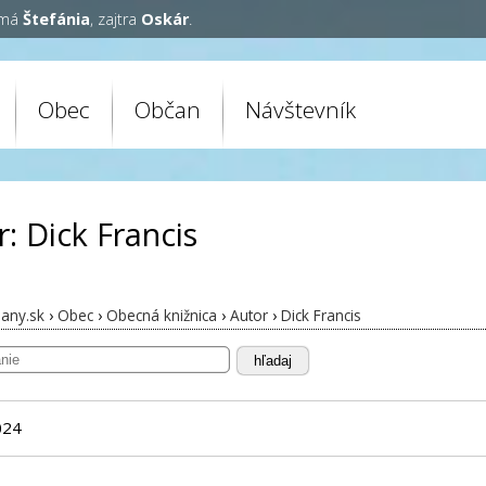
 má
Štefánia
, zajtra
Oskár
.
Obec
Občan
Návštevník
: Dick Francis
any.sk
›
Obec
›
Obecná knižnica
›
Autor
›
Dick Francis
hľadaj
024