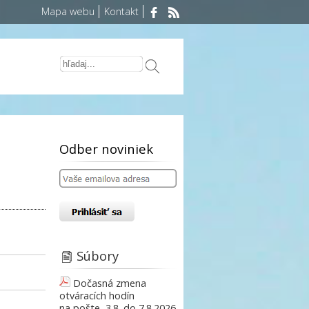
Mapa webu
Kontakt
Odber noviniek
Súbory
Dočasná zmena
otváracích hodín
na pošte, 3.8. do 7.8.2026