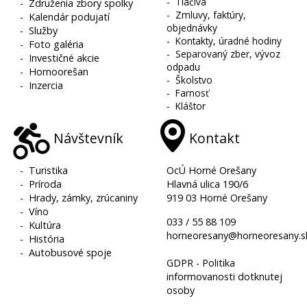
-
Tlačivá
-
Združenia zbory spolky
-
Zmluvy, faktúry,
-
Kalendár podujatí
objednávky
-
Služby
-
Kontakty, úradné hodiny
-
Foto galéria
-
Separovaný zber, vývoz
-
Investičné akcie
odpadu
-
Hornoorešan
-
Školstvo
-
Inzercia
-
Farnosť
-
Kláštor
Návštevník
Kontakt
-
Turistika
OcÚ Horné Orešany
-
Príroda
Hlavná ulica 190/6
-
Hrady, zámky, zrúcaniny
919 03 Horné Orešany
-
Víno
033 / 55 88 109
-
Kultúra
horneoresany@horneoresany.s
-
História
-
Autobusové spoje
GDPR - Politika
informovanosti dotknutej
osoby