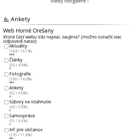
Všetky fotogalérie ›
Ankety
Web Horné Orešany
Ktorá časť webu Vás najviac zaujíma? (možno označiť viac
odpovedí naraz)
Aktuality
(184 / 16.1%)
Články
(56 / 4.9%)
Fotografie
(160 / 14.0%)
Ankety
(52 / 4.6%)
Súbory na stiahnutie
(43 / 3.8%)
Samospráva
(51 / 4.5%)
Inf. pre občanov
(135 / 11.8%)