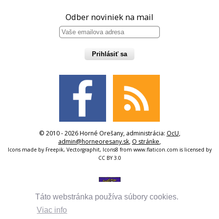
Odber noviniek na mail
Prihlásiť sa
© 2010 - 2026 Horné Orešany, administrácia:
OcU
,
admin@horneoresany.sk
,
O stránke
,
Icons made by
Freepik
,
Vectorgraphit
,
Icons8
from
www.flaticon.com
is licensed by
CC BY 3.0
Táto webstránka používa súbory cookies.
Viac info