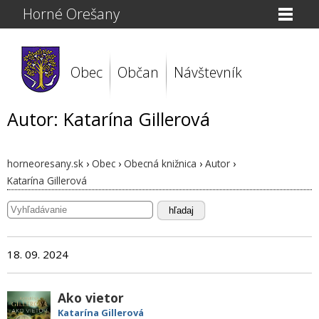
Horné Orešany
Obec
Občan
Návštevník
Autor: Katarína Gillerová
horneoresany.sk
›
Obec
›
Obecná knižnica
›
Autor
›
Katarína Gillerová
hľadaj
18. 09. 2024
Ako vietor
Katarína Gillerová