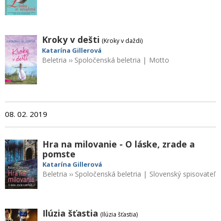
Kroky v dešti
(Kroky v daždi)
Katarína Gillerová
Beletria
››
Spoločenská beletria
|
Motto
08. 02. 2019
Hra na milovanie - O láske, zrade a
pomste
Katarína Gillerová
Beletria
››
Spoločenská beletria
|
Slovenský spisovateľ
Ilúzia šťastia
(Ilúzia šťastia)