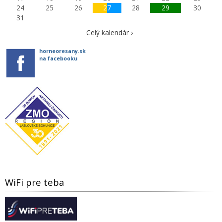
24
25
26
27
28
29
30
31
Celý kalendár ›
horneoresany.sk
na facebooku
WiFi pre teba