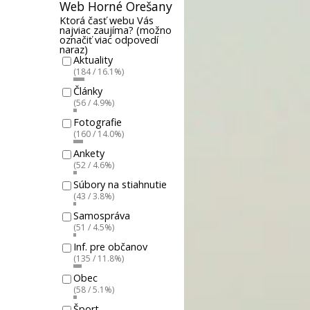
Web Horné Orešany
Ktorá časť webu Vás
najviac zaujíma? (možno
označiť viac odpovedí
naraz)
Aktuality
(184 / 16.1%)
Články
(56 / 4.9%)
Fotografie
(160 / 14.0%)
Ankety
(52 / 4.6%)
Súbory na stiahnutie
(43 / 3.8%)
Samospráva
(51 / 4.5%)
Inf. pre občanov
(135 / 11.8%)
Obec
(58 / 5.1%)
Šport