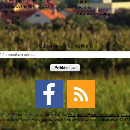
-
Kontakty, úradné hodiny
-
Kultúra
-
Separovaný zber, vývoz
-
História
odpadu
-
Autobusové spoje
-
Školstvo
-
Farnosť
-
Kláštor
Odber noviniek na mail
Prihlásiť sa
10 - 2026 Horné Orešany, administrácia:
OcU
,
admin@horneoresany.sk
,
O str
cons made by
Freepik
,
Vectorgraphit
,
Icons8
from
www.flaticon.com
is licensed by
CC BY 3