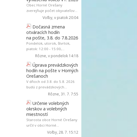
Obec Horné Orešany
zverejňuje počet obyvateľov...
Voľby
, v piatok 20:04
Dočasná zmena
otváracích hodín
na pošte, 3.8. do 7.8.2026
Pondelok, utorok, štvrtok,
piatok: 12:00 - 15:00,...
Rôzne
, v pondelok 14:18
Úprava prevádzkových
hodín na pošte v Horných
Orešanoch
V dňoch od 3.8. do 5.8. 2026
budú z prevádzkových...
Rôzne
, 31. 7. 7:55
Určenie volebných
okrskov a volebných
miestností
Starosta obce Horné Orešany
určil v obci Horné...
Voľby
, 28. 7. 15:12