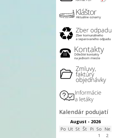
Kalendár podujatí
August - 2026
Po
Ut
St
Št
Pi
So
Ne
1
2