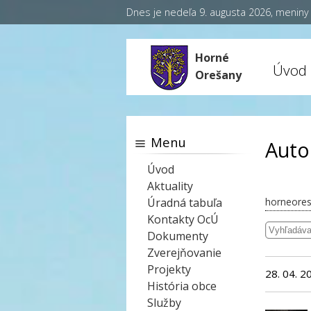
Dnes je nedeľa 9. augusta 2026, menin
Horné
Úvod
Orešany
Menu
Auto
Úvod
Aktuality
Úradná tabuľa
horneores
Kontakty OcÚ
Dokumenty
Zverejňovanie
Projekty
28. 04. 2
História obce
Služby