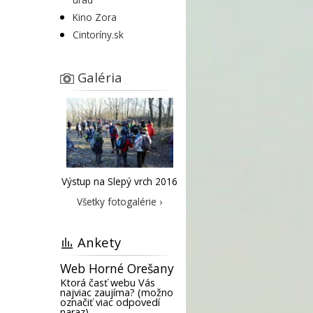
Kino Zora
Cintoríny.sk
Galéria
Výstup na Slepý vrch 2016
Všetky fotogalérie ›
Ankety
Web Horné Orešany
Ktorá časť webu Vás
najviac zaujíma? (možno
označiť viac odpovedí
naraz)