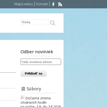
Mapa webu
Kontakt
Odber noviniek
Súbory
Dočasná zmena
otváracích hodín
na pošte, 3.8. do 7.8.2026