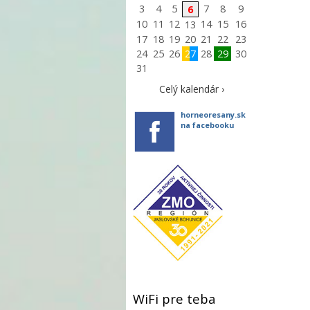
3
4
5
7
8
9
6
10
11
12
14
15
16
13
17
18
19
20
21
22
23
24
25
26
27
28
29
30
31
Celý kalendár ›
horneoresany.sk
na facebooku
WiFi pre teba