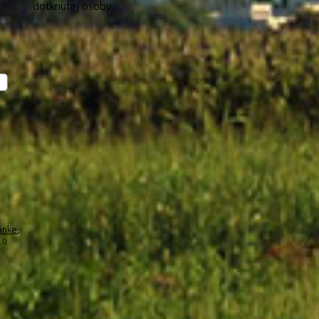
dotknutej osoby
ánke
,
.0