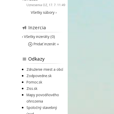
Uznesenia OZ
, 17. 7. 11:49
Všetky súbory ›
Inzercia
› Všetky inzeráty (0)
Pridať inzerát ››
Odkazy
Združenie miest a obcí
Zodpovedne.sk
Pomoc.sk
Ziss.sk
Mapy povodňového
ohrozenia
Spoločný stavebný
úrad