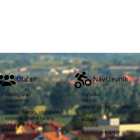
Občan
Návštevník
-
Obecný úrad
-
Turistika
-
Dokumenty
-
Príroda
-
Tlačivá
-
Hrady, zámky, zrúcaniny
-
Zmluvy, faktúry, objednávky
-
Víno
-
Kontakty, úradné hodiny
-
Kultúra
-
Separovaný zber, vývoz
-
História
odpadu
-
Autobusové spoje
-
Školstvo