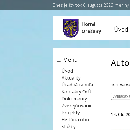
Dnes je štvrtok 6. augusta 2026, menin
Horné
Úvod
Orešany
Menu
Auto
Úvod
Aktuality
Úradná tabuľa
horneores
Kontakty OcÚ
Dokumenty
Zverejňovanie
Projekty
14. 06. 2
História obce
Služby