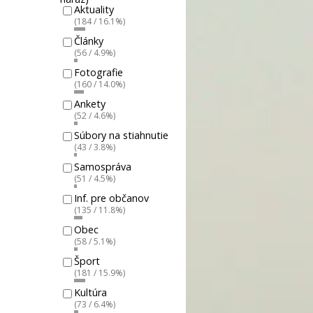
Aktuality
(184 / 16.1%)
Články
(56 / 4.9%)
Fotografie
(160 / 14.0%)
Ankety
(52 / 4.6%)
Súbory na stiahnutie
(43 / 3.8%)
Samospráva
(51 / 4.5%)
Inf. pre občanov
(135 / 11.8%)
Obec
(58 / 5.1%)
Šport
(181 / 15.9%)
Kultúra
(73 / 6.4%)