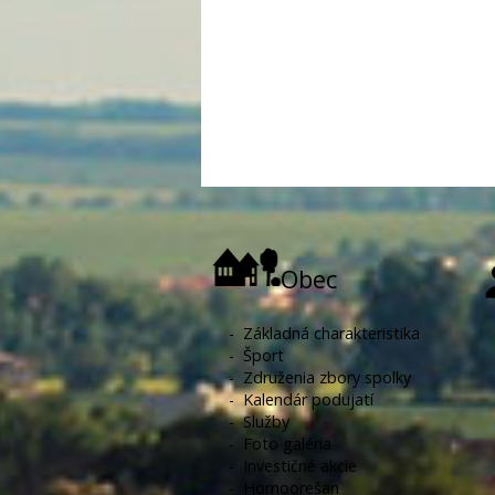
Obec
-
Základná charakteristika
-
Šport
-
Združenia zbory spolky
-
Kalendár podujatí
-
Služby
-
Foto galéria
-
Investičné akcie
-
Hornoorešan