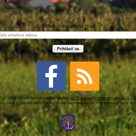
-
Farnosť
-
Kláštor
Odber noviniek na mail
Prihlásiť sa
10 - 2026 Horné Orešany, administrácia:
OcU
,
admin@horneoresany.sk
,
O str
cons made by
Freepik
,
Vectorgraphit
,
Icons8
from
www.flaticon.com
is licensed by
CC BY 3