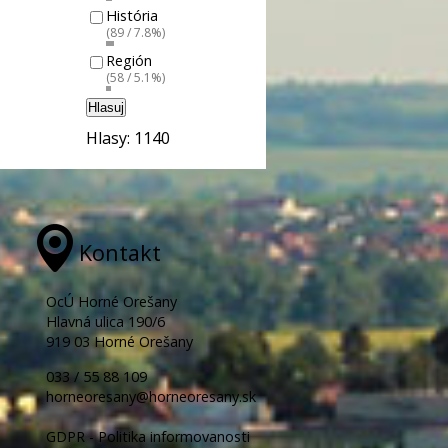
História
(89 / 7.8%)
Región
(58 / 5.1%)
Hlasuj
Hlasy: 1140
Kontakt
OcÚ Horné Orešany
Hlavná ulica 190/6
919 03 Horné Orešany
033 / 55 88 109
horneoresany@horneoresany.sk
GDPR - Politika informovanosti