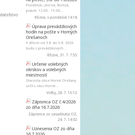
Pondelok, utorok, štvrtok,
piatok: 12:00 - 15:00,...
dateľstvo
Rôzne
, v pondelok 14:18
Úprava prevádzkových
hodín na pošte v Horných
Orešanoch
V dňoch od 3.8. do 5.8. 2026
budú z prevádzkových...
Rôzne
, 31. 7. 7:55
Určenie volebných
okrskov a volebných
miestností
Starosta obce Horné Orešany
určil v obci Horné...
Voľby
, 28. 7. 15:12
Zápisnica OZ č.4/2026
zo dňa 16.7.2026
Zápisnice zo zasadnutia OZ
,
24. 7. 14:02
Uznesenia OZ zo dňa
16.7.2026