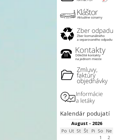
Kalendár podujatí
August - 2026
Po
Ut
St
Št
Pi
So
Ne
1
2