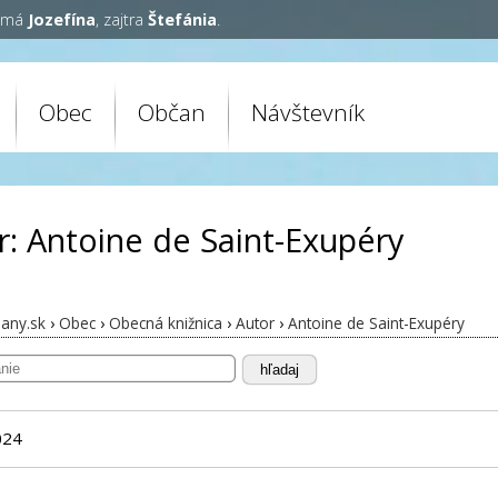
y má
Jozefína
, zajtra
Štefánia
.
Obec
Občan
Návštevník
r: Antoine de Saint-Exupéry
any.sk
›
Obec
›
Obecná knižnica
›
Autor
›
Antoine de Saint-Exupéry
hľadaj
024