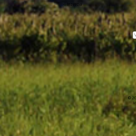
-
Inzercia
© 20
I