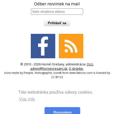
Odber noviniek na mail
Prihlásiť sa
© 2010 - 2026 Horné Orešany, administrácia:
OcU
,
admin@horneoresany.sk
,
O stránke
,
Icons made by
Freepik
,
Vectorgraphit
,
Icons8
from
www.flaticon.com
is licensed by
CC BY 3.0
Táto webstránka používa súbory cookies.
Viac info
Rozumiem