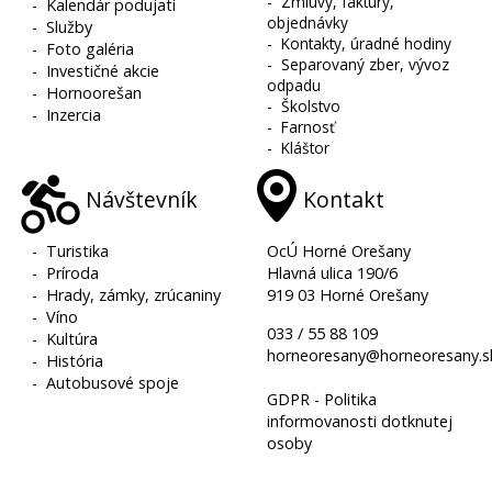
-
Zmluvy, faktúry,
-
Kalendár podujatí
objednávky
-
Služby
-
Kontakty, úradné hodiny
-
Foto galéria
-
Separovaný zber, vývoz
-
Investičné akcie
odpadu
-
Hornoorešan
-
Školstvo
-
Inzercia
-
Farnosť
-
Kláštor
Návštevník
Kontakt
-
Turistika
OcÚ Horné Orešany
-
Príroda
Hlavná ulica 190/6
-
Hrady, zámky, zrúcaniny
919 03 Horné Orešany
-
Víno
033 / 55 88 109
-
Kultúra
horneoresany@horneoresany.s
-
História
-
Autobusové spoje
GDPR - Politika
informovanosti dotknutej
osoby