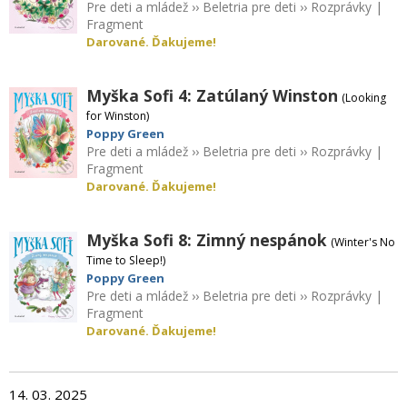
Pre deti a mládež
››
Beletria pre deti
››
Rozprávky
|
Fragment
Darované. Ďakujeme!
Myška Sofi 4: Zatúlaný Winston
(Looking
for Winston)
Poppy Green
Pre deti a mládež
››
Beletria pre deti
››
Rozprávky
|
Fragment
Darované. Ďakujeme!
Myška Sofi 8: Zimný nespánok
(Winter's No
Time to Sleep!)
Poppy Green
Pre deti a mládež
››
Beletria pre deti
››
Rozprávky
|
Fragment
Darované. Ďakujeme!
14. 03. 2025