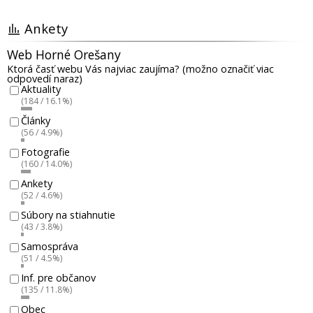
Ankety
Web Horné Orešany
Ktorá časť webu Vás najviac zaujíma? (možno označiť viac
odpovedí naraz)
Aktuality
(184 / 16.1%)
Články
(56 / 4.9%)
Fotografie
(160 / 14.0%)
Ankety
(52 / 4.6%)
Súbory na stiahnutie
(43 / 3.8%)
Samospráva
(51 / 4.5%)
Inf. pre občanov
(135 / 11.8%)
Obec