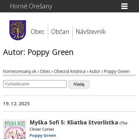
Horné Orešany
Obec
Občan
Návštevník
Autor: Poppy Green
horneoresany.sk
›
Obec
›
Obecná knižnica
›
Autor
›
Poppy Green
hľadaj
19. 12. 2025
Myška Sofi 5: Kliatba štvorlístka
(The
Clover Curse)
Poppy Green