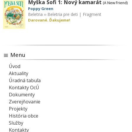
Myška Sofi 1: Nový kamarát
(A New Friend)
Poppy Green
Beletria
››
Beletria pre deti
|
Fragment
Darované. Ďakujeme!
Menu
Úvod
Aktuality
Úradná tabuľa
Kontakty OcÚ
Dokumenty
Zverejňovanie
Projekty
História obce
Služby
Kontakty