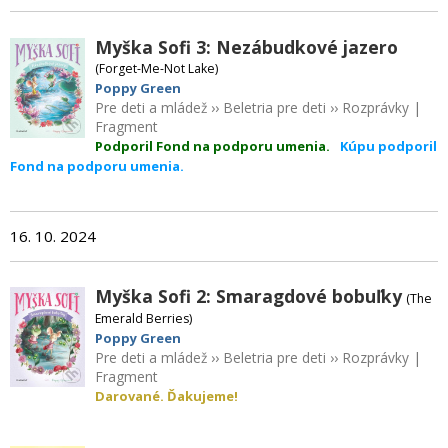
Myška Sofi 3: Nezábudkové jazero
(Forget-Me-Not Lake)
Poppy Green
Pre deti a mládež
››
Beletria pre deti
››
Rozprávky
|
Fragment
Podporil Fond na podporu umenia.
Kúpu podporil
Fond na podporu umenia.
16. 10. 2024
Myška Sofi 2: Smaragdové bobuľky
(The
Emerald Berries)
Poppy Green
Pre deti a mládež
››
Beletria pre deti
››
Rozprávky
|
Fragment
Darované. Ďakujeme!