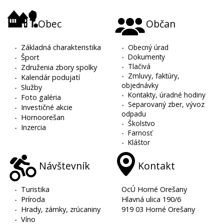
Obec
Občan
-
Základná charakteristika
-
Obecný úrad
-
Dokumenty
-
Šport
-
Tlačivá
-
Združenia zbory spolky
-
Zmluvy, faktúry,
-
Kalendár podujatí
objednávky
-
Služby
-
Kontakty, úradné hodiny
-
Foto galéria
-
Separovaný zber, vývoz
-
Investičné akcie
odpadu
-
Hornoorešan
-
Školstvo
-
Inzercia
-
Farnosť
-
Kláštor
Návštevník
Kontakt
-
Turistika
OcÚ Horné Orešany
-
Príroda
Hlavná ulica 190/6
-
Hrady, zámky, zrúcaniny
919 03 Horné Orešany
-
Víno