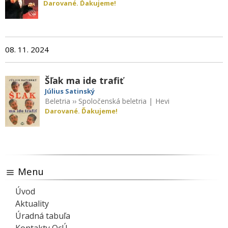
Darované. Ďakujeme!
08. 11. 2024
Šľak ma ide trafiť
Július Satinský
Beletria
››
Spoločenská beletria
|
Hevi
Darované. Ďakujeme!
Menu
Úvod
Aktuality
Úradná tabuľa
Kontakty OcÚ