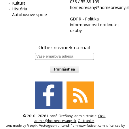
033 / 55 88 109
-
Kultúra
horneoresany@horneoresany.s
-
História
-
Autobusové spoje
GDPR - Politika
informovanosti dotknutej
osoby
Odber noviniek na mail
Prihlásiť sa
© 2010 - 2026 Horné Orešany, administrácia:
OcU
,
admin@horneoresany.sk
,
O stránke
,
Icons made by
Freepik
,
Vectorgraphit
,
Icons8
from
www.flaticon.com
is licensed by