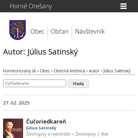
Horné Orešany
Obec
Občan
Návštevník
Autor: Július Satinský
horneoresany.sk
›
Obec
›
Obecná knižnica
›
Autor
›
Július Satinský
hľadaj
27. 02. 2025
Čučoriedkareň
Július Satinský
Životopisy a reportáže
››
Životopisy
|
Ikar