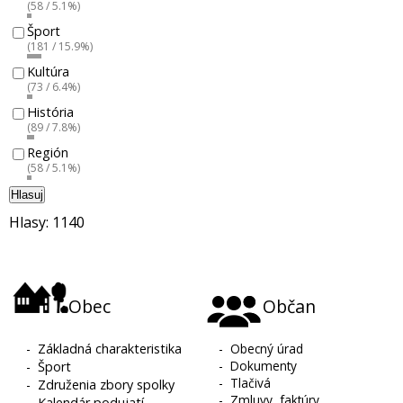
(58 / 5.1%)
Šport
(181 / 15.9%)
Kultúra
(73 / 6.4%)
História
(89 / 7.8%)
Región
(58 / 5.1%)
Hlasuj
Hlasy: 1140
Obec
Občan
-
Základná charakteristika
-
Obecný úrad
-
Dokumenty
-
Šport
-
Tlačivá
-
Združenia zbory spolky
-
Zmluvy, faktúry,
-
Kalendár podujatí