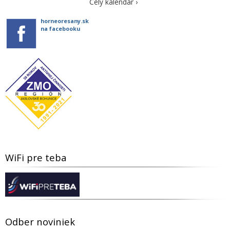
Celý kalendár ›
horneoresany.sk
na facebooku
WiFi pre teba
Odber noviniek