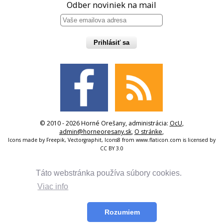
Odber noviniek na mail
Prihlásiť sa
© 2010 - 2026 Horné Orešany, administrácia:
OcU
,
admin@horneoresany.sk
,
O stránke
,
Icons made by
Freepik
,
Vectorgraphit
,
Icons8
from
www.flaticon.com
is licensed by
CC BY 3.0
Táto webstránka používa súbory cookies.
Viac info
Rozumiem