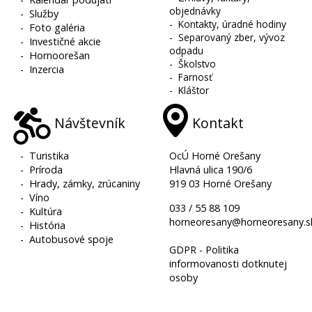
objednávky
-
Služby
-
Kontakty, úradné hodiny
-
Foto galéria
-
Separovaný zber, vývoz
-
Investičné akcie
odpadu
-
Hornoorešan
-
Školstvo
-
Inzercia
-
Farnosť
-
Kláštor
Návštevník
Kontakt
-
Turistika
OcÚ Horné Orešany
-
Príroda
Hlavná ulica 190/6
-
Hrady, zámky, zrúcaniny
919 03 Horné Orešany
-
Víno
033 / 55 88 109
-
Kultúra
horneoresany@horneoresany.s
-
História
-
Autobusové spoje
GDPR - Politika
informovanosti dotknutej
osoby