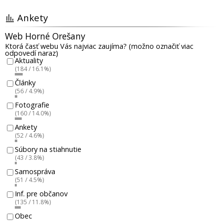
Ankety
Web Horné Orešany
Ktorá časť webu Vás najviac zaujíma? (možno označiť viac
odpovedí naraz)
Aktuality
(184 / 16.1%)
Články
(56 / 4.9%)
Fotografie
(160 / 14.0%)
Ankety
(52 / 4.6%)
Súbory na stiahnutie
(43 / 3.8%)
Samospráva
(51 / 4.5%)
Inf. pre občanov
(135 / 11.8%)
Obec