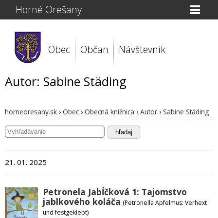
Horné Orešany
Obec
Občan
Návštevník
Autor: Sabine Städing
horneoresany.sk
›
Obec
›
Obecná knižnica
›
Autor
›
Sabine Städing
hľadaj
21. 01. 2025
Petronela Jabĺčková 1: Tajomstvo
jablkového koláča
(Petronella Apfelmus: Verhext
und festgeklebt)