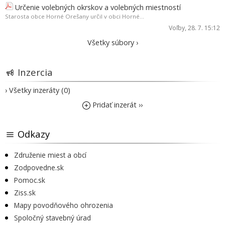
Určenie volebných okrskov a volebných miestností
Starosta obce Horné Orešany určil v obci Horné...
Voľby
, 28. 7. 15:12
Všetky súbory ›
Inzercia
› Všetky inzeráty (0)
Pridať inzerát ››
Odkazy
Združenie miest a obcí
Zodpovedne.sk
Pomoc.sk
Ziss.sk
Mapy povodňového ohrozenia
Spoločný stavebný úrad